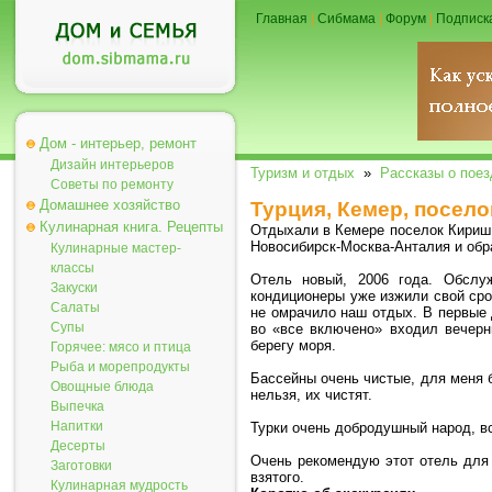
Главная
|
Сибмама
|
Форум
|
Подписк
Дом - интерьер, ремонт
Дизайн интерьеров
Туризм и отдых
»
Рассказы о поез
Советы по ремонту
Домашнее хозяйство
Турция, Кемер, посело
Кулинарная книга. Рецепты
Отдыхали в Кемере поселок Кириш.
Новосибирск-Москва-Анталия и обр
Кулинарные мастер-
классы
Отель новый, 2006 года. Обслуж
Закуски
кондиционеры уже изжили свой сро
Салаты
не омрачило наш отдых. В первые д
Супы
во «все включено» входил вечерн
берегу моря.
Горячее: мясо и птица
Рыба и морепродукты
Бассейны очень чистые, для меня б
Овощные блюда
нельзя, их чистят.
Выпечка
Напитки
Турки очень добродушный народ, в
Десерты
Очень рекомендую этот отель для 
Заготовки
взятого.
Кулинарная мудрость