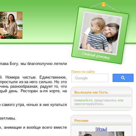
лава Богу, мы благополучно летели
Поиск по сайту
й. Номера чистые. Единственное,
ростыли из-за него сильно. Но это
чень разнообразная, радует то, что
ый день. Ресторан а-ля корте, на
Вы вошли как Гость
пожалуйста,
представьтесь
или
зарегистрируйтесь
 самого утра, ночью в них купаться
ветливы.
Реклама
к, анимации и вообще всего вместе
[Игры]