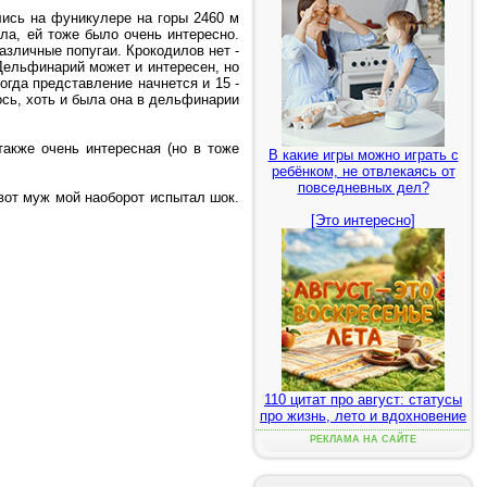
лись на фуникулере на горы 2460 м
ла, ей тоже было очень интересно.
азличные попугаи. Крокодилов нет -
. Дельфинарий может и интересен, но
огда представление начнется и 15 -
сь, хоть и была она в дельфинарии
также очень интересная (но в тоже
В какие игры можно играть с
ребёнком, не отвлекаясь от
повседневных дел?
вот муж мой наоборот испытал шок.
[Это интересно]
110 цитат про август: статусы
про жизнь, лето и вдохновение
РЕКЛАМА НА САЙТЕ