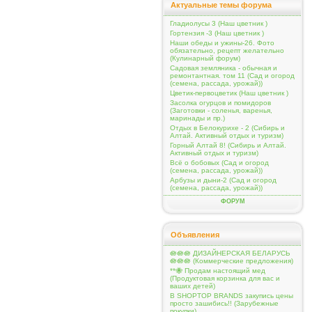
Актуальные темы форума
Гладиолусы 3 (Наш цветник )
Гортензия -3 (Наш цветник )
Наши обеды и ужины-26. Фото
обязательно, рецепт желательно
(Кулинарный форум)
Садовая земляника - обычная и
ремонтантная. том 11 (Сад и огород
(семена, рассада, урожай))
Цветик-первоцветик (Наш цветник )
Засолка огурцов и помидоров
(Заготовки - соленья, варенья,
маринады и пр.)
Отдых в Белокурихе - 2 (Сибирь и
Алтай. Активный отдых и туризм)
Горный Алтай 8! (Сибирь и Алтай.
Активный отдых и туризм)
Всё о бобовых (Сад и огород
(семена, рассада, урожай))
Арбузы и дыни-2 (Сад и огород
(семена, рассада, урожай))
ФОРУМ
Объявления
🪷🪷🪷 ДИЗАЙНЕРСКАЯ БЕЛАРУСЬ
🪷🪷🪷 (Коммерческие предложения)
**🐝 Продам настоящий мед
(Продуктовая корзинка для вас и
ваших детей)
В SHOPTOP BRANDS закупись цены
просто зашибись!! (Зарубежные
покупки)