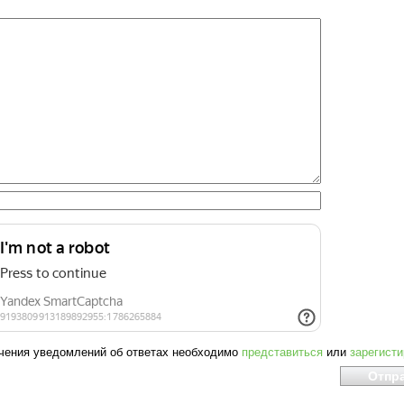
чения уведомлений об ответах необходимо
представиться
или
зарегист