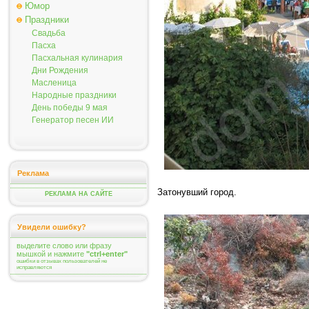
Юмор
Праздники
Свадьба
Пасха
Пасхальная кулинария
Дни Рождения
Масленица
Народные праздники
День победы 9 мая
Генератор песен ИИ
Реклама
Затонувший город.
РЕКЛАМА НА САЙТЕ
Увидели ошибку?
выделите слово или фразу
мышкой и нажмите
"ctrl+enter"
ошибки в отзывах пользователей не
исправляются