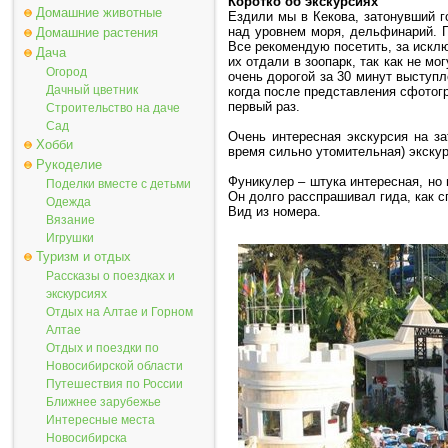
Коротко об экскурсиях
Домашние животные
Ездили мы в Кекова, затонувший г
над уровнем моря, дельфинарий. П
Домашние растения
Все рекомендую посетить, за исклю
Дача
их отдали в зоопарк, так как не мо
Огород
очень дорогой за 30 минут выступл
Дачный цветник
когда после представления сфотог
первый раз.
Строительство на даче
Сад
Очень интересная экскурсия на за
Хобби
время сильно утомительная) экску
Рукоделие
Фуникулер – штука интересная, но
Поделки вместе с детьми
Он долго расспрашивал гида, как с
Одежда
Вид из номера.
Вязание
Игрушки
Туризм и отдых
Рассказы о поездках и
экскурсиях
Отдых на Алтае и Горном
Алтае
Отдых и поездки по
Новосибирской области
Путешествия по России
Ближнее зарубежье
Интересные места
Новосибирска