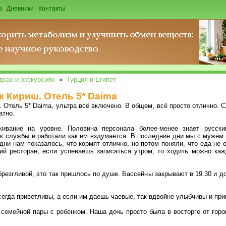
а
|
Дневники
|
Контакты
дках и экскурсиях
»
Турция и Египет
к Кириш. Отель 5* Daima
 Отель 5* Daima, ультра всё включено. В общем, всё просто отлично. С
атно.
ивание на уровне. Половина персонала более-менее знает русски
к службы и работали как им вздумается. В последние дни мы с мужем п
ни нам показалось, что кормят отлично, но потом поняли, что еда не о
ий ресторан, если успеваешь записаться утром, то ходить можно кажд
резгливой, это так пришлось по душе. Бассейны закрывают в 19.30 и до
сегда приветливы, а если им даешь чаевые, так вдвойне улыбчивы и при
семейной пары с ребенком. Наша дочь просто была в восторге от горо