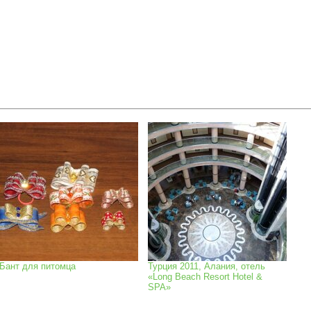
Бант для питомца
Турция 2011, Алания, отель
«Long Beach Resort Hotel &
SPA»