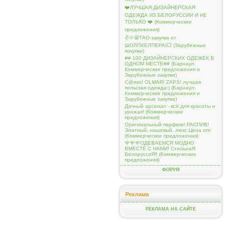
❤️ЛУЧШАЯ ДИЗАЙНЕРСКАЯ
ОДЕЖДА ИЗ БЕЛОРУССИИ И НЕ
ТОЛЬКО ❤️ (Коммерческие
предложения)
✌️🌞🤩ТАО-закупка от
ШОЛПХЕЛПЕРА!💥 (Зарубежные
покупки)
## 100 ДИЗАЙНЕРСКИХ ОДЕЖЕК В
ОДНОМ МЕСТЕ## (Барнаул.
Коммерческие предложения и
Зарубежные закупки)
С@лко! OLMAR! ZAPS! лучшая
польская одежда:) (Барнаул.
Коммерческие предложения и
Зарубежные закупки)
Дачный арсенал - всё для красоты и
урожая! (Коммерческие
предложения)
Оригинальный парфюм! РАСПИВ!
Элитный, нишевый, люкс Цена опт
(Коммерческие предложения)
🌹🌹🌹ОДЕВАЕМСЯ МОДНО
ВМЕСТЕ С НАМИ! СтильнаЯ
БелоруссиЯ‼ (Коммерческие
предложения)
ФОРУМ
Реклама
РЕКЛАМА НА САЙТЕ