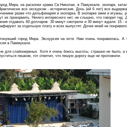
ород Мира, на раскопки храма Св.Николая, в Памуккале, экопарк, ката
рактически все экскурсии - исторические. Дочь (ей 6 лет) все выдержа
чением разве что дельфинария и экопарка. В экопарке змеи и игуаны, р
гут их прокормить. Ничего интересного нет, не слышно, что говорит гид
ения отдавать 60 долларов. 30 минут смотрели и 30 минут ждали: 15 - к
рафируют за отдельную плату и всех выпустят. Дочке моей не понравило
тонувший город Мира. Экскурсия на яхте. Нам очень понравилась. А 
рсия в Паммукале.
 не для слабонервных. Хотя я очень боюсь высоты, страшно не было, а 
пуститься пешком, тот ответил, что пешую дорогу еще не проложили.