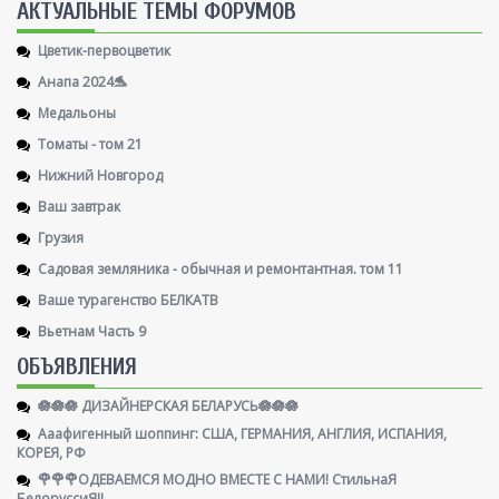
AКТУАЛЬНЫЕ ТЕМЫ ФОРУМОВ
Цветик-первоцветик
Анапа 2024🐬
Медальоны
Томаты - том 21
Нижний Новгород
Ваш завтрак
Грузия
Садовая земляника - обычная и ремонтантная. том 11
Ваше турагенство БЕЛКАТВ
Вьетнам Часть 9
ОБЪЯВЛЕНИЯ
🪷🪷🪷 ДИЗАЙНЕРСКАЯ БЕЛАРУСЬ🪷🪷🪷
Ааафигенный шоппинг: США, ГЕРМАНИЯ, АНГЛИЯ, ИСПАНИЯ,
КОРЕЯ, РФ
🌹🌹🌹ОДЕВАЕМСЯ МОДНО ВМЕСТЕ С НАМИ! СтильнаЯ
БелоруссиЯ‼