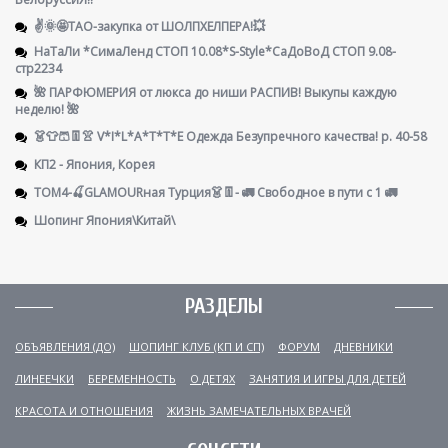
✌️🌞🤩ТАО-закупка от ШОЛПХЕЛПЕРА!💥
НаТаЛи *СимаЛенд СТОП 10.08*S-Style*СаДоВоД СТОП 9.08-
стр2234
🌺 ПАРФЮМЕРИЯ от люкса до ниши РАСПИВ! Выкупы каждую
неделю! 🌺
👗👕🩳👖👚 V*I*L*A*T*T*E Одежда Безупречного качества! р. 40-58
КП2 - Япония, Корея
ТОМ4-🍒GLAMOURная Турция👗👖- 🚛 Свободное в пути с 1 🚛
Шопинг Япония\Китай\
РАЗДЕЛЫ
ОБЪЯВЛЕНИЯ (ДО)
ШОПИНГ КЛУБ (КП И СП)
ФОРУМ
ДНЕВНИКИ
ЛИНЕЕЧКИ
БЕРЕМЕННОСТЬ
О ДЕТЯХ
ЗАНЯТИЯ И ИГРЫ ДЛЯ ДЕТЕЙ
КРАСОТА И ОТНОШЕНИЯ
ЖИЗНЬ ЗАМЕЧАТЕЛЬНЫХ ВРАЧЕЙ