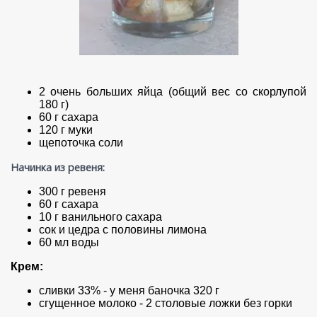
2 очень больших яйца (общий вес со скорлупой
180 г)
60 г сахара
120 г муки
щепоточка соли
Начинка из ревеня:
300 г ревеня
60 г сахара
10 г ванильного сахара
сок и цедра с половины лимона
60 мл воды
Крем:
сливки 33% - у меня баночка 320 г
сгущенное молоко - 2 столовые ложки без горки