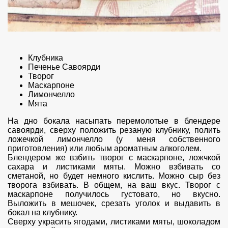
Клубника
Печенье Савоярди
Творог
Маскарпоне
Лимончелло
Мята
На дно бокала насыпать перемолотые в блендере
савоярди, сверху положить резаную клубнику, полить
ложечкой лимончелло (у меня собственного
приготовления) или любым ароматным алкоголем.
Блендером же взбить творог с маскарпоне, ложчкой
сахара и листиками мяты. Можно взбивать со
сметаной, но будет немного кислить. Можно сыр без
творога взбивать. В общем, на ваш вкус. Творог с
маскарпоне получилось густовато, но вкусно.
Выложить в мешочек, срезать уголок и выдавить в
бокал на клубнику.
Сверху украсить ягодами, листиками мяты, шоколадом