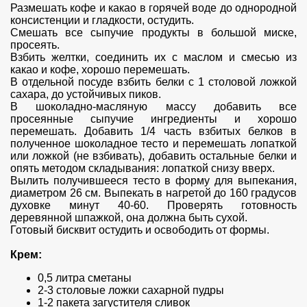
Размешать кофе и какао в горячей воде до однородной
консистенции и гладкости, остудить.
Смешать все сыпучие продукты в большой миске,
просеять.
Взбить желтки, соединить их с маслом и смесью из
какао и кофе, хорошо перемешать.
В отдельной посуде взбить белки с 1 столовой ложкой
сахара, до устойчивых пиков.
В шоколадно-масляную массу добавить все
просеянные сыпучие ингредиенты и хорошо
перемешать. Добавить 1/4 часть взбитых белков в
полученное шоколадное тесто и перемешать лопаткой
или ложкой (не взбивать), добавить остальные белки и
опять методом складывания: лопаткой снизу вверх.
Вылить получившееся тесто в форму для выпекания,
диаметром 26 см. Выпекать в нагретой до 160 градусов
духовке минут 40-60. Проверять готовность
деревянной шпажкой, она должна быть сухой.
Готовый бисквит остудить и освободить от формы.
Крем:
0,5 литра сметаны
2-3 столовые ложки сахарной пудры
1-2 пакета загустителя сливок