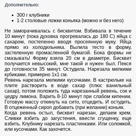
Дополнительно:
300 г клубники
1-2 столовые ложки коньяка (можно и без него)
Не заморачивалась с бисквитом. Взбивала в течение
10 минут (пока духовка прогревалась до 180 С) яйца с
сахаром, постепенно вводя просеянную муку. Яйца
прямо из холодильника. Вылила тесто в форму,
застеленную промасленной бумагой. Бока формы не
смазывать! Форму взяла 20 см в диаметре. Бисквит
получается невысокий, мне такой и нужен был. Пекся
до готовности 35 минут. Остудила. Нарезала мелкими
кубиками, примерно 1х1 см.
Ревень нарезала мелкими кусочками. В кастрюльке на
плите растворить в воде сахар (плюс ванильный
сахар), потом положить туда нарезанный ревень, сок и
цедру лимона. Варить 8-10 минут при слабом кипении.
Готовую массу откинуть на сито, отцедить. И остудить.
В отцеженный сироп добавить (при желании) коньяк.
Когда ревень остыл, бисквит нарезан, делаем крем.
Сливки взбить до загустения, ввести сгущенку, еще
взбить. Клубнику нарезать пластинками. Или соломкой,
или кусочками. Как захочется.