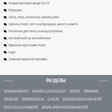
Новые женские вещи из Сп
Игрушки
Geox, Лель Антилопа, Капика,экко
Школа,спорт, лето распродажа, много нового
Растения для тени,солнца,полутени.
Английский на английском!
Мужские кроссовки Asics
Lego
Зимний мужской пуховик
РАЗДЕЛЫ
ОБЪЯВЛЕНИЯ (ДО)
ШОПИНГ КЛУБ (КП И СП)
ФОРУМ
ДНЕВНИКИ
ЛИНЕЕЧКИ
БЕРЕМЕННОСТЬ
О ДЕТЯХ
ЗАНЯТИЯ И ИГРЫ ДЛЯ ДЕТЕЙ
КРАСОТА И ОТНОШЕНИЯ
ЖИЗНЬ ЗАМЕЧАТЕЛЬНЫХ ВРАЧЕЙ