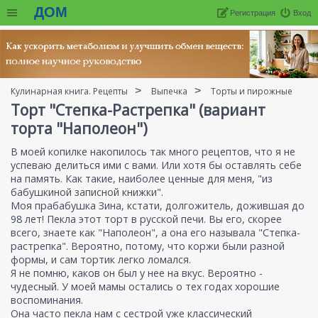
ДОМ
Регистрация
Вход
Кулинарная книга. Рецепты
Выпечка
Торты и пирожные
Торт "Степка-Растрепка" (вариант
торта "Наполеон")
В моей копилке накопилось так много рецептов, что я не
успеваю делиться ими с вами. Или хотя бы оставлять себе
на память. Как такие, наиболее ценные для меня, "из
бабушкиной записной книжки".
Моя прабабушка Зина, кстати, долгожитель, дожившая до
98 лет! Пекла этот торт в русской печи. Вы его, скорее
всего, знаете как "Наполеон", а она его называла "Степка-
растрепка". Вероятно, потому, что коржи были разной
формы, и сам тортик легко ломался.
Я не помню, каков он был у нее на вкус. Вероятно -
чудесный. У моей мамы остались о тех годах хорошие
воспоминания.
Она часто пекла нам с сестрой уже классический