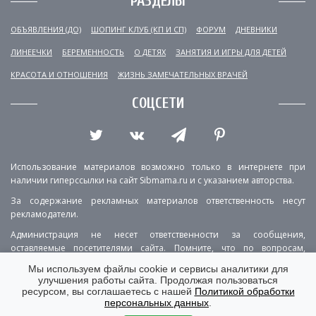
РАЗДЕЛЫ
ОБЪЯВЛЕНИЯ (ДО)
ШОПИНГ КЛУБ (КП И СП)
ФОРУМ
ДНЕВНИКИ
ЛИНЕЕЧКИ
БЕРЕМЕННОСТЬ
О ДЕТЯХ
ЗАНЯТИЯ И ИГРЫ ДЛЯ ДЕТЕЙ
КРАСОТА И ОТНОШЕНИЯ
ЖИЗНЬ ЗАМЕЧАТЕЛЬНЫХ ВРАЧЕЙ
СОЦСЕТИ
Использование материалов возможно только в интернете при
наличии гиперссылки на сайт Sibmama.ru и с указанием авторства.
За содержание рекламных материалов ответственность несут
рекламодатели.
Администрация не несет ответственности за сообщения,
оставляемые посетителями сайта. Помните, что по вопросам,
касающимся здоровья, необходимо консультироваться с врачом.
Мы используем файлы cookie и сервисы аналитики для
улучшения работы сайта. Продолжая пользоваться
РЕКЛАМА
О ПРОЕКТЕ
КОНТАКТЫ
ресурсом, вы соглашаетесь с нашей
Политикой обработки
персональных данных
.
ПОЛИТИКА КОНФИДЕНЦИАЛЬНОСТИ