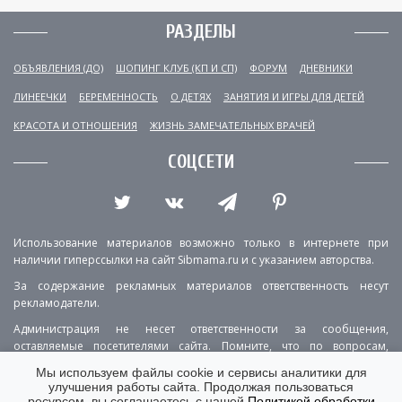
РАЗДЕЛЫ
ОБЪЯВЛЕНИЯ (ДО)
ШОПИНГ КЛУБ (КП И СП)
ФОРУМ
ДНЕВНИКИ
ЛИНЕЕЧКИ
БЕРЕМЕННОСТЬ
О ДЕТЯХ
ЗАНЯТИЯ И ИГРЫ ДЛЯ ДЕТЕЙ
КРАСОТА И ОТНОШЕНИЯ
ЖИЗНЬ ЗАМЕЧАТЕЛЬНЫХ ВРАЧЕЙ
СОЦСЕТИ
Использование материалов возможно только в интернете при
наличии гиперссылки на сайт Sibmama.ru и с указанием авторства.
За содержание рекламных материалов ответственность несут
рекламодатели.
Администрация не несет ответственности за сообщения,
оставляемые посетителями сайта. Помните, что по вопросам,
касающимся здоровья, необходимо консультироваться с врачом.
Мы используем файлы cookie и сервисы аналитики для
улучшения работы сайта. Продолжая пользоваться
РЕКЛАМА
О ПРОЕКТЕ
КОНТАКТЫ
ресурсом, вы соглашаетесь с нашей
Политикой обработки