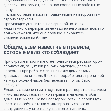
надо нанимать бригаду не менее 4 человек, что мы и
сделали. Поэтому отдельно про кровельные работы не
пишу.
Нельзя оставлять висеть поднимаемые на второй этаж
стройматериалы.
При укладке утеплителя на черновой потолок
межэтажного перекрытия не надо на него опираться, это
только кажется, что оно прочное. Опирайтесь
исключительно на балки!
Общие, всем известные правила,
которые мало кто соблюдает
При окраске и пропитке стен пользуйтесь респиратором,
перчатками, защитной рабочей одеждой, делайте
перерывы при работе с сильно пахнущими лаками,
красками, пропитками. Я как-то проработала с пропиткой
на жаре около 4 часов без перерыва, потом было
несладко.
Емкость с замоченным в воде или в растворителе валиком
и кистью надо герметично закрывать на ночь, чтобы
домашние животные по неосторожности не опрокинули
все это на себя. Остатки утилизировать согласно
инструкции на упаковке, лучше всего вывозить.