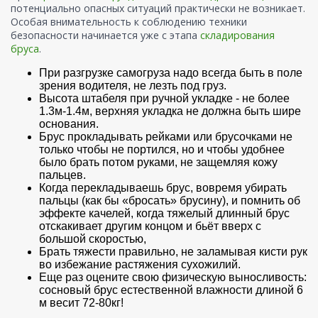
потенциально опасных ситуаций практически не возникает.
Особая внимательность к соблюдению техники
безопасности начинается уже с этапа
складирования
бруса
.
При разгрузке самогруза надо всегда быть в поле
зрения водителя, не лезть под груз.
Высота штабеля при ручной укладке - не более
1.3м-1.4м, верхняя укладка не должна быть шире
основания.
Брус прокладывать рейками или брусочками не
только чтобы не портился, но и чтобы удобнее
было брать потом руками, не защемляя кожу
пальцев.
Когда перекладываешь брус, вовремя убирать
пальцы (как бы «бросать» брусину), и помнить об
эффекте качелей, когда тяжелый длинный брус
отскакивает другим концом и бьёт вверх с
большой скоростью,
Брать тяжести правильно, не заламывая кисти рук
во избежание растяжения сухожилий.
Еще раз оцените свою физическую выносливость:
сосновый брус естественной влажности длиной 6
м весит 72-80кг!