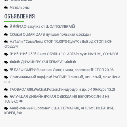
Медальоны
ОБЪЯВЛЕНИЯ
✌️🌞🤩ТАО-закупка от ШОЛПХЕЛПЕРА!💥
С@лко! OLMAR! ZAPS! лучшая польская одежда:)
НаТаЛи *СимаЛенд СТОП 10.08*S-Style*СаДоВоД СТОП 9.08-
стр2234
П*И*Н*И*О*Л*О нат ОБУВЬ+COLABEAR+пухи NA*UMI, CO*NSO!
🪷🪷🪷 ДИЗАЙНЕРСКАЯ БЕЛАРУСЬ🪷🪷🪷
💜 ПАРФЮМЕРИЯ распив. Люкс, ниша, селектив.💜 СТОП 20.08
Оригинальный парфюм! РАСПИВ! Элитный, нишевый, люкс Цена
опт
TAOBAO,1688,WeChat,Poizon,Пиндуодуо и др. 5-10%!Курс 13,2!
❤️ЛУЧШАЯ ДИЗАЙНЕРСКАЯ ОДЕЖДА ИЗ БЕЛОРУССИИ И НЕ
ТОЛЬКО ❤️
Ааафигенный шоппинг: США, ГЕРМАНИЯ, АНГЛИЯ, ИСПАНИЯ,
КОРЕЯ, РФ