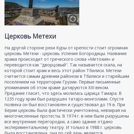
Церковь Метехи
На другой стороне реки Куры от крепости стоит огромная
церковь Метехи - церковь Успения Богородицы. Название
храма происходит от греческого слова «Метохия» и
переводится как "дворцовый". Так называется скала, на
которой стоит храм и весь этот район Тбилиси. Метехи
считается самым древним районом в Тбилиси и старейшим
поселением на территории Грузии. Первые письменные
упоминания об этом храме датируются XIII веком.
Предание гласит, что здесь молилась царица Тамара. В
1235 году храм был разрушен татаро-монголами. Спустя
полвека он был восстановлен и существовал до 19 в. При
Берии церковь была фактически уничтожена, невзирая на
многочисленные протесты. В 1974 г. в нем были разрушены
все внутренние перегородки, а само здание отдано
экспериментальному театру. И только в 1988 г. церковь
была восстановлена, она по сей день является