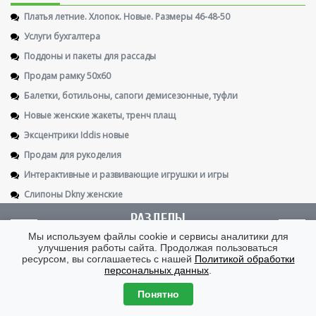
Платья летние. Хлопок. Новые. Размеры 46-48-50
Услуги бухгалтера
Поддоны и пакеты для рассады
Продам рамку 50х60
Балетки, ботильоны, сапоги демисезонные, туфли
Новые женские жакеты, тренч плащ
Эксцентрики Iddis новые
Продам для рукоделия
Интерактивные и развивающие игрушки и игры
Слипоны Dkny женские
РАЗДЕЛЫ
Мы используем файлы cookie и сервисы аналитики для
улучшения работы сайта. Продолжая пользоваться
ОБЪЯВЛЕНИЯ (ДО)
ШОПИНГ КЛУБ (КП И СП)
ФОРУМ
ДНЕВНИКИ
ресурсом, вы соглашаетесь с нашей
Политикой обработки
персональных данных
.
ЛИНЕЕЧКИ
БЕРЕМЕННОСТЬ
О ДЕТЯХ
ЗАНЯТИЯ И ИГРЫ ДЛЯ ДЕТЕЙ
КРАСОТА И ОТНОШЕНИЯ
ЖИЗНЬ ЗАМЕЧАТЕЛЬНЫХ ВРАЧЕЙ
Понятно