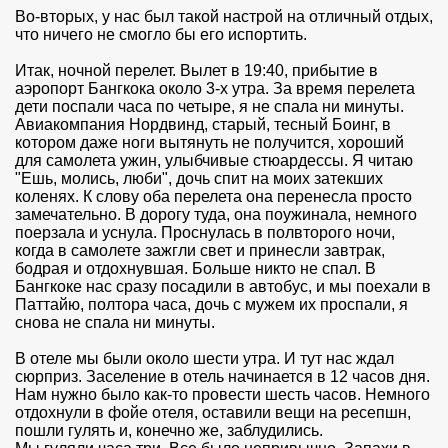
Во-вторых, у нас был такой настрой на отличный отдых,
что ничего не смогло бы его испортить.
Итак, ночной перелет. Вылет в 19:40, прибытие в
аэропорт Бангкока около 3-х утра. За время перелета
дети поспали часа по четыре, я не спала ни минуты.
Авиакомпания Нордвинд, старый, тесный Боинг, в
котором даже ноги вытянуть не получится, хороший
для самолета ужин, улыбчивые стюардессы. Я читаю
"Ешь, молись, люби", дочь спит на моих затекших
коленях. К слову оба перелета она перенесла просто
замечательно. В дорогу туда, она поужинала, немного
поерзала и уснула. Проснулась в полвторого ночи,
когда в самолете зажгли свет и принесли завтрак,
бодрая и отдохнувшая. Больше никто не спал. В
Бангкоке нас сразу посадили в автобус, и мы поехали в
Паттайю, полтора часа, дочь с мужем их проспали, я
снова не спала ни минуты.
В отеле мы были около шести утра. И тут нас ждал
сюрприз. Заселение в отель начинается в 12 часов дня.
Нам нужно было как-то провести шесть часов. Немного
отдохнули в фойе отеля, оставили вещи на ресепшн,
пошли гулять и, конечно же, заблудились.