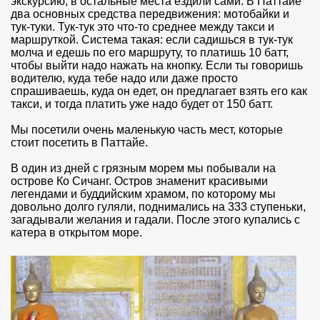
экскурсию, в остальные места ездили сами. В Паттайе
два основных средства передвижения: мотобайки и
тук-туки. Тук-тук это что-то среднее между такси и
маршруткой. Система такая: если садишься в тук-тук
молча и едешь по его маршруту, то платишь 10 батт,
чтобы выйти надо нажать на кнопку. Если ты говоришь
водителю, куда тебе надо или даже просто
спрашиваешь, куда он едет, он предлагает взять его как
такси, и тогда платить уже надо будет от 150 батт.
Мы посетили очень маленькую часть мест, которые
стоит посетить в Паттайе.
В один из дней с грязным морем мы побывали на
острове Ко Сичанг. Остров знаменит красивыми
легендами и буддийским храмом, по которому мы
довольно долго гуляли, поднимались на 333 ступеньки,
загадывали желания и гадали. После этого купались с
катера в открытом море.