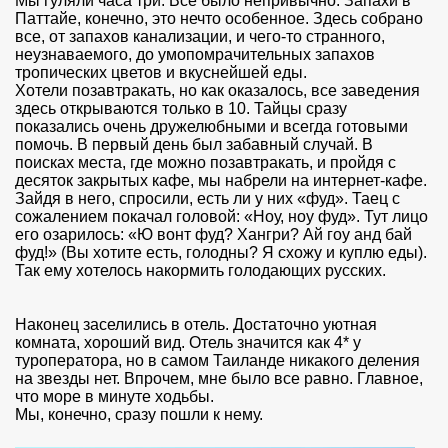
Мы гуляли часа три. Все было непривычно. Запахи в
Паттайе, конечно, это нечто особенное. Здесь собрано
все, от запахов канализации, и чего-то странного,
неузнаваемого, до умопомрачительных запахов
тропических цветов и вкуснейшей еды.
Хотели позавтракать, но как оказалось, все заведения
здесь открываются только в 10. Тайцы сразу
показались очень дружелюбными и всегда готовыми
помочь. В первый день был забавный случай. В
поисках места, где можно позавтракать, и пройдя с
десяток закрытых кафе, мы набрели на интернет-кафе.
Зайдя в него, спросили, есть ли у них «фуд». Таец с
сожалением покачал головой: «Ноу, ноу фуд». Тут лицо
его озарилось: «Ю вонт фуд? Хангри? Ай гоу анд бай
фуд!» (Вы хотите есть, голодны? Я схожу и куплю еды).
Так ему хотелось накормить голодающих русских.
Наконец заселились в отель. Достаточно уютная
комната, хороший вид. Отель значится как 4* у
туроператора, но в самом Таиланде никакого деления
на звезды нет. Впрочем, мне было все равно. Главное,
что море в минуте ходьбы.
Мы, конечно, сразу пошли к нему.