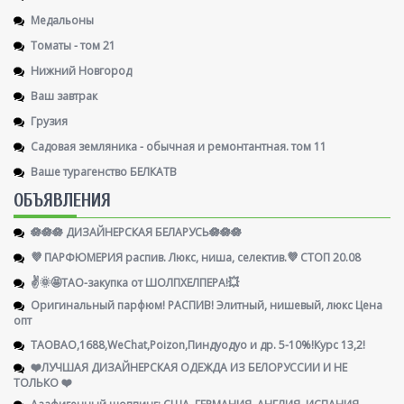
Медальоны
Томаты - том 21
Нижний Новгород
Ваш завтрак
Грузия
Садовая земляника - обычная и ремонтантная. том 11
Ваше турагенство БЕЛКАТВ
ОБЪЯВЛЕНИЯ
🪷🪷🪷 ДИЗАЙНЕРСКАЯ БЕЛАРУСЬ🪷🪷🪷
💜 ПАРФЮМЕРИЯ распив. Люкс, ниша, селектив.💜 СТОП 20.08
✌️🌞🤩ТАО-закупка от ШОЛПХЕЛПЕРА!💥
Оригинальный парфюм! РАСПИВ! Элитный, нишевый, люкс Цена
опт
TAOBAO,1688,WeChat,Poizon,Пиндуодуо и др. 5-10%!Курс 13,2!
❤️ЛУЧШАЯ ДИЗАЙНЕРСКАЯ ОДЕЖДА ИЗ БЕЛОРУССИИ И НЕ
ТОЛЬКО ❤️
Ааафигенный шоппинг: США, ГЕРМАНИЯ, АНГЛИЯ, ИСПАНИЯ,