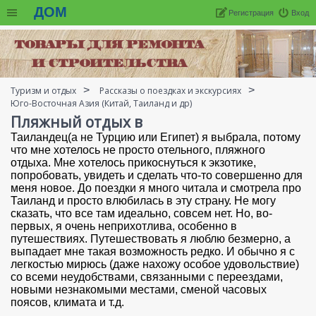
ДОМ
Регистрация
Вход
Туризм и отдых
Рассказы о поездках и экскурсиях
Юго-Восточная Азия (Китай, Таиланд и др)
Пляжный отдых в
Таиландец(а не Турцию или Египет) я выбрала, потому
что мне хотелось не просто отельного, пляжного
отдыха. Мне хотелось прикоснуться к экзотике,
попробовать, увидеть и сделать что-то совершенно для
меня новое. До поездки я много читала и смотрела про
Таиланд и просто влюбилась в эту страну. Не могу
сказать, что все там идеально, совсем нет. Но, во-
первых, я очень неприхотлива, особенно в
путешествиях. Путешествовать я люблю безмерно, а
выпадает мне такая возможность редко. И обычно я с
легкостью мирюсь (даже нахожу особое удовольствие)
со всеми неудобствами, связанными с переездами,
новыми незнакомыми местами, сменой часовых
поясов, климата и т.д.