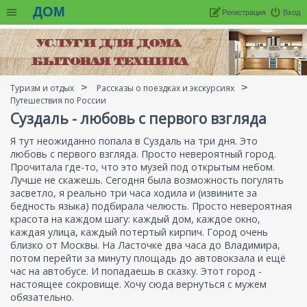
ДОМ
Регистрация
Вход
Туризм и отдых
Рассказы о поездках и экскурсиях
Путешествия по России
Суздаль - любовь с первого взгляда
Я тут неожиданно попала в Суздаль на три дня. Это
любовь с первого взгляда. Просто невероятный город.
Прочитала где-то, что это музей под открытым небом.
Лучше не скажешь. Сегодня была возможность погулять
засветло, я реально три часа ходила и (извините за
бедность языка) подбирала челюсть. Просто невероятная
красота на каждом шагу: каждый дом, каждое окно,
каждая улица, каждый потертый кирпич. Город очень
близко от Москвы. На Ласточке два часа до Владимира,
потом перейти за минуту площадь до автовокзала и ещё
час на автобусе. И попадаешь в сказку. Этот город -
настоящее сокровище. Хочу сюда вернуться с мужем
обязательно.