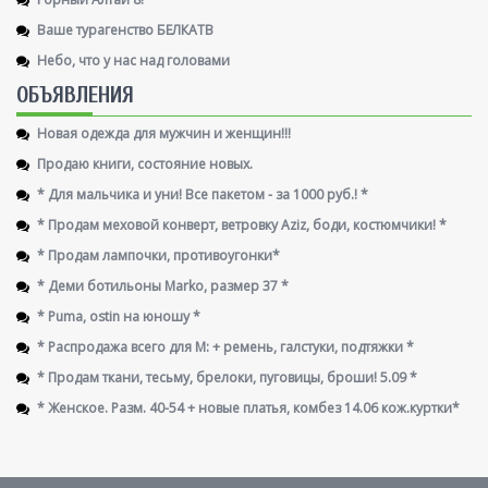
Ваше турагенство БЕЛКАТВ
Небо, что у нас над головами
ОБЪЯВЛЕНИЯ
Новая одежда для мужчин и женщин!!!
Продаю книги, состояние новых.
* Для мальчика и уни! Все пакетом - за 1000 руб.! *
* Продам меховой конверт, ветровку Aziz, боди, костюмчики! *
* Продам лампочки, противоугонки*
* Деми ботильоны Marko, размер 37 *
* Puma, ostin на юношу *
* Распродажа всего для М: + ремень, галстуки, подтяжки *
* Продам ткани, тесьму, брелоки, пуговицы, броши! 5.09 *
* Женское. Разм. 40-54 + новые платья, комбез 14.06 кож.куртки*