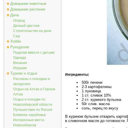
Домашние животные
Домашние растения
Дача
Огород
Дачный цветник
Строительство на даче
Сад
Хобби
Рукоделие
Поделки вместе с детьми
Одежда
Вязание
Игрушки
Туризм и отдых
Ингредиенты:
Рассказы о поездках и
500г печени
экскурсиях
2-3 картофелины
Отдых на Алтае и Горном
1 луковица
Алтае
1 ст. сливок 10%
Отдых и поездки по
2 ст. куриного бульона
50г слив. масла
Новосибирской области
соль, перец по вкусу
Путешествия по России
Ближнее зарубежье
В курином бульоне отварить картоф
Интересные места
в сливочном масле до готовности. 
Новосибирска