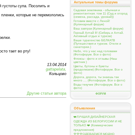
Актуальные темы форума
 густоты супа. Посолить и
Садовая земляника - обычная и
ремонтантная. том 11 (Сад и огород
ть пленки, которые не перемололись
(семена, рассада, урожай))
Готовим вместе с Леной!
(Кулинарный форум)
Ваш завтрак (Кулинарный форум)
Горный Алтай 8! (Сибирь и Алтай.
Активный отдых и туризм)
релки.
Ваше турагенство БЕЛКАТВ
(Путешествия и туризм. Отели и
санатории.)
осто тает во рту!
Небо, что у нас над головами
(Фотофорум. Все о фото)
Флоксы - фото и отзывы (Наш
цветник )
13.04.2014
Цветы, бутоны и букеты
gattapelata,
(продолжаем) (Фотофорум. Все о
фото)
Кольцово
Дорога, дорога, ты знаешь так
много .... (Фотофорум. Все о фото)
Воды текучие (Фотофорум. Все о
фото)
Другие статьи автора
ФОРУМ
Объявления
❤️ЛУЧШАЯ ДИЗАЙНЕРСКАЯ
ОДЕЖДА ИЗ БЕЛОРУССИИ И НЕ
ТОЛЬКО ❤️ (Коммерческие
предложения)
🌹🌹🌹ОДЕВАЕМСЯ МОДНО