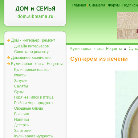
Главная
|
Сибмама
|
Форум
|
Подписк
Дом - интерьер, ремонт
Дизайн интерьеров
Кулинарная книга. Рецепты
»
Суп
Советы по ремонту
Домашнее хозяйство
Суп-крем из печени
Кулинарная книга. Рецепты
Кулинарные мастер-
классы
Закуски
Салаты
Супы
Горячее: мясо и птица
Рыба и морепродукты
Овощные блюда
Выпечка
Напитки
Десерты
Заготовки
Кулинарная мудрость