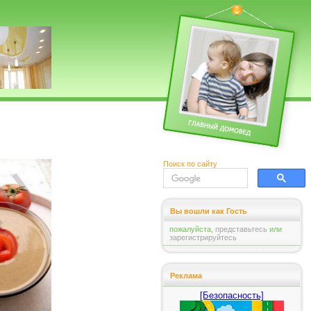
Поиск по сайту
Вы вошли как Гость
пожалуйста,
представьтесь
или
зарегистрируйтесь
Реклама
[Безопасность]