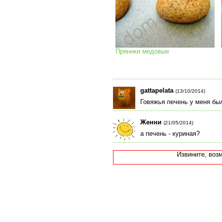
Пряники медовые
gattapelata
(13/10/2014)
Говяжья печень у меня был
Женни
(21/05/2014)
а печень - куриная?
Извините, воз