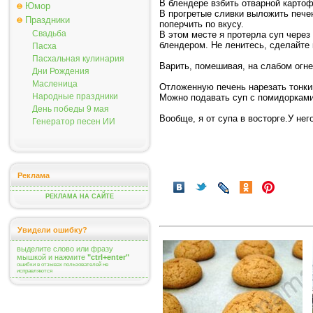
В блендере взбить отварной карто
Юмор
В прогретые сливки выложить пече
Праздники
поперчить по вкусу.
Свадьба
В этом месте я протерла суп через 
блендером. Не ленитесь, сделайте 
Пасха
Пасхальная кулинария
Варить, помешивая, на слабом огне 
Дни Рождения
Масленица
Отложенную печень нарезать тонки
Народные праздники
Можно подавать суп с помидорками
День победы 9 мая
Вообще, я от супа в восторге.У нег
Генератор песен ИИ
Реклама
РЕКЛАМА НА САЙТЕ
Увидели ошибку?
выделите слово или фразу
мышкой и нажмите
"ctrl+enter"
ошибки в отзывах пользователей не
исправляются