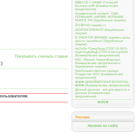
ВМЕСТЕ С НАМИ! СтильнаЯ
БелоруссиЯ‼ (Коммерческие
предложения)
Ааафигенный шоппинг: США,
ГЕРМАНИЯ, АНГЛИЯ, ИСПАНИЯ,
КОРЕЯ, РФ (Зарубежные покупки)
✌️🌞🤩ТАО-закупка от
ШОЛПХЕЛПЕРА!💥 (Зарубежные
покупки)
В SHOPTOP BRANDS закупись цены
просто зашибись!! (Зарубежные
покупки)
НаТаЛи *СимаЛенд СТОП 10.08*S-
Style*СаДоВоД СТОП 9.08-стр2234
(Коммерческие предложения)
Показывать сначала старые
КП2 - Япония, Корея (Барнаул.
:)
Коммерческие предложения и
Зарубежные закупки)
НаиЛучшая офисная одежда.
Рождество 2027 (Коммерческие
предложения)
🪷🪷🪷 ДИЗАЙНЕРСКАЯ БЕЛАРУСЬ
🪷🪷🪷 (Коммерческие предложения)
Дачный арсенал - всё для красоты и
урожая! (Коммерческие
пользователям.
предложения)
ФОРУМ
Реклама
РЕКЛАМА НА САЙТЕ