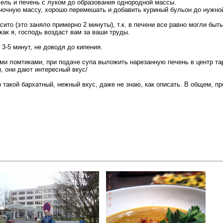
фель и печень с луком до образования однородной массы.
ночную массу, хорошо перемешать и добавить куриный бульон до нужной
сито (это заняло примерно 2 минуты), т.к. в печени все равно могли бы
как я, господь воздаст вам за ваши труды.
3-5 минут, не доводя до кипения.
ми ломтиками, при подаче супа выложить нарезанную печень в центр та
, они дают интересный вкус/
о такой бархатный, нежный вкус, даже не знаю, как описать. В общем, пр