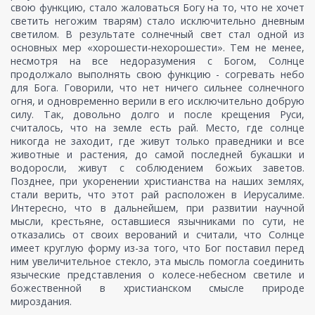
свою функцию, стало жаловаться Богу на то, что не хочет
светить негожим тварям) стало исключительно дневным
светилом. В результате солнечный свет стал одной из
основных мер «хорошести-нехорошести». Тем не менее,
несмотря на все недоразумения с Богом, Солнце
продолжало выполнять свою функцию - согревать небо
для Бога. Говорили, что нет ничего сильнее солнечного
огня, и одновременно верили в его исключительно добрую
силу. Так, довольно долго и после крещения Руси,
считалось, что на земле есть рай. Место, где солнце
никогда не заходит, где живут только праведники и все
животные и растения, до самой последней букашки и
водоросли, живут с соблюдением божьих заветов.
Позднее, при укоренении христианства на наших землях,
стали верить, что этот рай расположен в Иерусалиме.
Интересно, что в дальнейшем, при развитии научной
мысли, крестьяне, оставшиеся язычниками по сути, не
отказались от своих верований и считали, что Солнце
имеет круглую форму из-за того, что Бог поставил перед
ним увеличительное стекло, эта мысль помогла соединить
языческие представления о колесе-небесном светиле и
божественной в христианском смысле природе
мироздания.