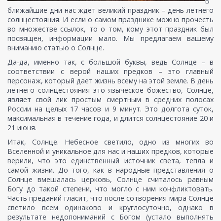
В
ближайшие дни нас ждет великий праздник – день летнего
солнцестояния. И если о самом празднике можно прочесть
во множестве ссылок, то о том, кому этот праздник был
посвящен, информации мало. Мы предлагаем вашему
вниманию статью о Солнце.
Да-да, именно так, с большой буквы, ведь Солнце – в
соответствии с верой наших предков – это главный
персонаж, который дает жизнь всему на этой земле. В день
летнего солнцестояния это языческое божество, Солнце,
являет свой лик простым смертным в средних полосах
России на целых 17 часов и 9 минут. Это долгота суток,
максимальная в течение года, и длится солнцестояние 20 и
21 июня.
Итак, Солнце. Небесное светило, одно из многих во
Вселенной и уникальное для нас и наших предков, которые
верили, что это единственный источник света, тепла и
самой жизни. До того, как в народные представления о
Солнце вмешалась церковь, Солнце считалось равным
Богу до такой степени, что могло с ним конфликтовать.
Часть преданий гласит, что после сотворения мира Солнце
светило всем одинаково и круглосуточно, однако в
результате недопониманий с Богом (устало выполнять