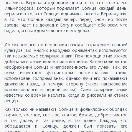
ослепить. Веровали одновременно и в то, что это колесо
Ильи-пророка, который поднимает Солнце каждый день,
верили и в то, что Солнце поднимают ангелы. Верили даже
в то, что Солнце каждый вечер, перед сном, но после
захода, идет на доклад к Богу и сообщает обо всем, что
видело, и о каждом человеке и его делах.
До сих пор все эти верования находят отражение в нашей
культуре. Во многих народных орнаментах используются
так называемые солярные знаки. При помощи этих знаков
добивались различной магии в вышивке. Важно количество
изображений Солнца и направленность его лучей. Так, во
всем известном фашистском знаке-свастике также
использован солярный знак, однако лучи его показывают
движение назад, в темную сторону (такое направление
использовалось в черной магии). Сами солярные знаки
известны со времен неолита, когда их рисовали на стенах
пещер...
Как только ни называют Солнце в фольклорных обрядах:
горячее, красное, светлое, святое, божье, доброе, чистое
и так далее, и так далее, и так далее. Каждый, кто
обращается к Солнцу, должен был показать его
значимость. И поэтому, когда клялись, привлекая в