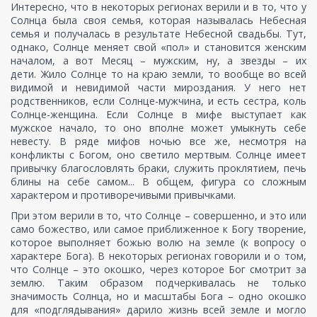
Интересно, что в некоторых регионах верили и в то, что у
Солнца была своя семья, которая называлась Небесная
семья и получалась в результате Небесной свадьбы. Тут,
однако, Солнце меняет свой «пол» и становится женским
началом, а вот Месяц – мужским, ну, а звезды – их
дети. Жило Солнце то на краю земли, то вообще во всей
видимой и невидимой части мироздания. У него нет
родственников, если Солнце-мужчина, и есть сестра, коль
Солнце-женщина. Если Солнце в мифе выступает как
мужское начало, то оно вполне может умыкнуть себе
невесту. В ряде мифов ночью все же, несмотря на
конфликты с Богом, оно светило мертвым. Солнце имеет
привычку благословлять браки, служить проклятием, печь
блины на себе самом... В общем, фигура со сложным
характером и противоречивыми привычками.
При этом верили в то, что Солнце – совершенно, и это или
само божество, или самое приближенное к Богу творение,
которое выполняет божью волю на земле (к вопросу о
характере Бога). В некоторых регионах говорили и о том,
что Солнце – это окошко, через которое Бог смотрит за
землю. Таким образом подчеркивалась не только
значимость Солнца, но и масштабы Бога – одно окошко
для «подглядывания» дарило жизнь всей земле и могло