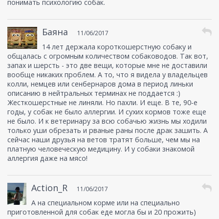
понимать психологию собак.
Баяна
11/06/2017
14 лет держала короткошерстную собаку и
общалась с огромным количеством собаководов. Так вот,
запах и шерсть - это две вещи, которые мне не доставили
вообще никаких проблем. А то, что я видела у владельцев
колли, немцев или сенбернаров дома в период линьки
описанию в нейтральных терминах не поддается :)
Жесткошерстные не линяли. Но пахли. И еще. В те, 90-е
годы, у собак не было аллергии. И сухих кормов тоже еще
не было. И к ветеринару за всю собачью жизнь мы ходили
только уши обрезать и рваные раны после драк зашить. А
сейчас наши друзья на ветов тратят больше, чем мы на
платную человеческую медицину. И у собаки знакомой
аллергия даже на мясо!
Action_R
11/06/2017
А на специальном корме или на специально
приготовленной для собак еде могла бы и 20 прожить)