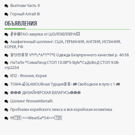
Вьетнам Часть 9
Горный Алтай 8!
ОБЪЯВЛЕНИЯ
✌️🌞🤩ТАО-закупка от ШОЛПХЕЛПЕРА!💥
Ааафигенный шоппинг: США, ГЕРМАНИЯ, АНГЛИЯ, ИСПАНИЯ,
КОРЕЯ, РФ
👗👕🩳👖👚 V*I*L*A*T*T*E Одежда Безупречного качества! р. 40-58
НаТаЛи *СимаЛенд СТОП 10.08*S-Style*СаДоВоД СТОП 9.08-
стр2234
КП2 - Япония, Корея
ТОМ4-🍒GLAMOURная Турция👗👖- 🚛 Свободное в пути с 1 🚛
🪷🪷🪷 ДИЗАЙНЕРСКАЯ БЕЛАРУСЬ🪷🪷🪷
Шопинг Япония\Китай\
Пробники корейского люкса и вся корейская косметика
!!!!🇹🇷 <<<WearБа*54>>>🇹🇷