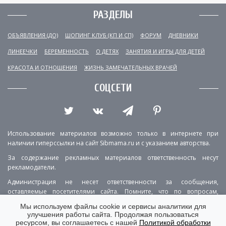
РАЗДЕЛЫ
ОБЪЯВЛЕНИЯ (ДО)
ШОПИНГ КЛУБ (КП И СП)
ФОРУМ
ДНЕВНИКИ
ЛИНЕЕЧКИ
БЕРЕМЕННОСТЬ
О ДЕТЯХ
ЗАНЯТИЯ И ИГРЫ ДЛЯ ДЕТЕЙ
КРАСОТА И ОТНОШЕНИЯ
ЖИЗНЬ ЗАМЕЧАТЕЛЬНЫХ ВРАЧЕЙ
СОЦСЕТИ
Использование материалов возможно только в интернете при
наличии гиперссылки на сайт Sibmama.ru и с указанием авторства.
За содержание рекламных материалов ответственность несут
рекламодатели.
Администрация не несет ответственности за сообщения,
оставляемые посетителями сайта. Помните, что по вопросам,
касающимся здоровья, необходимо консультироваться с врачом.
Мы используем файлы cookie и сервисы аналитики для
улучшения работы сайта. Продолжая пользоваться
РЕКЛАМА
О ПРОЕКТЕ
КОНТАКТЫ
ресурсом, вы соглашаетесь с нашей
Политикой обработки