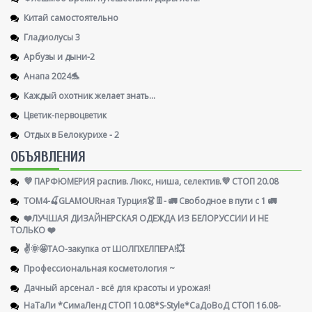
Китай самостоятельно
Гладиолусы 3
Арбузы и дыни-2
Анапа 2024🐬
Каждый охотник желает знать...
Цветик-первоцветик
Отдых в Белокурихе - 2
ОБЪЯВЛЕНИЯ
💜 ПАРФЮМЕРИЯ распив. Люкс, ниша, селектив.💜 СТОП 20.08
ТОМ4-🍒GLAMOURная Турция👗👖- 🚛 Свободное в пути с 1 🚛
❤️ЛУЧШАЯ ДИЗАЙНЕРСКАЯ ОДЕЖДА ИЗ БЕЛОРУССИИ И НЕ
ТОЛЬКО ❤️
✌️🌞🤩ТАО-закупка от ШОЛПХЕЛПЕРА!💥
Профессиональная косметология ~
Дачный арсенал - всё для красоты и урожая!
НаТаЛи *СимаЛенд СТОП 10.08*S-Style*СаДоВоД СТОП 16.08-