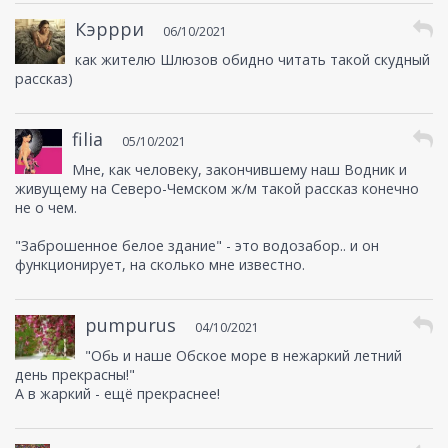
Кэррри
06/10/2021
как жителю Шлюзов обидно читать такой скудный
рассказ)
filia
05/10/2021
Мне, как человеку, закончившему наш Водник и
живущему на Северо-Чемском ж/м такой рассказ конечно
не о чем.
"Заброшенное белое здание" - это водозабор.. и он
функционирует, на сколько мне известно.
pumpurus
04/10/2021
"Обь и наше Обское море в нежаркий летний
день прекрасны!"
А в жаркий - ещё прекраснее!