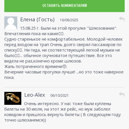
ОСТАВИТЬ КОММЕНТАРИЙ
Елена (Гость)
16/08/2025
15.08.25 г. Были на этой прогулке "Шлюзование".
Впечатления пока ни какие🤷‍♀️.
Судно старенькое не комфортабельное. Молодой человек
перед входом на трап Очень долго сверял пассажиров по
списку🤦‍♀️. Ни гида, ни соответствующей легкой музыки не
было🤷‍♀️... обычное скучноватое путешествие. Все это
видела не раз,конечно кроме шлюзов.
Жаль потраченного времени🥺.
Вечерние часовые прогулки лучше! ...но это тоже наверное
пока.
Leo-Alex
06/10/2021
Очень интересно. У нас тоже были куплены
билеты на 30 июля, на этот же рейс, но муж заболел
ковидом и пришлось вернуть билеты ( В следующем году
точно шлюзанемся))