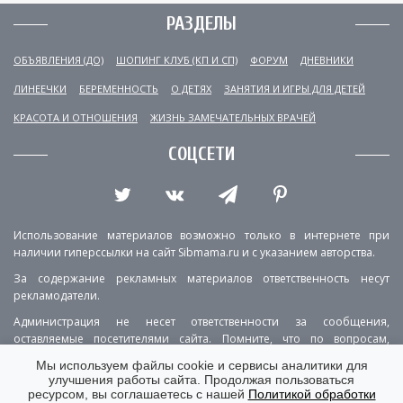
РАЗДЕЛЫ
ОБЪЯВЛЕНИЯ (ДО)
ШОПИНГ КЛУБ (КП И СП)
ФОРУМ
ДНЕВНИКИ
ЛИНЕЕЧКИ
БЕРЕМЕННОСТЬ
О ДЕТЯХ
ЗАНЯТИЯ И ИГРЫ ДЛЯ ДЕТЕЙ
КРАСОТА И ОТНОШЕНИЯ
ЖИЗНЬ ЗАМЕЧАТЕЛЬНЫХ ВРАЧЕЙ
СОЦСЕТИ
Использование материалов возможно только в интернете при
наличии гиперссылки на сайт Sibmama.ru и с указанием авторства.
За содержание рекламных материалов ответственность несут
рекламодатели.
Администрация не несет ответственности за сообщения,
оставляемые посетителями сайта. Помните, что по вопросам,
касающимся здоровья, необходимо консультироваться с врачом.
Мы используем файлы cookie и сервисы аналитики для
улучшения работы сайта. Продолжая пользоваться
РЕКЛАМА
О ПРОЕКТЕ
КОНТАКТЫ
ресурсом, вы соглашаетесь с нашей
Политикой обработки