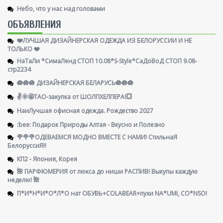
Небо, что у нас над головами
ОБЪЯВЛЕНИЯ
❤️ЛУЧШАЯ ДИЗАЙНЕРСКАЯ ОДЕЖДА ИЗ БЕЛОРУССИИ И НЕ
ТОЛЬКО ❤️
НаТаЛи *СимаЛенд СТОП 10.08*S-Style*СаДоВоД СТОП 9.08-
стр2234
🪷🪷🪷 ДИЗАЙНЕРСКАЯ БЕЛАРУСЬ🪷🪷🪷
✌️🌞🤩ТАО-закупка от ШОЛПХЕЛПЕРА!💥
НаиЛучшая офисная одежда. Рождество 2027
:bee: Подарок Природы Алтая - Вкусно и Полезно
🌹🌹🌹ОДЕВАЕМСЯ МОДНО ВМЕСТЕ С НАМИ! СтильнаЯ
БелоруссиЯ‼
КП2 - Япония, Корея
🌺 ПАРФЮМЕРИЯ от люкса до ниши РАСПИВ! Выкупы каждую
неделю! 🌺
П*И*Н*И*О*Л*О нат ОБУВЬ+COLABEAR+пухи NA*UMI, CO*NSO!