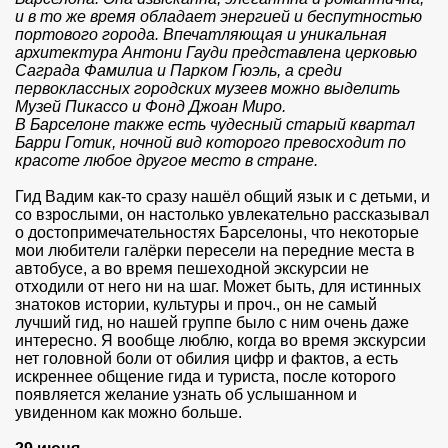
и в то же время обладает энергией и беспутностью
портового города. Впечатляющая и уникальная
архитектура Антони Гауди представлена церковью
Саграда Фамилиа и Парком Гюэль, а среди
первоклассных городских музеев можно выделить
Музей Пикассо и Фонд Джоан Миро.
В Барселоне также есть чудесный старый квартал
Барри Готик, ночной вид которого превосходит по
красоте любое другое место в стране.
Гид Вадим как-то сразу нашёл общий язык и с детьми, и
со взрослыми, он настолько увлекательно рассказывал
о достопримечательностях Барселоны, что некоторые
мои любители галёрки пересели на передние места в
автобусе, а во время пешеходной экскурсии не
отходили от него ни на шаг. Может быть, для истинных
знатоков истории, культуры и проч., он не самый
лучший гид, но нашей группе было с ним очень даже
интересно. Я вообще люблю, когда во время экскурсии
нет головной боли от обилия цифр и фактов, а есть
искреннее общение гида и туриста, после которого
появляется желание узнать об услышанном и
увиденном как можно больше.