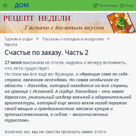
ДОМ
Регистрация
Вход
Туризм и отдых
Рассказы о поездках и экскурсиях
Европа
Счастье по заказу. Часть 2
27 июня
выезжаем из отеля, надеясь к вечеру вспомнить,
что лето существует.
Но пока мы всё ещё во Франции, а
«Франция сама по себе -
страна, овеянная легендами. Но самая необычная ее
область – Лангедок, который находится на юге страны,
на границе с Испанией. А сердце Лангедока – это замок
Каркассон, уникальный шедевр военной и оборонительной
архитектуры, который еще много веков назад поражал
своей мощью и грандиозностью заезжих купцов и
путешественников, а сейчас – многочисленных
туристов».
Конечно же, мы не смогли проехать мимо этого