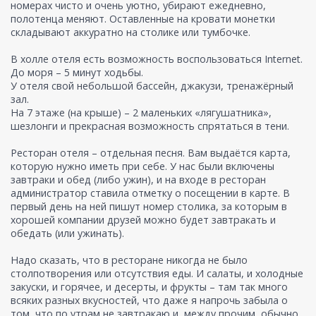
номерах чисто и очень уютно, убирают ежедневно,
полотенца меняют. Оставленные на кровати монетки
складывают аккуратно на столике или тумбочке.
В холле отеля есть возможность воспользоваться Internet.
До моря – 5 минут ходьбы.
У отеля свой небольшой бассейн, джакузи, тренажёрный
зал.
На 7 этаже (на крыше) – 2 маленьких «лягушатника»,
шезлонги и прекрасная возможность спрятаться в тени.
Ресторан отеля – отдельная песня. Вам выдаётся карта,
которую нужно иметь при себе. У нас были включены
завтраки и обед (либо ужин), и на входе в ресторан
администратор ставила отметку о посещении в карте. В
первый день на ней пишут номер столика, за которым в
хорошей компании друзей можно будет завтракать и
обедать (или ужинать).
Надо сказать, что в ресторане никогда не было
столпотворения или отсутствия еды. И салаты, и холодные
закуски, и горячее, и десерты, и фрукты – там так много
всяких разных вкусностей, что даже я напрочь забыла о
том, что по утрам не завтракаю и, между прочим, обычно