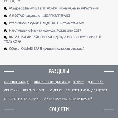
КОРЕЯ, РФ
=Садовод Выкуп ВТ и ПТ=СоК= Пионы=Семена=Растения!
✌️🌞🤩ТАО-закупка от ШОЛПХЕЛПЕРА!💥
Итальянские сумки Gauge FIATO и трикотаж AIM
НаиЛучшая офисная одежда. Рождество 2027
❤️ЛУЧШАЯ ДИЗАЙНЕРСКАЯ ОДЕЖДА ИЗ БЕЛОРУССИИ И НЕ
ТОЛЬКО ❤️
С@лко! OLMAR! ZAPS! лучшая польская одежда:)
РАЗДЕЛЫ
ОБЪЯВЛЕНИЯ (ДО)
ШОПИНГ КЛУБ (КП И СП)
ФОРУМ
ДНЕВНИКИ
ЛИНЕЕЧКИ
БЕРЕМЕННОСТЬ
О ДЕТЯХ
ЗАНЯТИЯ И ИГРЫ ДЛЯ ДЕТЕЙ
КРАСОТА И ОТНОШЕНИЯ
ЖИЗНЬ ЗАМЕЧАТЕЛЬНЫХ ВРАЧЕЙ
СОЦСЕТИ