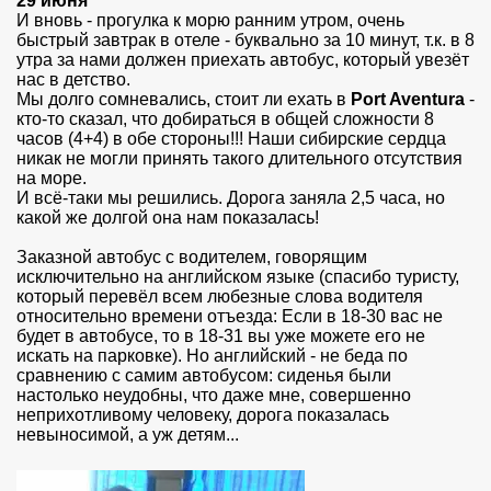
29 июня
И вновь - прогулка к морю ранним утром, очень
быстрый завтрак в отеле - буквально за 10 минут, т.к. в 8
утра за нами должен приехать автобус, который увезёт
нас в детство.
Мы долго сомневались, стоит ли ехать в
Port Aventura
-
кто-то сказал, что добираться в общей сложности 8
часов (4+4) в обе стороны!!! Наши сибирские сердца
никак не могли принять такого длительного отсутствия
на море.
И всё-таки мы решились. Дорога заняла 2,5 часа, но
какой же долгой она нам показалась!
Заказной автобус с водителем, говорящим
исключительно на английском языке (спасибо туристу,
который перевёл всем любезные слова водителя
относительно времени отъезда: Если в 18-30 вас не
будет в автобусе, то в 18-31 вы уже можете его не
искать на парковке). Но английский - не беда по
сравнению с самим автобусом: сиденья были
настолько неудобны, что даже мне, совершенно
неприхотливому человеку, дорога показалась
невыносимой, а уж детям...