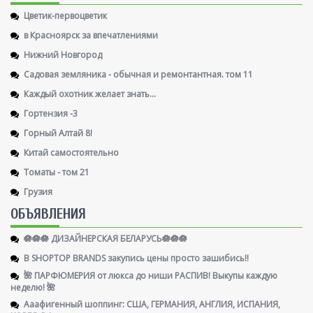
Цветик-первоцветик
в Красноярск за впечатлениями
Нижний Новгород
Садовая земляника - обычная и ремонтантная. том 11
Каждый охотник желает знать...
Гортензия -3
Горный Алтай 8!
Китай самостоятельно
Томаты - том 21
Грузия
ОБЪЯВЛЕНИЯ
🪷🪷🪷 ДИЗАЙНЕРСКАЯ БЕЛАРУСЬ🪷🪷🪷
В SHOPTOP BRANDS закупись цены просто зашибись!!
🌺 ПАРФЮМЕРИЯ от люкса до ниши РАСПИВ! Выкупы каждую
неделю! 🌺
Ааафигенный шоппинг: США, ГЕРМАНИЯ, АНГЛИЯ, ИСПАНИЯ,