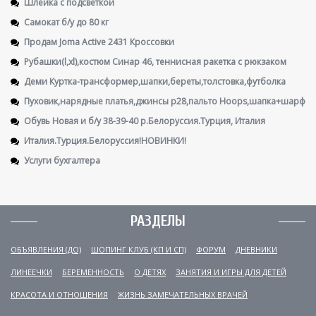
Шлейка с подсветкой
Самокат б/у до 80 кг
Продам Joma Active 2431 Кроссовки
Рубашки(l,xl),костюм Синар 46, теннисная ракетка с рюкзаком
Деми Куртка-трансформер,шапки,береты,толстовка,футболка
Пуховик,нарядные платья,джинсы р28,пальто Hoops,шапка+шарф
Обувь Новая и б/у 38-39-40 р.Белоруссия.Турция, Италия
Италия.Турция.Белоруссия!НОВИНКИ!
Услуги бухгалтера
РАЗДЕЛЫ
ОБЪЯВЛЕНИЯ (ДО)
ШОПИНГ КЛУБ (КП И СП)
ФОРУМ
ДНЕВНИКИ
ЛИНЕЕЧКИ
БЕРЕМЕННОСТЬ
О ДЕТЯХ
ЗАНЯТИЯ И ИГРЫ ДЛЯ ДЕТЕЙ
КРАСОТА И ОТНОШЕНИЯ
ЖИЗНЬ ЗАМЕЧАТЕЛЬНЫХ ВРАЧЕЙ