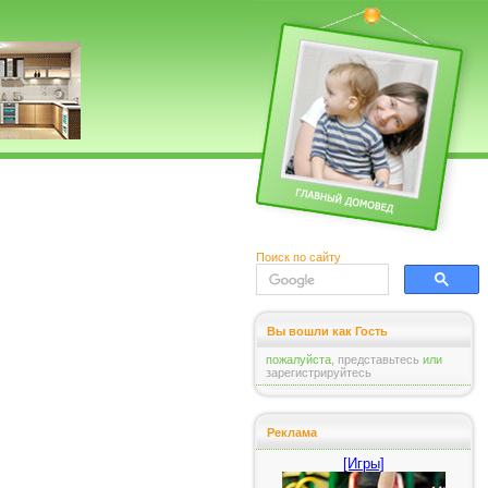
Поиск по сайту
Вы вошли как Гость
пожалуйста,
представьтесь
или
зарегистрируйтесь
Реклама
[Игры]