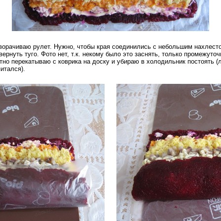
сворачиваю рулет. Нужно, чтобы края соединились с небольшим нахлест
свернуть туго. Фото нет, т.к. некому было это заснять, только промежут
атно перекатываю с коврика на доску и убираю в холодильник постоять (
питался).