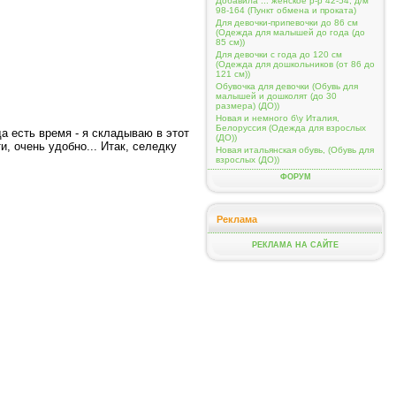
Добавила ... женское р-р 42-54, д/м
98-164 (Пункт обмена и проката)
Для девочки-припевочки до 86 см
(Одежда для малышей до года (до
85 см))
Для девочки с года до 120 см
(Одежда для дошкольников (от 86 до
121 см))
Обувочка для девочки (Обувь для
малышей и дошколят (до 30
размера) (ДО))
Новая и немного б\у Италия,
Белоруссия (Одежда для взрослых
да есть время - я складываю в этот
(ДО))
и, очень удобно... Итак, селедку
Новая итальянская обувь, (Обувь для
взрослых (ДО))
ФОРУМ
Реклама
РЕКЛАМА НА САЙТЕ