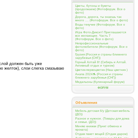
Цветы, бутоны и букеты
(продолжаем) (Фотофорум. Все о
фото)
Дорога, дорога, ты знаешь так
много .... (Фотофорум. Все о фото)
Воды текучие (Фотофорум. Все о
фото)
Игра Фото-Диксит! Приглашаются
все желающие. Часть 7
(Фотофорум. Все о фото)
Непрофессиональные
фотолюбители (Фотофорум. Все о
фото)
Грузия (Россия и страны ближнего
зарубежья (СНГ))
Горный Алтай 8! (Сибирь и Алтай.
слой должен быть уже
Активный отдых и туризм)
 желток), слои слегка смазываю
Цветик-первоцветик (Наш цветник )
Анапа 2024🐬 (Россия и страны
ближнего зарубежья (СНГ))
Медальоны (Кулинарный форум)
ФОРУМ
Объявления
Мебель детская б/у (Детская мебель
(ДО))
Разное и нужное. (Товары для дома
и семьи. (ДО))
Меняю книжки (Пункт обмена и
проката)
Отдам пакет вещей (Отдам даром)