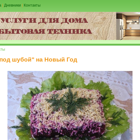
а
|
Дневники
|
Контакты
аты
 под шубой" на Новый Год