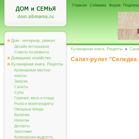
Главная
|
Сибмама
|
Форум
|
Подписк
Дом - интерьер, ремонт
Дизайн интерьеров
Кулинарная книга. Рецепты
»
Сал
Советы по ремонту
Домашнее хозяйство
Салат-рулет "Селедка
Кулинарная книга. Рецепты
Кулинарные мастер-
классы
Закуски
Салаты
Супы
Горячее: мясо и птица
Рыба и морепродукты
Овощные блюда
Выпечка
Напитки
Десерты
Заготовки
Кулинарная мудрость