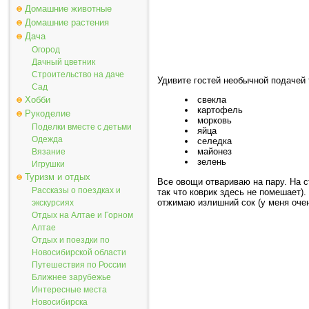
Домашние животные
Домашние растения
Дача
Огород
Дачный цветник
Строительство на даче
Удивите гостей необычной подачей 
Сад
Хобби
свекла
картофель
Рукоделие
морковь
Поделки вместе с детьми
яйца
Одежда
селедка
майонез
Вязание
зелень
Игрушки
Туризм и отдых
Все овощи отвариваю на пару. На с
Рассказы о поездках и
так что коврик здесь не помешает)
отжимаю излишний сок (у меня очен
экскурсиях
Отдых на Алтае и Горном
Алтае
Отдых и поездки по
Новосибирской области
Путешествия по России
Ближнее зарубежье
Интересные места
Новосибирска