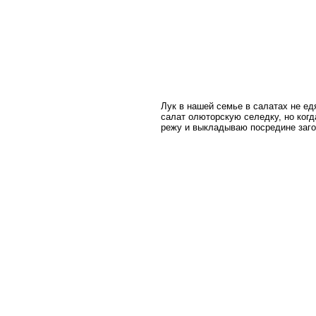
Лук в нашей семье в салатах не едя
салат олюторскую селедку, но когда
режу и выкладываю посредине заг