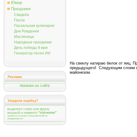
Юмор
Праздники
Свадьба
Пасха
Пасхальная кулинария
Дни Рождения
Масленица
Народные праздники
День победы 9 мая
Генератор песен ИИ
На свеклу натираю белок от яиц. 
предыдущего! Следующим слоем на
майонезом.
Реклама
РЕКЛАМА НА САЙТЕ
Увидели ошибку?
выделите слово или фразу
мышкой и нажмите
"ctrl+enter"
ошибки в отзывах пользователей не
исправляются