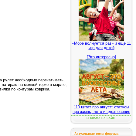
«Море волнуется раз» и еще 11
игр для детей
[Это интересно]
 а рулет необходимо перекатывать,
у натираю на мелкой терке в марлю,
вилки по контурам коврика.
110 цитат про август: статусы
про жизнь, лето и вдохновение
РЕКЛАМА НА САЙТЕ
Актуальные темы форума