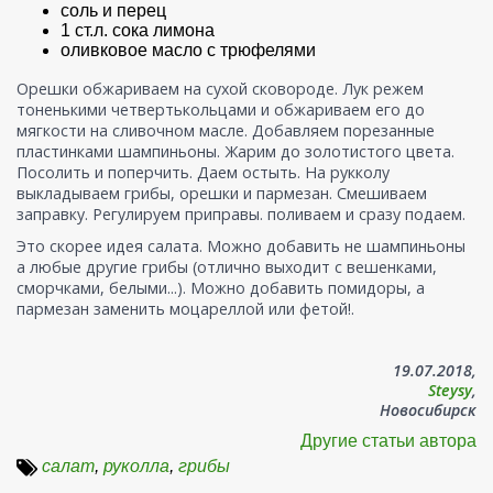
соль и перец
1 ст.л. сока лимона
оливковое масло с трюфелями
Орешки обжариваем на сухой сковороде. Лук режем
тоненькими четвертькольцами и обжариваем его до
мягкости на сливочном масле. Добавляем порезанные
пластинками шампиньоны. Жарим до золотистого цвета.
Посолить и поперчить. Даем остыть. На рукколу
выкладываем грибы, орешки и пармезан. Смешиваем
заправку. Регулируем приправы. поливаем и сразу подаем.
Это скорее идея салата. Можно добавить не шампиньоны
а любые другие грибы (отлично выходит с вешенками,
сморчками, белыми...). Можно добавить помидоры, а
пармезан заменить моцареллой или фетой!.
19.07.2018,
Steysy
,
Новосибирск
Другие статьи автора
салат
,
руколла
,
грибы