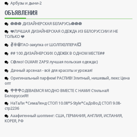
Арбузы и дыни-2
ОБЪЯВЛЕНИЯ
🪷🪷🪷 ДИЗАЙНЕРСКАЯ БЕЛАРУСЬ🪷🪷🪷
❤️ЛУЧШАЯ ДИЗАЙНЕРСКАЯ ОДЕЖДА ИЗ БЕЛОРУССИИ И НЕ
ТОЛЬКО ❤️
✌️🌞🤩ТАО-закупка от ШОЛПХЕЛПЕРА!💥
## 100 ДИЗАЙНЕРСКИХ ОДЕЖЕК В ОДНОМ МЕСТЕ##
С@лко! OLMAR! ZAPS! лучшая польская одежда:)
Дачный арсенал - всё для красоты и урожая!
Оригинальный парфюм! РАСПИВ! Элитный, нишевый, люкс Цена
опт
🌹🌹🌹ОДЕВАЕМСЯ МОДНО ВМЕСТЕ С НАМИ! СтильнаЯ
БелоруссиЯ‼
НаТаЛи *СимаЛенд СТОП 10.08*S-Style*СаДоВоД СТОП 9.08-
стр2236
Ааафигенный шоппинг: США, ГЕРМАНИЯ, АНГЛИЯ, ИСПАНИЯ,
КОРЕЯ, РФ