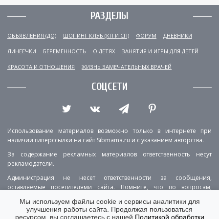
РАЗДЕЛЫ
ОБЪЯВЛЕНИЯ (ДО)
ШОПИНГ КЛУБ (КП И СП)
ФОРУМ
ДНЕВНИКИ
ЛИНЕЕЧКИ
БЕРЕМЕННОСТЬ
О ДЕТЯХ
ЗАНЯТИЯ И ИГРЫ ДЛЯ ДЕТЕЙ
КРАСОТА И ОТНОШЕНИЯ
ЖИЗНЬ ЗАМЕЧАТЕЛЬНЫХ ВРАЧЕЙ
СОЦСЕТИ
Использование материалов возможно только в интернете при
наличии гиперссылки на сайт Sibmama.ru и с указанием авторства.
За содержание рекламных материалов ответственность несут
рекламодатели.
Администрация не несет ответственности за сообщения,
оставляемые посетителями сайта. Помните, что по вопросам,
касающимся здоровья, необходимо консультироваться с врачом.
Мы используем файлы cookie и сервисы аналитики для
улучшения работы сайта. Продолжая пользоваться
РЕКЛАМА
О ПРОЕКТЕ
КОНТАКТЫ
ресурсом, вы соглашаетесь с нашей
Политикой обработки