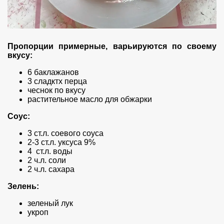
Пропорции примерные, варьируются по своему
вкусу:
6 баклажанов
3 сладктх перца
чеснок по вкусу
растительное масло для обжарки
Соус:
3 ст.л. соевого соуса
2-3 ст.л. уксуса 9%
4 ст.л. воды
2 ч.л. соли
2 ч.л. сахара
Зелень:
зеленый лук
укроп