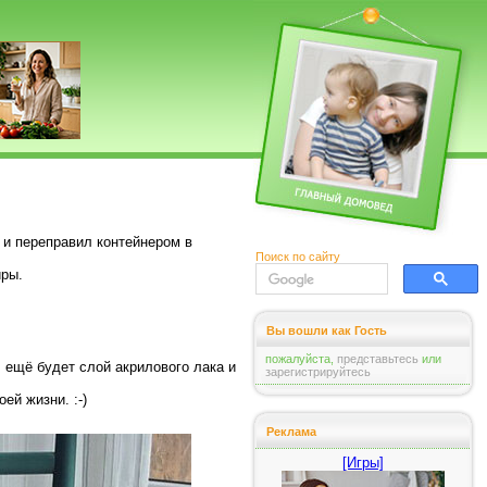
, и переправил контейнером в
Поиск по сайту
иры.
Вы вошли как Гость
пожалуйста,
представьтесь
или
, ещё будет слой акрилового лака и
зарегистрируйтесь
ей жизни. :-)
Реклама
[Игры]