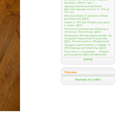
продажа, обмен и др. )
Одежда разная для мальчика
(Детская одежда на рост от 122 до
151 см)
Женская обувь 37 размера (Обувь
для взрослых (ДО))
Сумки от 150 руб (Товары для дома
и семьи. (ДО))
Репетитор математики (Помощь в
обучении. Репетиторы (ДО))
Природные Мотивы Вдохновляют На
Создание Украшений (Хэнд-мэйд
(ДО) - Ручная работа. Объявления)
Продам новый бомбер Lc Waikiki - S
(48) (Одежда для взрослых (ДО))
Расстаюсь с излишками.... (Товары
для рукоделия (ДО) Объявления)
ФОРУМ
Реклама
РЕКЛАМА НА САЙТЕ