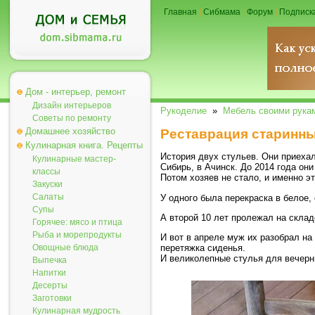
Главная
|
Сибмама
|
Форум
|
Подписк
Дом - интерьер, ремонт
Дизайн интерьеров
Рукоделие
»
Мебель своими рука
Советы по ремонту
Домашнее хозяйство
Реставрация старинны
Кулинарная книга. Рецепты
История двух стульев. Они приехали
Кулинарные мастер-
Сибирь, в Ачинск. До 2014 года он
классы
Потом хозяев не стало, и именно э
Закуски
Салаты
У одного была перекраска в белое
Супы
А второй 10 лет пролежал на склад
Горячее: мясо и птица
Рыба и морепродукты
И вот в апреле муж их разобрал на
Овощные блюда
перетяжка сиденья.
И великолепные стулья для вечерни
Выпечка
Напитки
Десерты
Заготовки
Кулинарная мудрость