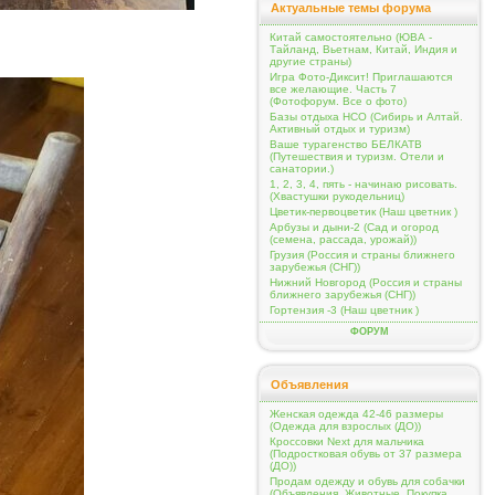
Актуальные темы форума
Китай самостоятельно (ЮВА -
Тайланд, Вьетнам, Китай, Индия и
другие страны)
Игра Фото-Диксит! Приглашаются
все желающие. Часть 7
(Фотофорум. Все о фото)
Базы отдыха НСО (Сибирь и Алтай.
Активный отдых и туризм)
Ваше турагенство БЕЛКАТВ
(Путешествия и туризм. Отели и
санатории.)
1, 2, 3, 4, пять - начинаю рисовать.
(Хвастушки рукодельниц)
Цветик-первоцветик (Наш цветник )
Арбузы и дыни-2 (Сад и огород
(семена, рассада, урожай))
Грузия (Россия и страны ближнего
зарубежья (СНГ))
Нижний Новгород (Россия и страны
ближнего зарубежья (СНГ))
Гортензия -3 (Наш цветник )
ФОРУМ
Объявления
Женская одежда 42-46 размеры
(Одежда для взрослых (ДО))
Кроссовки Next для мальчика
(Подростковая обувь от 37 размера
(ДО))
Продам одежду и обувь для собачки
(Объявления. Животные. Покупка,