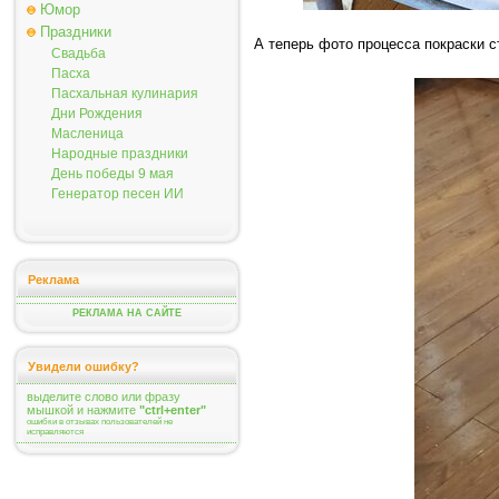
Юмор
Праздники
А теперь фото процесса покраски с
Свадьба
Пасха
Пасхальная кулинария
Дни Рождения
Масленица
Народные праздники
День победы 9 мая
Генератор песен ИИ
Реклама
РЕКЛАМА НА САЙТЕ
Увидели ошибку?
выделите слово или фразу
мышкой и нажмите
"ctrl+enter"
ошибки в отзывах пользователей не
исправляются