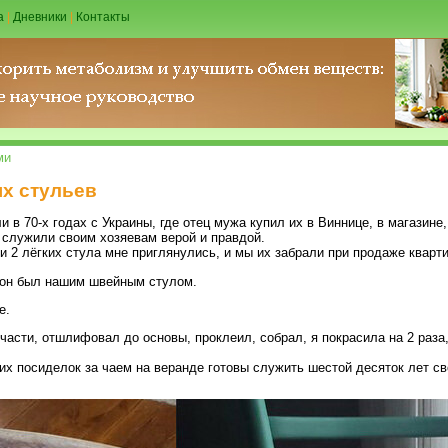
а
|
Дневники
|
Контакты
ми
х стульев
 в 70-х годах с Украины, где отец мужа купил их в Виннице, в магазине
и служили своим хозяевам верой и правдой.
ти 2 лёгких стула мне приглянулись, и мы их забрали при продаже кварт
, он был нашим швейным стулом.
е.
 части, отшлифовал до основы, проклеил, собрал, я покрасила на 2 раза
х посиделок за чаем на веранде готовы служить шестой десяток лет сво