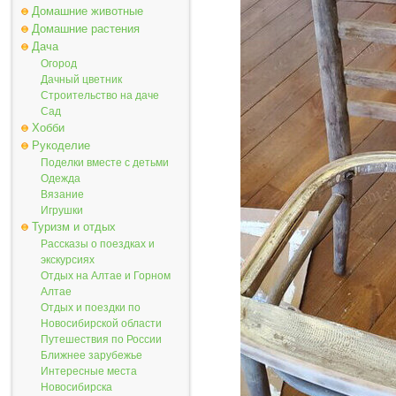
Домашние животные
Домашние растения
Дача
Огород
Дачный цветник
Строительство на даче
Сад
Хобби
Рукоделие
Поделки вместе с детьми
Одежда
Вязание
Игрушки
Туризм и отдых
Рассказы о поездках и
экскурсиях
Отдых на Алтае и Горном
Алтае
Отдых и поездки по
Новосибирской области
Путешествия по России
Ближнее зарубежье
Интересные места
Новосибирска