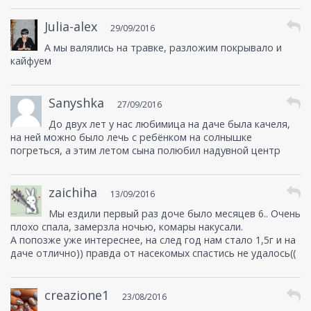
Julia-alex
29/09/2016
А мы валялись на травке, разложим покрывало и
кайфуем
Sanyshka
27/09/2016
До двух лет у нас любимица на даче была качеля,
на ней можно было лечь с ребёнком на солнышке
погреться, а этим летом сына полюбил надувной центр
zaichiha
13/09/2016
Мы ездили первый раз доче было месяцев 6.. Очень
плохо спала, замерзла ночью, комары накусали.
А попозже уже интереснее, на след год нам стало 1,5г и на
даче отлично)) правда от насекомых спастись не удалось((
creazione1
23/08/2016