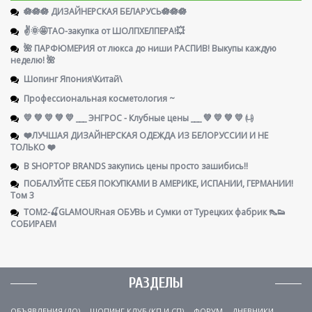
🪷🪷🪷 ДИЗАЙНЕРСКАЯ БЕЛАРУСЬ🪷🪷🪷
✌️🌞🤩ТАО-закупка от ШОЛПХЕЛПЕРА!💥
🌺 ПАРФЮМЕРИЯ от люкса до ниши РАСПИВ! Выкупы каждую
неделю! 🌺
Шопинг Япония\Китай\
Профессиональная косметология ~
💛 💚 💛 💚 💛 ___ ЭНГРОС - Клубные цены ___ 💚 💛 💚 💛 ㈏
❤️ЛУЧШАЯ ДИЗАЙНЕРСКАЯ ОДЕЖДА ИЗ БЕЛОРУССИИ И НЕ
ТОЛЬКО ❤️
В SHOPTOP BRANDS закупись цены просто зашибись!!
ПОБАЛУЙТЕ СЕБЯ ПОКУПКАМИ В АМЕРИКЕ, ИСПАНИИ, ГЕРМАНИИ!
Том 3
ТОМ2-🍒GLAMOURная ОБУВЬ и Сумки от Турецких фабрик 👠👟
СОБИРАЕМ
РАЗДЕЛЫ
ОБЪЯВЛЕНИЯ (ДО)
ШОПИНГ КЛУБ (КП И СП)
ФОРУМ
ДНЕВНИКИ