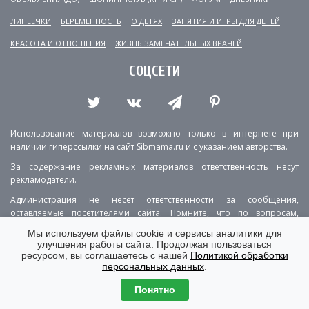
ЛИНЕЕЧКИ
БЕРЕМЕННОСТЬ
О ДЕТЯХ
ЗАНЯТИЯ И ИГРЫ ДЛЯ ДЕТЕЙ
КРАСОТА И ОТНОШЕНИЯ
ЖИЗНЬ ЗАМЕЧАТЕЛЬНЫХ ВРАЧЕЙ
СОЦСЕТИ
Использование материалов возможно только в интернете при
наличии гиперссылки на сайт Sibmama.ru и с указанием авторства.
За содержание рекламных материалов ответственность несут
рекламодатели.
Администрация не несет ответственности за сообщения,
оставляемые посетителями сайта. Помните, что по вопросам,
касающимся здоровья, необходимо консультироваться с врачом.
Мы используем файлы cookie и сервисы аналитики для
улучшения работы сайта. Продолжая пользоваться
РЕКЛАМА
О ПРОЕКТЕ
КОНТАКТЫ
ресурсом, вы соглашаетесь с нашей
Политикой обработки
персональных данных
.
ПОЛИТИКА КОНФИДЕНЦИАЛЬНОСТИ
ВЕРСИЯ ДЛЯ КОМПЬЮТЕРА
Понятно