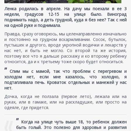
Ленка родилась в апреле. На дачу мы поехали в ее 3
недели, градусов 12-15 на улице было. Виноград
поднимать надо, а деть грудной, куда я без нее? Так с ней
на одной руке и поднимала.
Правда, сразу оговорюсь, мы целенаправленно изначально
и постоянно на грудном вскармливании. Сосок, бутылок,
пустышек и другого, вроде укропной водички и лекарств у
нас нет, и быть не могло. Со второй та же история,
поэтому все что я дальше расскажу и ко второму ребенку
относится, да и к третьему тоже скоро будет относиться.
”
Спим мы с мамой, так что проблем с перегревом и
холодом нет, если мне казалось, что холодно, я
подтапливала печь. Кроваток отдельных и манежей у нас
нет.
Дочка, когда не ползала (первое лето), лежала или на
руках, или в гамаке, или на раскладушке, или просто на
одеяле, где придется.
”
Когда на улице чуть выше 18, то ребенок должен
быть голый. Это полезно для здоровья и развития