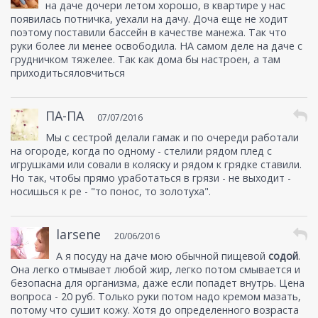
на даче дочери летом хорошо, в квартире у нас
появилась потничка, уехали на дачу. Доча еще не ходит
поэтому поставили бассейн в качестве манежа. Так что
руки более ли менее освободила. НА самом деле на даче с
грудничком тяжелее. Так как дома бы настроен, а там
приходитьсяловчиться
ПА-ПА
07/07/2016
Мы с сестрой делали гамак и по очереди работали
на огороде, когда по одному - стелили рядом плед с
игрушками или совали в коляску и рядом к грядке ставили.
Но так, чтобы прямо уработаться в грязи - не выходит -
носишься к ре - "то понос, то золотуха".
larsene
20/06/2016
А я посуду на даче мою обычной пищевой
содой
.
Она легко отмывает любой жир, легко потом смывается и
безопасна для организма, даже если попадет внутрь. Цена
вопроса - 20 руб. Только руки потом надо кремом мазать,
потому что сушит кожу. Хотя до определенного возраста