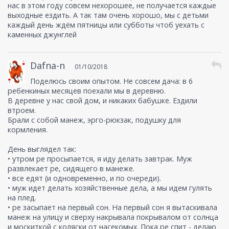
нас в этом году совсем нехорошее, не получается каждые
выходные ездить. А так там очень хорошо, мы с детьми
каждый день ждём пятницы или субботы чтоб уехать с
каменных джунглей
Dafna-n
01/10/2018
Поделюсь своим опытом. Не совсем дача: в 6
ребенкиных месяцев поехали мы в деревню.
В деревне у нас свой дом, и никаких бабушке. Ездили
втроем.
Брали с собой манеж, эрго-рюкзак, подушку для
кормления.
День выглядел так:
• утром ре просыпается, я иду делать завтрак. Муж
развлекает ре, сидящего в манеже.
• все едят (и одновременно, и по очереди).
• муж идет делать хозяйственные дела, а мы идем гулять
на плед.
• ре засыпает на первый сон. На первый сон я вытаскивала
манеж на улицу и сверху накрывала покрывалом от солнца
и москиткой с коляски от насекомых. Пока ре спит - делаю