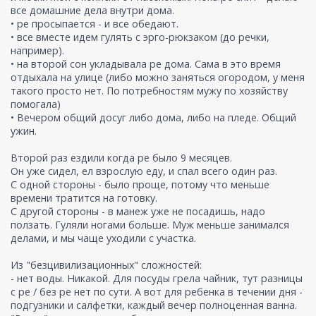
все домашние дела внутри дома.
• ре просыпается - и все обедают.
• все вместе идем гулять с эрго-рюкзаком (до речки,
например).
• на второй сон укладывала ре дома. Сама в это время
отдыхала на улице (либо можно заняться огородом, у меня
такого просто нет. По потребностям мужу по хозяйству
помогала)
• Вечером общий досуг либо дома, либо на пледе. Общий
ужин.
Второй раз ездили когда ре было 9 месяцев.
Он уже сидел, ел взрослую еду, и спал всего один раз.
С одной стороны - было проще, потому что меньше
времени тратится на готовку.
С другой стороны - в манеж уже не посадишь, надо
ползать. Гуляли ногами больше. Муж меньше занимался
делами, и мы чаще уходили с участка.
Из "безцивилизационных" сложностей:
- нет воды. Никакой. Для посуды грела чайник, тут разницы
с ре / без ре нет по сути. А вот для ребенка в течении дня -
подгузники и салфетки, каждый вечер полноценная ванна.