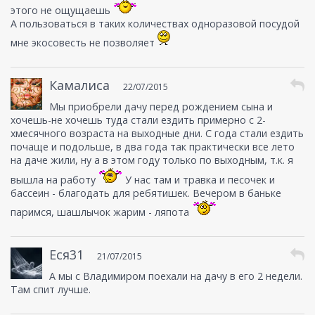
этого не ощущаешь
А пользоваться в таких количествах одноразовой посудой
мне экосовесть не позволяет
Камалиса
22/07/2015
Мы приобрели дачу перед рождением сына и
хочешь-не хочешь туда стали ездить примерно с 2-
хмесячного возраста на выходные дни. С года стали ездить
почаще и подольше, в два года так практически все лето
на даче жили, ну а в этом году только по выходным, т.к. я
вышла на работу
У нас там и травка и песочек и
бассеин - благодать для ребятишек. Вечером в баньке
паримся, шашлычок жарим - ляпота
Еся31
21/07/2015
А мы с Владимиром поехали на дачу в его 2 недели.
Там спит лучше.