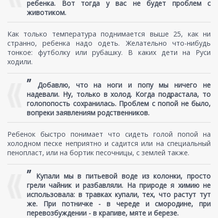
ребенка. Вот тогда у вас не будет проблем с
животиком.
Как только температура поднимается выше 25, как ни
странно, ребенка надо одеть. Желательно что-нибудь
тонкое: футболку или рубашку. В каких дети на Руси
ходили.
”
Добавлю, что на ноги и попу мы ничего не
надевали. Ну, только в холод. Когда подрастала, то
голопопость сохранилась. Проблем с попой не было,
вопреки заявлениям родственников.
Ребенок быстро понимает что сидеть голой попой на
холодном песке неприятно и садится или на специальный
пенопласт, или на бортик песочницы, с землей также.
”
Купали мы в питьевой воде из колонки, просто
грели чайник и разбавляли. На природе я химию не
использовала: в травках купали, тех, что растут тут
же. При потничке - в череде и смородине, при
перевозбуждении - в крапиве, мяте и березе.