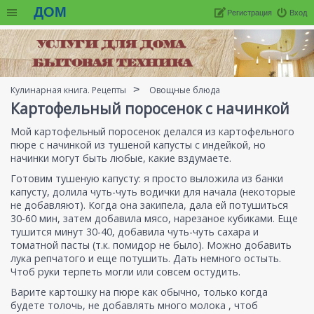
ДОМ
Регистрация
Вход
Кулинарная книга. Рецепты
Овощные блюда
Картофельный поросенок с начинкой
Мой картофельный поросенок делался из картофельного
пюре с начинкой из тушеной капусты с индейкой, но
начинки могут быть любые, какие вздумаете.
Готовим тушеную капусту: я просто выложила из банки
капусту, долила чуть-чуть водички для начала (некоторые
не добавляют). Когда она закипела, дала ей потушиться
30-60 мин, затем добавила мясо, нарезаное кубиками. Еще
тушится минут 30-40, добавила чуть-чуть сахара и
томатной пасты (т.к. помидор не было). Можно добавить
лука репчатого и еще потушить. Дать немного остыть.
Чтоб руки терпеть могли или совсем остудить.
Варите картошку на пюре как обычно, только когда
будете толочь, не добавлять много молока , чтоб