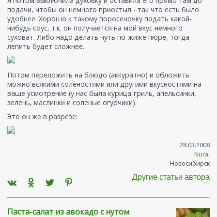
Я потом выключила духовку и оставила его прямо там до
подачи, чтобы он немного приостыл - так что есть было
удобнее. Хорошо к такому поросеночку подать какой-
нибудь соус, т.к. он получается на мой вкус немного
суховат. Либо надо делать чуть по-жиже пюре, тогда
лепить будет сложнее.
Потом переложить на блюдо (аккуратно) и обложить
можно всякими соленостями или другими вкусностями на
ваше усмотрение (у нас была курица-гриль, апельсинки,
зелень, маслинки и соленые огурчики).
Это он же в разрезе:
28.03.2008
Nura
,
Новосибирск
Другие статьи автора
Паста-салат из авокадо с нутом