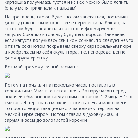
картошка получилась густая и из нее можно было лепить
(она у меня прилипала к пальцам).
На противень, где он будет потом запекаться, постелила
фольгу (так потом можно легче перенести на блюдо, на
котором будет подавться на стол) и формируем из
капусты брюшко и головку будущего порося. Внимание:
если капуста получилась слишком сочная, то следует немго
отжать сок! Потом покрываем сверху картофельным пюре
и изображаем из себя скульптора, т.е. непосредственно
формируем хрюшку.
Вот мой промежуточный вариант:
Потом на ночь или на несколько часов поставить в
холодильник. У меня он стоял ночь. За пару часов перед
подачей обмазываем следующим составом: 1-2 яйца + 1ч.л
сметаны + тертый на мелкой терке сыр. Если мало смеси,
то просто недостающие места заполняем тертым на
мелкой терке сыром. Потом ставим в духовку 200С и
зарумяниваем до золотистой корочки.