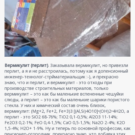
Вермикулит (перлит)
. Заказывала вермикулит, но привезли
перлит, а я и не расстроилась, потому как я допенсионный
инженер-технолог-стрйматериальщик :-), и прекрасно
знаю, что и перлит, и вермикулит - это отходы при
производстве строительных материалов, только
вермикулит – это как бы маленькие вспененные чешуйки
слюды, а перлит – это как бы маленькие шарики пористого
стекла. У них и химический состав очень близок,
вермикулит: (Mg+2, Fe+2, Fe+3)3 [(Al,Si)4O10]•(OH)2•4H2O, а
перлит - это SiO2 68-76%; TiO2 0,1-0,5%; Al2О3 11-14%;
Fe2О3 0,2-1%; FeO 0,4-1,5%; CaO 0,5-1,5%; Na2О 2-4%; К2О
1,5-4%; Н2О+ 1-9%. Ну и теперь по основной профессии, как
пенсионер-огородник, прекрасно знаю, что добавка этих