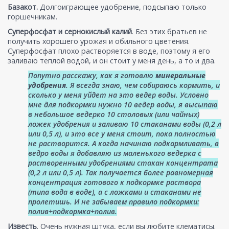
Базакот.
Долгоиграющее удобрение, подсыпаю только
горшечникам.
Суперфосфат и сернокислый калий
. Без этих братьев не
получить хорошего урожая и обильного цветения.
Суперфосфат плохо растворяется в воде, поэтому я его
заливаю теплой водой, и он стоит у меня день, а то и два.
Попутно расскажу, как я готовлю
минеральные
удобрения
. Я всегда знаю, чем собираюсь кормить, и
сколько у меня уйдет на это ведер воды. Условно
мне для подкормки нужно 10 ведер воды, я высыпаю
в небольшое ведерко 10 столовых (или чайных)
ложек удобрения и заливаю 10 стаканами воды (0,2 л
или 0,5 л), и это все у меня стоит, пока полностью
не растворится. А когда начинаю подкармливать, в
ведро воды я добавляю из маленького ведерка с
растворенными удобрениями стакан концентрата
(0,2 л или 0,5 л). Так получается более равномерная
концентрация готового к подкормке раствора
(типа вода в воде), а с ложками и стаканами не
пролетишь. И не забываем правило подкормки:
полив+подкормка+полив.
Известь
. Очень нужная штука, если вы любите клематисы.