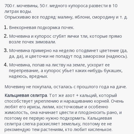
700 г. мочевины, 50 г. медного купороса развести в 10
литрах воды.
Опрыскиваю все подряд: малину, яблони, смородину и т. д.
Внекорневая подкормка почек.
Мочевина и купорос сгубят яички тли, которые прямо
возле почек зимовали.
Мочевина примерно на неделю отодвинет цветение (да,
да, да), и цветочки не попадут под заморозки (надеюсь).
Мочевина, попав на листву на земле, ускорит ее
перепревание, а купорос убьет каких-нибудь букашек,
надеюсь, вредных.
Мочевину не покупала, осталась с прошлого года на даче.
Кальциевая селитра
. Тот же азот + кальций, который
способствует укреплению и наращиванию корней. Очень
любят его ирисы, лилии, косточковые и особенно
жимолость, она начинает цвести и плодоносить рано, и
поэтому ее первую нужно подкормить. Кальциевая
селитра слегка раскисляет земельку, поэтому ее не
рекомендую тем растениям, кто любит кисленькое.