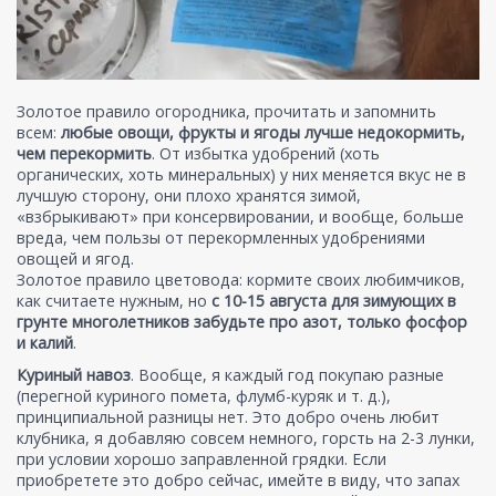
Золотое правило огородника, прочитать и запомнить
всем:
любые овощи, фрукты и ягоды лучше недокормить,
чем перекормить
. От избытка удобрений (хоть
органических, хоть минеральных) у них меняется вкус не в
лучшую сторону, они плохо хранятся зимой,
«взбрыкивают» при консервировании, и вообще, больше
вреда, чем пользы от перекормленных удобрениями
овощей и ягод.
Золотое правило цветовода: кормите своих любимчиков,
как считаете нужным, но
с 10-15 августа для зимующих в
грунте многолетников забудьте про азот, только фосфор
и калий
.
Куриный навоз
. Вообще, я каждый год покупаю разные
(перегной куриного помета, флумб-куряк и т. д.),
принципиальной разницы нет. Это добро очень любит
клубника, я добавляю совсем немного, горсть на 2-3 лунки,
при условии хорошо заправленной грядки. Если
приобретете это добро сейчас, имейте в виду, что запах