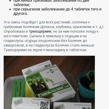
при явных признаках заболеваний по две
таблетки;
при серьезном заболевании до 4 таблеток того и
другого.
Эта смесь подойдет для всех растений, склонных к
грибковым болячкам (флоксы, клубника, крыжовник и т. д.)
Опробовала и
триходермин
, но за ним попозже поеду к
изготовителю. Сыпала в земельку к огурцам и на
гладиолусы: огурцы плодоносили без болячек до
заморозков, и на гладиолусах болячек стало меньше.
Триходермин на зерне=глиокладину в таблетках.