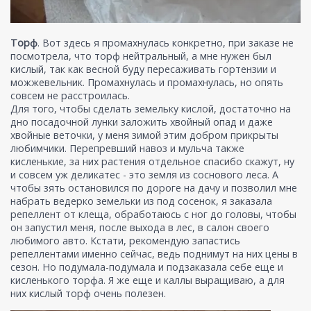
Торф
. Вот здесь я промахнулась конкретно, при заказе не
посмотрела, что торф нейтральный, а мне нужен был
кислый, так как весной буду пересаживать гортензии и
можжевельник. Промахнулась и промахнулась, но опять
совсем не расстроилась.
Для того, чтобы сделать земельку кислой, достаточно на
дно посадочной лунки заложить хвойный опад и даже
хвойные веточки, у меня зимой этим добром прикрыты
любимчики. Перепревший навоз и мульча также
кисленькие, за них растения отдельное спасибо скажут, ну
и совсем уж деликатес - это земля из соснового леса. А
чтобы зять остановился по дороге на дачу и позволил мне
набрать ведерко земельки из под сосенок, я заказала
репеллент от клеща, обработаюсь с ног до головы, чтобы
он запустил меня, после выхода в лес, в салон своего
любимого авто. Кстати, рекомендую запастись
репеллентами именно сейчас, ведь поднимут на них цены в
сезон. Но подумала-подумала и подзаказала себе еще и
кисленького торфа. Я же еще и каллы выращиваю, а для
них кислый торф очень полезен.