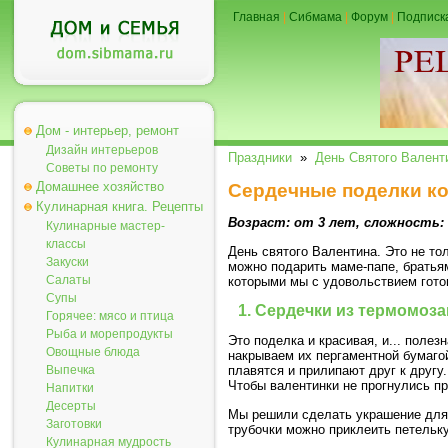
Главная
|
Сибмама
|
Форум
|
Подписк
Дом - интерьер, ремонт
Дизайн интерьеров
Праздники
»
День Святого Валент
Советы по ремонту
Домашнее хозяйство
Сердечные поделки ко
Кулинарная книга. Рецепты
Возраст: от 3 лет, сложность:
Кулинарные мастер-
классы
День святого Валентина. Это не то
Закуски
можно подарить маме-папе, братьям
Салаты
которыми мы с удовольствием гото
Супы
1. Сердечки из термомоза
Горячее: мясо и птица
Рыба и морепродукты
Это поделка и красивая, и... поле
Овощные блюда
накрываем их пергаментной бумаго
Выпечка
плавятся и прилипают друг к другу
Чтобы валентинки не прогнулись пр
Напитки
Десерты
Мы решили сделать украшение для 
Заготовки
трубочки можно приклеить петельку
Кулинарная мудрость