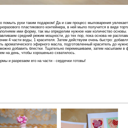
но помыть руки таким подарком! Да и сам процесс мыловарения увлекае
норазового пластикового контейнера, в ней мыло получится в виде тор
аполняем ими форму, так мы определим нужное нам количество основы.
авливаем средний режим мощности, до тех пор, пока основа не расплав
нии 4 части воды, 1 красителя. Затем действуем очень быстро: добавля
ль ароматического эфирного масла, подготовленный краситель до нужно
, можно добавить блестки. Тщательно перемешиваем, затем насыпаем в 
ем на день, чтобы хорошенько схватилось.
мы и разрезаем его на части - сердечки готовы!