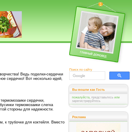
Поиск по сайту
творчества! Ведь поделки-сердечки
ное сердечко! Вот несколько идей,
Вы вошли как Гость
пожалуйста,
представьтесь
или
 термомозаики сердечки,
зарегистрируйтесь
бусинки термомозаики слегка
угой стороны для надежности.
Реклама
, к трубочке для коктейля. Вместо