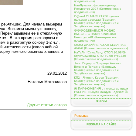
предложения)
НаиЛучшая офисная одежда.
Рождество 2027 (Коммерческие
предложения)
С@лко! OLMAR! ZAPS! лучшая
польская одежда:) (Барнаул.
Коммерческие предложения и
т ребятишек. Для начала выберем
Зарубежные закупки)
тика. Возьмем мыльную основу,
🌹🌹🌹ОДЕВАЕМСЯ МОДНО
 Перекладываем ее в стеклянную
ВМЕСТЕ С НАМИ! СтильнаЯ
ится. В это время растворяем в
БелоруссиЯ‼ (Коммерческие
предложения)
ем в разогретую основу 1-2 ч.л.
🪷🪷🪷 ДИЗАЙНЕРСКАЯ БЕЛАРУСЬ
й интенсивности (около чайной
🪷🪷🪷 (Коммерческие предложения)
форму немного овсяных хлопьев и
НаТаЛи *СимаЛенд СТОП 10.08*S-
Style*СаДоВоД СТОП 9.08-стр2236
(Коммерческие предложения)
:bee: Подарок Природы Алтая -
Вкусно и Полезно (Барнаул.
Коммерческие предложения и
29.01.2012
Зарубежные закупки)
КП2 - Япония, Корея (Барнаул.
Коммерческие предложения и
Наталья Мотовилова
Зарубежные закупки)
🌺 ПАРФЮМЕРИЯ от люкса до ниши
РАСПИВ! Выкупы каждую неделю! 🌺
(Коммерческие предложения)
ФОРУМ
Другие статьи автора
Реклама
РЕКЛАМА НА САЙТЕ