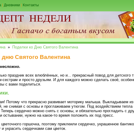
а
|
Дневники
|
Контакты
ина
»
Поделки ко Дню Святого Валентина
 дню Святого Валентина
 несложно.
лько праздник всех влюблённых, но и... прекрасный повод для детского 
-сестрам и просто друзьям. И для каждого можно сделать своё, особен
вы с вами поделиться.
ики.
зная! Потому что прекрасно развивает моторику малыша. Выкладываем из
й, не снимая с основы и проглаживаем утюгом. Под воздействием тепла 
. Теперь сердечко можно снять с основы, и обязательно прогладить с др
и остывании, нужно на какое-то время положить их под пресс.
цветочного горшочка, поэтому приклеили сердечко, украшенное бантиком
 и украсить сердечками сам цветок.