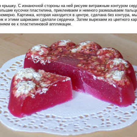
 крышку. С изнаночной стороны на ней рисуем витражным контуром серд
ольшие кусочки пластилина, приклеиваем и немного размазываем пальце
номерно. Картинка, которая находится в центре, сделана без контура, 
ик и этими шариками сделали сердечки. Затем вырезаем из цветного кар
оняем ее к пластилиновой аппликации.