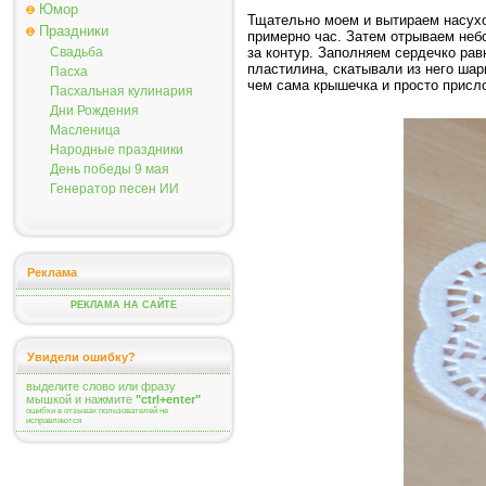
Юмор
Тщательно моем и вытираем насухо
Праздники
примерно час. Затем отрываем неб
за контур. Заполняем сердечко рав
Свадьба
пластилина, скатывали из него шар
Пасха
чем сама крышечка и просто присл
Пасхальная кулинария
Дни Рождения
Масленица
Народные праздники
День победы 9 мая
Генератор песен ИИ
Реклама
РЕКЛАМА НА САЙТЕ
Увидели ошибку?
выделите слово или фразу
мышкой и нажмите
"ctrl+enter"
ошибки в отзывах пользователей не
исправляются