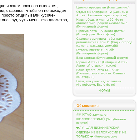
це и ждем пока оно высохнет,
Цветик-первоцветик (Наш цветник )
м, стараясь, чтобы он не выходил
Отдых в Белокурихе - 2 (Сибирь и
мы просто отщипывали кусочек
Алтай. Активный отдых и туризм)
тона круг, чуть меньшего диаметра,
Наши обеды и ужины-26. Фото
обязательно, рецепт желательно
(Кулинарный форум)
Я рисую лето – А какого цвета?
(Фотофорум. Все о фото)
Садовая земляника - обычная и
ремонтантная. том 11 (Сад и огород
(семена, рассада, урожай))
Готовим вместе с Леной!
(Кулинарный форум)
Ваш завтрак (Кулинарный форум)
Горный Алтай 8! (Сибирь и Алтай.
Активный отдых и туризм)
Ваше турагенство БЕЛКАТВ
(Путешествия и туризм. Отели и
санатории.)
Небо, что у нас над головами
(Фотофорум. Все о фото)
ФОРУМ
Объявления
✌️🌞🤩ТАО-закупка от
ШОЛПХЕЛПЕРА!💥 (Зарубежные
покупки)
❤️ЛУЧШАЯ ДИЗАЙНЕРСКАЯ
ОДЕЖДА ИЗ БЕЛОРУССИИ И НЕ
ТОЛЬКО ❤️ (Коммерческие