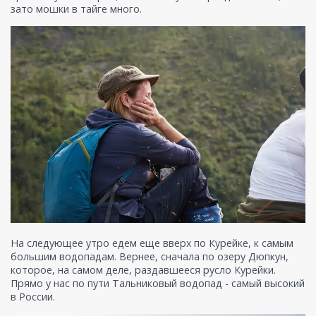
зато мошки в тайге много.
На следующее утро едем еще вверх по Курейке, к самым
большим водопадам. Вернее, сначала по озеру Дюпкун,
которое, на самом деле, раздавшееся русло Курейки.
Прямо у нас по пути Тальниковый водопад - самый высокий
в России.