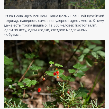
От каньона идем пешком. Наша цель - Большой Курейский
водопад, наверное, самое популярное здесь место. К нему
даже есть тропа (видимо, те 300 человек протоптали).
Идем по лесу, едим ягодки, следами медвежьими
любуемся.