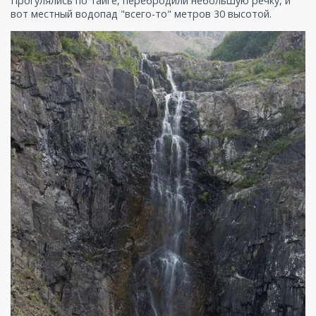
Прогулялись по тайге, перебродили небольшую речку, и
вот местный водопад "всего-то" метров 30 высотой.