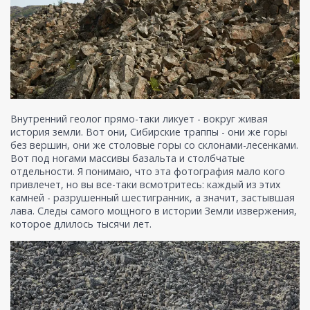
Внутренний геолог прямо-таки ликует - вокруг живая
история земли. Вот они, Сибирские траппы - они же горы
без вершин, они же столовые горы со склонами-лесенками.
Вот под ногами массивы базальта и столбчатые
отдельности. Я понимаю, что эта фотография мало кого
привлечет, но вы все-таки всмотритесь: каждый из этих
камней - разрушенный шестигранник, а значит, застывшая
лава. Следы самого мощного в истории Земли извержения,
которое длилось тысячи лет.