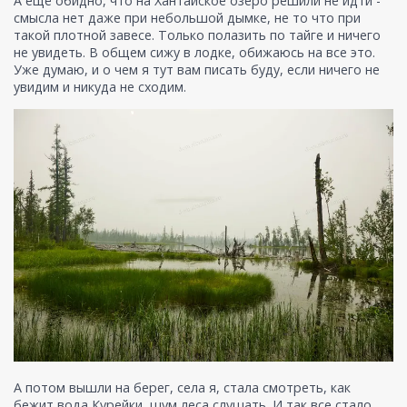
А ещё обидно, что на Хантайское озеро решили не идти -
смысла нет даже при небольшой дымке, не то что при
такой плотной завесе. Только полазить по тайге и ничего
не увидеть. В общем сижу в лодке, обижаюсь на все это.
Уже думаю, и о чем я тут вам писать буду, если ничего не
увидим и никуда не сходим.
А потом вышли на берег, села я, стала смотреть, как
бежит вода Курейки, шум леса слушать. И так все стало