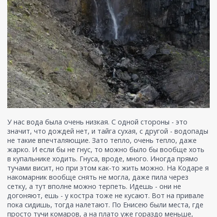
У нас вода была очень низкая. С одной стороны - это
значит, что дождей нет, и тайга сухая, с другой - водопады
не такие впечталяющие. Зато тепло, очень тепло, даже
жарко. И если бы не гнус, то можно было бы вообще хоть
в купальнике ходить. Гнуса, вроде, много. Иногда прямо
тучами висит, но при этом как-то жить можно. На Кодаре я
накомарник вообще снять не могла, даже пила через
сетку, а тут вполне можно терпеть. Идешь - они не
догоняют, ешь - у костра тоже не кусают. Вот на привале
пока сидишь, тогда налетают. По Енисею были места, где
просто тучи комаров, а на плато уже гораздо меньше,