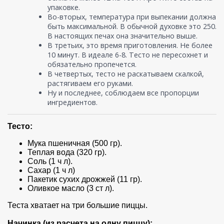
упаковке.
Во-вторых, температура при выпекании должна
быть максимальной. В обычной духовке это 250.
В настоящих печах она значительно выше.
В третьих, это время приготовления. Не более
10 минут. В идеале 6-8. Тесто не пересохнет и
обязательно пропечется.
В четвертых, тесто не раскатываем скалкой,
растягиваем его руками.
Ну и последнее, соблюдаем все пропорции
ингредиентов.
Тесто:
Мука пшеничная (500 гр).
Теплая вода (320 гр).
Соль (1 ч л).
Сахар (1 ч л)
Пакетик сухих дрожжей (11 гр).
Оливкое масло (3 ст л).
Теста хватает на три большие пиццы.
Начинка (из расчета на одну пиццу):