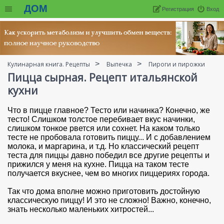
ДОМ
Регистрация
Вход
Кулинарная книга. Рецепты
Выпечка
Пироги и пирожки
Пицца сырная. Рецепт итальянской
кухни
Что в пицце главное? Тесто или начинка? Конечно, же
тесто! Слишком толстое перебивает вкус начинки,
слишком тонкое рвется или сохнет. На каком только
тесте не пробовала готовить пиццу... И с добавлением
молока, и маргарина, и т.д. Но классический рецепт
теста для пиццы давно победил все другие рецепты и
прижился у меня на кухне. Пицца на таком тесте
получается вкуснее, чем во многих пиццериях города.
Так что дома вполне можно приготовить достойную
классическую пиццу! И это не сложно! Важно, конечно,
знать несколько маленьких хитростей...