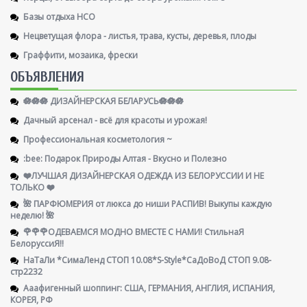
Базы отдыха НСО
Нецветущая флора - листья, трава, кусты, деревья, плоды
Граффити, мозаика, фрески
ОБЪЯВЛЕНИЯ
🪷🪷🪷 ДИЗАЙНЕРСКАЯ БЕЛАРУСЬ🪷🪷🪷
Дачный арсенал - всё для красоты и урожая!
Профессиональная косметология ~
:bee: Подарок Природы Алтая - Вкусно и Полезно
❤️ЛУЧШАЯ ДИЗАЙНЕРСКАЯ ОДЕЖДА ИЗ БЕЛОРУССИИ И НЕ
ТОЛЬКО ❤️
🌺 ПАРФЮМЕРИЯ от люкса до ниши РАСПИВ! Выкупы каждую
неделю! 🌺
🌹🌹🌹ОДЕВАЕМСЯ МОДНО ВМЕСТЕ С НАМИ! СтильнаЯ
БелоруссиЯ‼
НаТаЛи *СимаЛенд СТОП 10.08*S-Style*СаДоВоД СТОП 9.08-
стр2232
Ааафигенный шоппинг: США, ГЕРМАНИЯ, АНГЛИЯ, ИСПАНИЯ,
КОРЕЯ, РФ