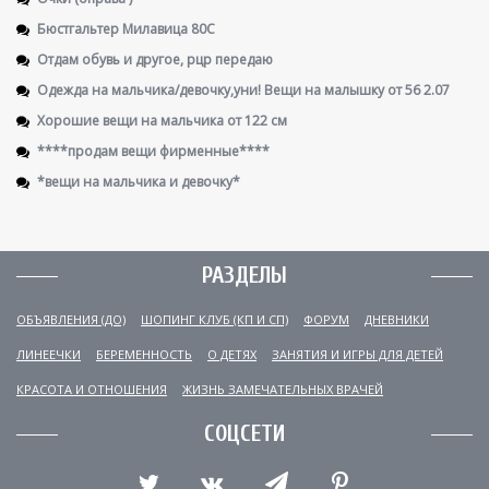
Бюстгальтер Милавица 80С
Отдам обувь и другое, рцр передаю
Одежда на мальчика/девочку,уни! Вещи на малышку от 56 2.07
Хорошие вещи на мальчика от 122 см
****продам вещи фирменные****
*вещи на мальчика и девочку*
РАЗДЕЛЫ
ОБЪЯВЛЕНИЯ (ДО)
ШОПИНГ КЛУБ (КП И СП)
ФОРУМ
ДНЕВНИКИ
ЛИНЕЕЧКИ
БЕРЕМЕННОСТЬ
О ДЕТЯХ
ЗАНЯТИЯ И ИГРЫ ДЛЯ ДЕТЕЙ
КРАСОТА И ОТНОШЕНИЯ
ЖИЗНЬ ЗАМЕЧАТЕЛЬНЫХ ВРАЧЕЙ
СОЦСЕТИ