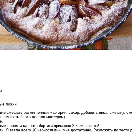
тик
вые ложки
шке смешать размягчённый маргарин, сахар, добавить яйца, сметану, с
шо смешать (я это делала миксером).
ое.
ным слоем и сделать бортики примерно 2-3 см высотой.
ь. Я взяла всего 10 черносливин, мне достаточно. Разложить по тесту