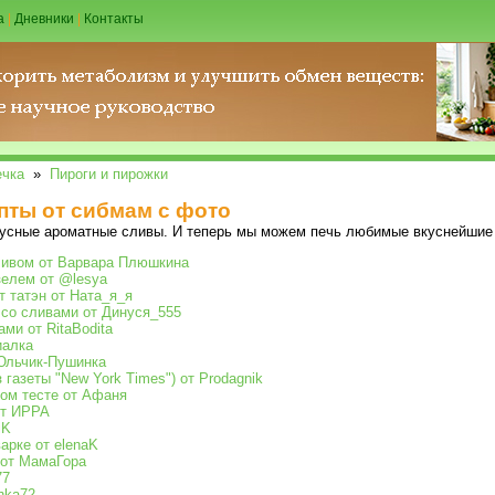
а
|
Дневники
|
Контакты
чка
»
Пироги и пирожки
пты от сибмам с фото
кусные ароматные сливы. И теперь мы можем печь любимые вкуснейшие 
ливом от Варвара Плюшкина
зелем от @lesya
 татэн от Ната_я_я
 со сливами от Динуся_555
ми от RitaBodita
иалка
Юльчик-Пушинка
 газеты "New York Times") от Prodagnik
вом тесте от Афаня
от ИРРА
iK
арке от elenaK
 от МамаГора
77
hka72