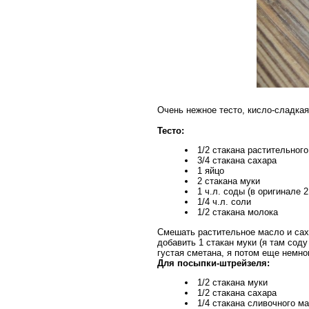
Очень нежное тесто, кисло-сладкая
Тесто:
1/2 стакана растительног
3/4 стакана сахара
1 яйцо
2 стакана муки
1 ч.л. соды (в оригинале 
1/4 ч.л. соли
1/2 стакана молока
Смешать растительное масло и саха
добавить 1 стакан муки (я там соду
густая сметана, я потом еще немн
Для посыпки-штрейзеля:
1/2 стакана муки
1/2 стакана сахара
1/4 стакана сливочного м