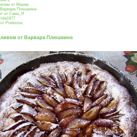
зелем от Мираж
 Варвара Плюшкина
рт от Сама_Я
mila1977
от Prelestna
сливом от Варвара Плюшкина