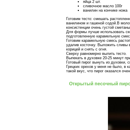
яйца 2 шт.
сливочное масло 100г
ванилин на кончике ножа
Готовим тесто: смешать растопленн
ванилином и гашеной содой.В моло
консистенции очень густой сметаны
Для формы лучше использовать ско
подготовленную карамельную смес
Готовим карамельную смесь растопи
удалив косточку. Выложить сливы в
корицей и снять с огня.
Сверху равномерно вылить тесто.
Выпекать в духовке 20-25 минут пр
Готовый пирог вынуть из духовки, 
Грецких орехов у меня не было, в 
такой вкус, что пирог оказался оче
Открытый песочный пирог