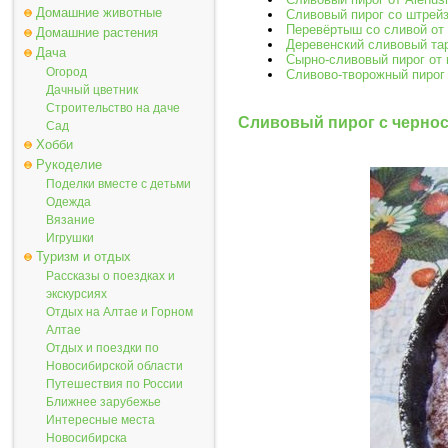
Домашние животные
Сливовый пирог со штрей
Перевёртыш со сливой от
Домашние растения
Деревенский сливовый та
Дача
Сырно-сливовый пирог от 
Огород
Сливово-творожный пирог 
Дачный цветник
Строительство на даче
Сливовый пирог с черно
Сад
Хобби
Рукоделие
Поделки вместе с детьми
Одежда
Вязание
Игрушки
Туризм и отдых
Рассказы о поездках и
экскурсиях
Отдых на Алтае и Горном
Алтае
Отдых и поездки по
Новосибирской области
Путешествия по России
Ближнее зарубежье
Интересные места
Новосибирска