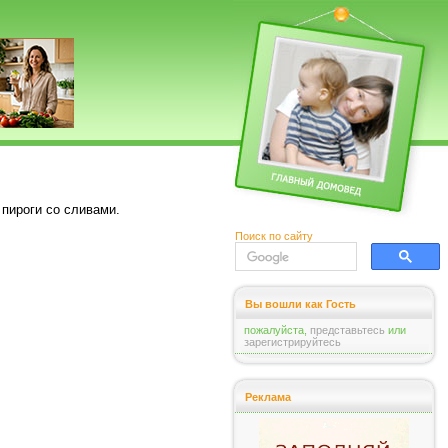
пироги со сливами.
Поиск по сайту
Вы вошли как Гость
пожалуйста,
представьтесь
или
зарегистрируйтесь
Реклама