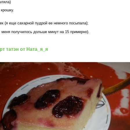
авляла)
 крошку.
чек (я еще сахарной пудрой ее немного посыпала);
у меня получилось дольше минут на 15 примерно).
т татэн от Ната_я_я