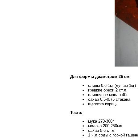
Для формы диаметром 26 см.
сливы 0.6-1кг (лучше 1кг)
грецкие орехи 2 ст.л.
сливочное масло 40г
сахар 0.5-0.75 стакана
щепотка корицы
Тесто:
мука 270-300г
молоко 200-250мл
сахар 5-6 ст.л.
1 ч.л.соды с горкой гаше