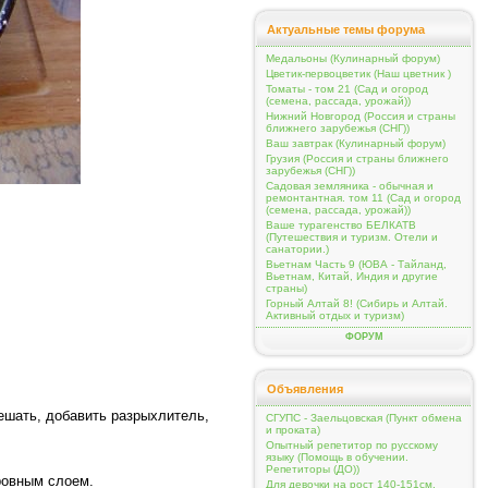
Актуальные темы форума
Медальоны (Кулинарный форум)
Цветик-первоцветик (Наш цветник )
Томаты - том 21 (Сад и огород
(семена, рассада, урожай))
Нижний Новгород (Россия и страны
ближнего зарубежья (СНГ))
Ваш завтрак (Кулинарный форум)
Грузия (Россия и страны ближнего
зарубежья (СНГ))
Садовая земляника - обычная и
ремонтантная. том 11 (Сад и огород
(семена, рассада, урожай))
Ваше турагенство БЕЛКАТВ
(Путешествия и туризм. Отели и
санатории.)
Вьетнам Часть 9 (ЮВА - Тайланд,
Вьетнам, Китай, Индия и другие
страны)
Горный Алтай 8! (Сибирь и Алтай.
Активный отдых и туризм)
ФОРУМ
Объявления
мешать, добавить разрыхлитель,
СГУПС - Заельцовская (Пункт обмена
и проката)
Опытный репетитор по русскому
языку (Помощь в обучении.
Репетиторы (ДО))
 ровным слоем.
Для девочки на рост 140-151см,