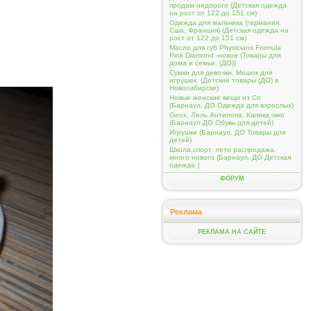
продам недорого (Детская одежда
на рост от 122 до 151 см)
Одежда для мальчика (германия,
Сша, Франция) (Детская одежда на
рост от 122 до 151 см)
Масло для губ Physicians Formula
Pink Diamond -новое (Товары для
дома и семьи. (ДО))
Сумки для девочки. Мешок для
игрушек. (Детские товары (ДО) в
Новосибирске)
Новые женские вещи из Сп
(Барнаул. ДО Одежда для взрослых)
Geox, Лель Антилопа, Капика,экко
(Барнаул ДО Обувь для детей)
Игрушки (Барнаул. ДО Товары для
детей)
Школа,спорт, лето распродажа,
много нового (Барнаул. ДО Детская
одежда )
ФОРУМ
Реклама
РЕКЛАМА НА САЙТЕ