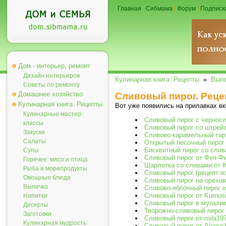
Главная
|
Сибмама
|
Форум
|
Подписк
Дом - интерьер, ремонт
Дизайн интерьеров
Кулинарная книга. Рецепты
»
Выпе
Советы по ремонту
Домашнее хозяйство
Сливовый пирог. Реце
Кулинарная книга. Рецепты
Вот уже появились на прилавках в
Кулинарные мастер-
Сливовый пирог с чернос
классы
Сливовый пирог со штрей
Закуски
Сливово-карамельный тарт
Салаты
Открытый песочный пирог
Бисквитный пирог со слива
Супы
Сливовый пирог от Фея-Ф
Горячее: мясо и птица
Шарлотка со сливами от 
Рыба и морепродукты
Сливовый пирог (рецепт из
Овощные блюда
Сливовый пирог на орехо
Выпечка
Сливово-яблочный пирог 
Сливовый пирог от Kurnos
Напитки
Сливовый пирог в мультив
Десерты
Творожно-сливовый пирог
Заготовки
Сливовый пирог от mila19
Кулинарная мудрость
Сливовый пирог от Alenus