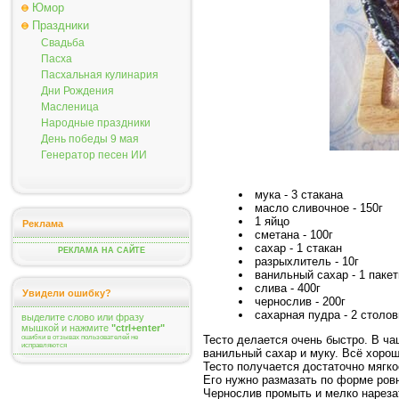
Юмор
Праздники
Свадьба
Пасха
Пасхальная кулинария
Дни Рождения
Масленица
Народные праздники
День победы 9 мая
Генератор песен ИИ
мука - 3 стакана
масло сливочное - 150г
1 яйцо
Реклама
сметана - 100г
сахар - 1 стакан
РЕКЛАМА НА САЙТЕ
разрыхлитель - 10г
ванильный сахар - 1 паке
слива - 400г
Увидели ошибку?
чернослив - 200г
сахарная пудра - 2 столо
выделите слово или фразу
мышкой и нажмите
"ctrl+enter"
Тесто делается очень быстро. В ча
ошибки в отзывах пользователей не
исправляются
ванильный сахар и муку. Всё хоро
Тесто получается достаточно мягк
Его нужно размазать по форме ров
Чернослив промыть и мелко нарезат