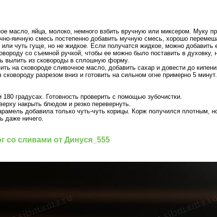
ое масло, яйца, молоко, немного взбить вручную или миксером. Муку п
чно-яичную смесь постепенно добавить мучную смесь, хорошо перемеша
 или чуть гуще, но не жидкое. Если получатся жидкое, можно добавить 
вороду со съемной ручкой, чтобы ее можно было поставить в духовку, 
ь вылить из сковороды в сплошную форму.
ть на сковороде сливочное масло, добавить сахар и довести до кипени
 сковороду разрезом вниз и готовить на сильном огне примерно 5 мину
и 180 градусах. Готовность проверить с помощью зубочистки.
сверху накрыть блюдом и резко перевернуть.
карамель добавила только чуть-чуть корицы. Корж получился плотным, 
нь даже ничего.
 со сливами от Динуся_555