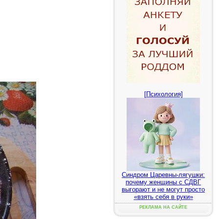
[Психология]
Синдром Царевны-лягушки:
почему женщины с СДВГ
выгорают и не могут просто
«взять себя в руки»
РЕКЛАМА НА САЙТЕ