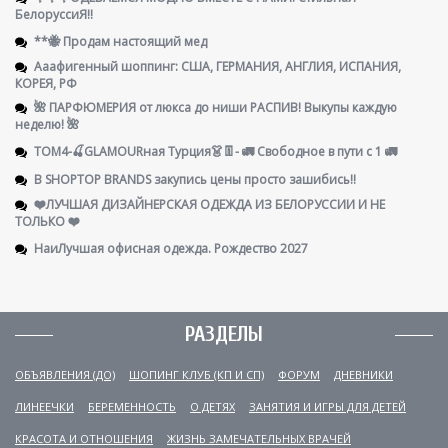
БелоруссиЯ‼
**🐝 Продам настоящий мед
Ааафигенный шоппинг: США, ГЕРМАНИЯ, АНГЛИЯ, ИСПАНИЯ,
КОРЕЯ, РФ
🌺 ПАРФЮМЕРИЯ от люкса до ниши РАСПИВ! Выкупы каждую
неделю! 🌺
ТОМ4-🍒GLAMOURная Турция👗👖- 🚛 Свободное в пути с 1 🚛
В SHOPTOP BRANDS закупись цены просто зашибись!!
❤️ЛУЧШАЯ ДИЗАЙНЕРСКАЯ ОДЕЖДА ИЗ БЕЛОРУССИИ И НЕ
ТОЛЬКО ❤️
НаиЛучшая офисная одежда. Рождество 2027
РАЗДЕЛЫ
ОБЪЯВЛЕНИЯ (ДО)
ШОПИНГ КЛУБ (КП И СП)
ФОРУМ
ДНЕВНИКИ
ЛИНЕЕЧКИ
БЕРЕМЕННОСТЬ
О ДЕТЯХ
ЗАНЯТИЯ И ИГРЫ ДЛЯ ДЕТЕЙ
КРАСОТА И ОТНОШЕНИЯ
ЖИЗНЬ ЗАМЕЧАТЕЛЬНЫХ ВРАЧЕЙ