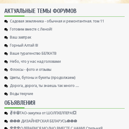
AКТУАЛЬНЫЕ ТЕМЫ ФОРУМОВ
Садовая земляника - обычная и ремонтантная. том 11
Готовим вместе с Леной!
Ваш завтрак
Горный Алтай 8!
Ваше турагенство БЕЛКАТВ
Небо, что у нас над головами
Флоксы - фото и отзывы
Цветы, бутоны и букеты (продолжаем)
Дорога, дорога, ты знаешь так много ....
Воды текучие
ОБЪЯВЛЕНИЯ
✌️🌞🤩ТАО-закупка от ШОЛПХЕЛПЕРА!💥
🪷🪷🪷 ДИЗАЙНЕРСКАЯ БЕЛАРУСЬ🪷🪷🪷
🌹🌹🌹ОДЕВАЕМСЯ МОДНО ВМЕСТЕ С НАМИ! СтильнаЯ