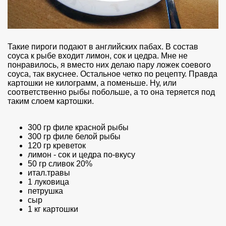
Такие пироги подают в английских пабах. В состав
соуса к рыбе входит лимон, сок и цедра. Мне не
понравилось, я вместо них делаю пару ложек соевого
соуса, так вкуснее. Остальное четко по рецепту. Правда
картошки не килограмм, а поменьше. Ну, или
соответственно рыбы побольше, а то она теряется под
таким слоем картошки.
300 гр филе красной рыбы
300 гр филе белой рыбы
120 гр креветок
лимон - сок и цедра по-вкусу
50 гр сливок 20%
итал.травы
1 луковица
петрушка
сыр
1 кг картошки