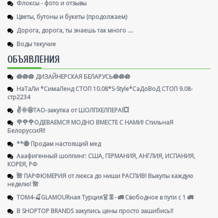
Флоксы - фото и отзывы
Цветы, бутоны и букеты (продолжаем)
Дорога, дорога, ты знаешь так много ....
Воды текучие
ОБЪЯВЛЕНИЯ
🪷🪷🪷 ДИЗАЙНЕРСКАЯ БЕЛАРУСЬ🪷🪷🪷
НаТаЛи *СимаЛенд СТОП 10.08*S-Style*СаДоВоД СТОП 9.08-
стр2234
✌️🌞🤩ТАО-закупка от ШОЛПХЕЛПЕРА!💥
🌹🌹🌹ОДЕВАЕМСЯ МОДНО ВМЕСТЕ С НАМИ! СтильнаЯ
БелоруссиЯ‼
**🐝 Продам настоящий мед
Ааафигенный шоппинг: США, ГЕРМАНИЯ, АНГЛИЯ, ИСПАНИЯ,
КОРЕЯ, РФ
🌺 ПАРФЮМЕРИЯ от люкса до ниши РАСПИВ! Выкупы каждую
неделю! 🌺
ТОМ4-🍒GLAMOURная Турция👗👖- 🚛 Свободное в пути с 1 🚛
В SHOPTOP BRANDS закупись цены просто зашибись!!