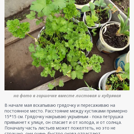
на фото в горшочке вместе листовая и кудрявая
В начале мая вскапываю грядочку и пересаживаю на
постоянное место. Расстояние между кустиками примерно
15*15 см. Грядочку накрываю укрывным - пока петрушка
привыкнет к улице, он спасает и от холода, и от солнца.
Поначалу часть листьев может пожелтеть, но это не
страшно, они очень быстро снова отрастают.