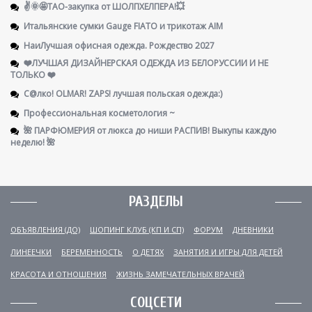
✌️🌞🤩ТАО-закупка от ШОЛПХЕЛПЕРА!💥
Итальянские сумки Gauge FIATO и трикотаж AIM
НаиЛучшая офисная одежда. Рождество 2027
❤️ЛУЧШАЯ ДИЗАЙНЕРСКАЯ ОДЕЖДА ИЗ БЕЛОРУССИИ И НЕ
ТОЛЬКО ❤️
С@лко! OLMAR! ZAPS! лучшая польская одежда:)
Профессиональная косметология ~
🌺 ПАРФЮМЕРИЯ от люкса до ниши РАСПИВ! Выкупы каждую
неделю! 🌺
РАЗДЕЛЫ
ОБЪЯВЛЕНИЯ (ДО)
ШОПИНГ КЛУБ (КП И СП)
ФОРУМ
ДНЕВНИКИ
ЛИНЕЕЧКИ
БЕРЕМЕННОСТЬ
О ДЕТЯХ
ЗАНЯТИЯ И ИГРЫ ДЛЯ ДЕТЕЙ
КРАСОТА И ОТНОШЕНИЯ
ЖИЗНЬ ЗАМЕЧАТЕЛЬНЫХ ВРАЧЕЙ
СОЦСЕТИ