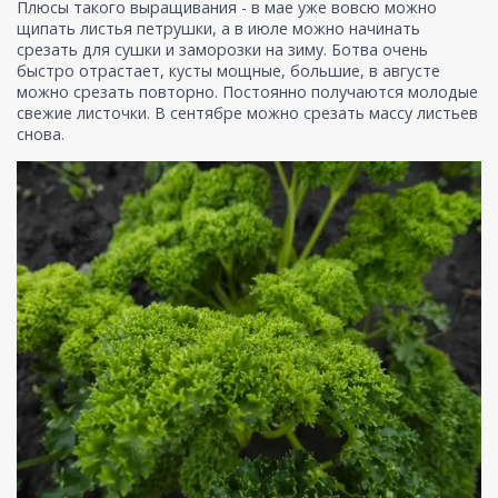
Плюсы такого выращивания - в мае уже вовсю можно
щипать листья петрушки, а в июле можно начинать
срезать для сушки и заморозки на зиму. Ботва очень
быстро отрастает, кусты мощные, большие, в августе
можно срезать повторно. Постоянно получаются молодые
свежие листочки. В сентябре можно срезать массу листьев
снова.