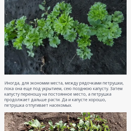
Иногда, для экономии места, между рядочками петрушки,
пока она еще под укрытием, сею позднюю капусту. Затем
капусту переношу на постоянное место, а петрушка
продолжает дальше расти. Да и капусте хорошо,
петрушка отпугивает насекомых.