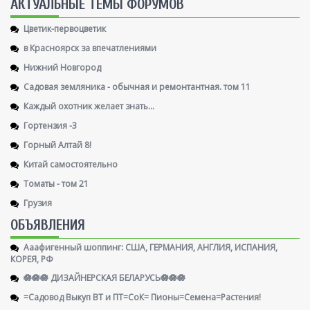
AКТУАЛЬНЫЕ ТЕМЫ ФОРУМОВ
Цветик-первоцветик
в Красноярск за впечатлениями
Нижний Новгород
Садовая земляника - обычная и ремонтантная. том 11
Каждый охотник желает знать...
Гортензия -3
Горный Алтай 8!
Китай самостоятельно
Томаты - том 21
Грузия
ОБЪЯВЛЕНИЯ
Ааафигенный шоппинг: США, ГЕРМАНИЯ, АНГЛИЯ, ИСПАНИЯ,
КОРЕЯ, РФ
🪷🪷🪷 ДИЗАЙНЕРСКАЯ БЕЛАРУСЬ🪷🪷🪷
=Садовод Выкуп ВТ и ПТ=СоК= Пионы=Семена=Растения!