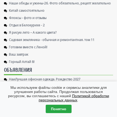
Наши обеды и ужины-26. Фото обязательно, рецепт желательно
Китай самостоятельно
Флоксы - фото и отзывы
Отдых в Белокурихе - 2
Я рисую лето – А какого цвета?
Садовая земляника - обычная и ремонтантная. том 11
Готовим вместе с Леной!
Ваш завтрак
Горный Алтай 8!
ОБЪЯВЛЕНИЯ
НаиЛучшая офисная одежда. Рождество 2027
🌹🌹🌹ОДЕВАЕМСЯ МОДНО ВМЕСТЕ С НАМИ! СтильнаЯ
Мы используем файлы cookie и сервисы аналитики для
БелоруссиЯ‼
улучшения работы сайта. Продолжая пользоваться
ресурсом, вы соглашаетесь с нашей
Политикой обработки
Дачный арсенал - всё для красоты и урожая!
персональных данных
.
Оригинальный парфюм! РАСПИВ! Элитный, нишевый, люкс Цена
опт
Понятно
НаТаЛи *СимаЛенд СТОП 10.08*S-Style*СаДоВоД СТОП 9.08-