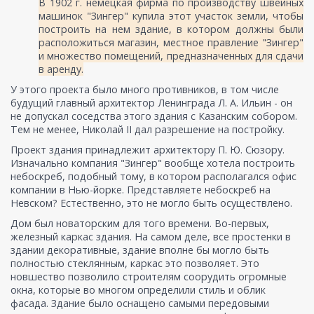
В 1902 г. немецкая фирма по производству швейных
машинок "Зингер" купила этот участок земли, чтобы
построить на нем здание, в котором должны были
расположиться магазин, местное правление "Зингер"
и множество помещений, предназначенных для сдачи
в аренду.
У этого проекта было много противников, в том числе
будущий главный архитектор Ленинграда Л. А. Ильин - он
не допускал соседства этого здания с Казанским собором.
Тем не менее, Николай II дал разрешение на постройку.
Проект здания принадлежит архитектору П. Ю. Сюзору.
Изначально компания "Зингер" вообще хотела построить
небоскреб, подобный тому, в котором располагался офис
компании в Нью-йорке. Представляете небоскреб на
Невском? Естественно, это не могло быть осуществлено.
Дом был новаторским для того времени. Во-первых,
железный каркас здания. На самом деле, все простенки в
здании декоративные, здание вполне бы могло быть
полностью стеклянным, каркас это позволяет. Это
новшество позволило строителям соорудить огромные
окна, которые во многом определили стиль и облик
фасада. Здание было оснащено самыми передовыми