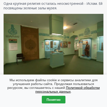
Одна крупная религия осталась неосмотренной - Ислам. Ей
посвящены зеленые залы музея.
Мы используем файлы cookie и сервисы аналитики для
улучшения работы сайта. Продолжая пользоваться
Меня удивило, что не так много залов отведено этой
ресурсом, вы соглашаетесь с нашей
Политикой обработки
крупной религии. Почему так, я не знаю.
персональных данных
.
Понятно