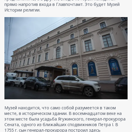
прямо напротив входа в Главпочтамт. Это будет Музей
Истории религии.
Музей находится, что само собой разумеется в таком
месте, в историческом здании. В восемнадцатом веке на
этом месте была усадьба Ягужинского, генерал-прокурора
Сената, одного из ближайших сподвижников Петра I. В
1755 г. сын генерал-прокурора построил здесь