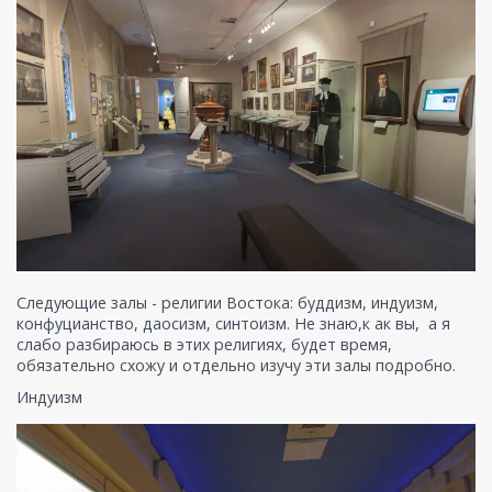
Следующие залы - р
елигии Востока: буддизм, индуизм,
конфуцианство, даосизм, синтоизм
. Не знаю,к ак вы, а я
слабо разбираюсь в этих религиях, будет время,
обязательно схожу и отдельно изучу эти залы подробно.
Индуизм