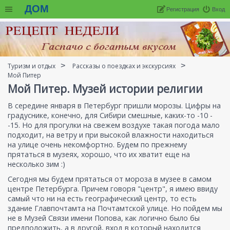
ДОМ
Регистрация
Вход
Туризм и отдых
Рассказы о поездках и экскурсиях
Мой Питер
Мой Питер. Музей истории религии
В середине января в Петербург пришли морозы. Цифры на
градуснике, конечно, для Сибири смешные, каких-то -10 -
-15. Но для прогулки на свежем воздухе такая погода мало
подходит, на ветру и при высокой влажности находиться
на улице очень некомфортно. Будем по прежнему
прятаться в музеях, хорошо, что их хватит еще на
несколько зим :)
Сегодня мы будем прятаться от мороза в музее в самом
центре Петербурга. Причем говоря "центр", я имею ввиду
самый что ни на есть географический центр, то есть
здание Главпочтамта на Почтамтской улице. Но пойдем мы
не в Музей Связи имени Попова, как логично было бы
предположить, а в другой, вход в который находится