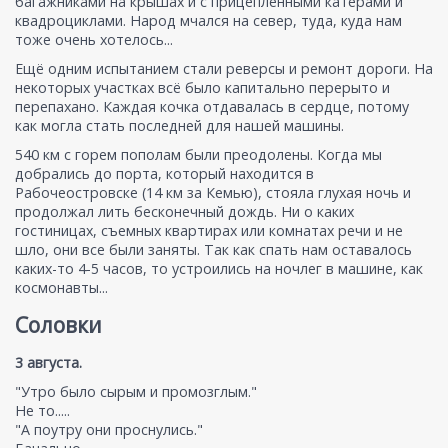
багажниками на крышах и с прицепленными катерами и
квадроциклами. Народ мчался на север, туда, куда нам
тоже очень хотелось...
Ещё одним испытанием стали реверсы и ремонт дороги. На
некоторых участках всё было капитально перерыто и
перепахано. Каждая кочка отдавалась в сердце, потому
как могла стать последней для нашей машины.
540 км с горем пополам были преодолены. Когда мы
добрались до порта, который находится в
Рабочеостровске (14 км за Кемью), стояла глухая ночь и
продолжал лить бесконечный дождь. Ни о каких
гостиницах, съемных квартирах или комнатах речи и не
шло, они все были заняты. Так как спать нам оставалось
каких-то 4-5 часов, то устроились на ночлег в машине, как
космонавты...
Соловки
3 августа.
"Утро было сырым и промозглым."
Не то.....
"А поутру они проснулись."