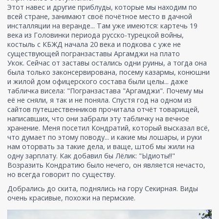
Этот навес и другие приблуды, которые мы находим по
всей стране, занимают своё почётное место в дачной
инсталляции на веранде... Там уже имеются: картечь 19
века из Головинки периода русско-турецкой войны,
костыль с КБЖД начала 20 века и подкова с уже не
существующей погранзаставы Аргамджи на плато
Укок. Сейчас от заставы остались одни руины, а тогда она
была только законсервирована, посему казармы, конюшни
и жилой дом офицерского состава были целы... даже
табличка висела: "Погранзастава "Аргамджи". Почему мы
её не сняли, я так и не поняла. Спустя год на одном из
сайтов путешественников прочитала отчёт товарищей,
написавших, что они забрали эту табличку на вечное
хранение. Меня посетил Кондратий, который высказал всё,
что думает по этому поводу... и какие мы лошары, и руки
нам оторвать за такие дела, и ваще, штоб мы жили на
одну зарплату. Как добавил бы Лёлик: "Ыдиоты!!"
Возразить Кондратию было нечего, он является нечасто,
но всегда говорит по существу.
Добрались до скита, поднялись на гору Секирная. Виды
очень красивые, похожи на пермские.