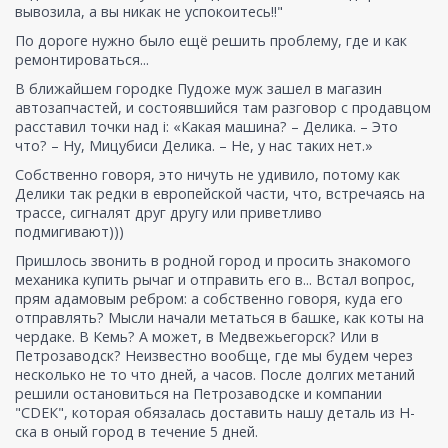
вывозила, а вы никак не успокоитесь!!"
По дороге нужно было ещё решить проблему, где и как
ремонтироваться...
В ближайшем городке Пудоже муж зашел в магазин
автозапчастей, и состоявшийся там разговор с продавцом
расставил точки над i: «Какая машина? – Делика. – Это
что? – Ну, Мицубиси Делика. – Не, у нас таких нет.»
Собственно говоря, это ничуть не удивило, потому как
Делики так редки в европейской части, что, встречаясь на
трассе, сигналят друг другу или приветливо
подмигивают)))
Пришлось звонить в родной город и просить знакомого
механика купить рычаг и отправить его в... Встал вопрос,
прям адамовым ребром: а собственно говоря, куда его
отправлять? Мысли начали метаться в башке, как коты на
чердаке. В Кемь? А может, в Медвежьегорск? Или в
Петрозаводск? Неизвестно вообще, где мы будем через
несколько не то что дней, а часов. После долгих метаний
решили остановиться на Петрозаводске и компании
"СDЕК", которая обязалась доставить нашу деталь из Н-
ска в оный город в течение 5 дней.