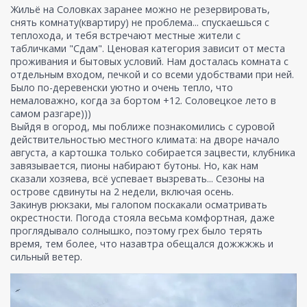
Жильё на Соловках заранее можно не резервировать,
снять комнату(квартиру) не проблема... спускаешься с
теплохода, и тебя встречают местные жители с
табличками "Сдам". Ценовая категория зависит от места
проживания и бытовых условий. Нам досталась комната с
отдельным входом, печкой и со всеми удобствами при ней.
Было по-деревенски уютно и очень тепло, что
немаловажно, когда за бортом +12. Соловецкое лето в
самом разгаре)))
Выйдя в огород, мы поближе познакомились с суровой
действительностью местного климата: на дворе начало
августа, а картошка только собирается зацвести, клубника
завязывается, пионы набирают бутоны. Но, как нам
сказали хозяева, всё успевает вызревать... Сезоны на
острове сдвинуты на 2 недели, включая осень.
Закинув рюкзаки, мы галопом поскакали осматривать
окрестности. Погода стояла весьма комфортная, даже
проглядывало солнышко, поэтому грех было терять
время, тем более, что назавтра обещался дожжжжь и
сильный ветер.