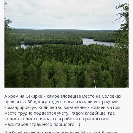
А храм на Секирке – самое зловещее место на Соловках
проклятых 30-х, когда здесь организовали «штрафную
командировку». Количество загубленных жизней в этом
месте трудно поддается учету. Рядом кладбище, где
только-только начинаются работы по раскрытию
масштабов страшного прошлого. :-(
В общей сложности мы преодолели 26 км за 6,5 часов.