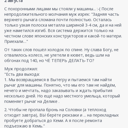
2 августа
С похоронными лицами мы стояли у машины... :-( После
непродолжительного молчания муж изрек: "Задняя часть
верхнего рычага сломана почти полностью. Осталась
только узкая полоска металла шириной 3-4 см, да и на ней
уже наметился изгиб. Вся система держится только на
честном слове японских конструкторов и какой-то матери.
Приехали…"
От таких слов пошёл холодок по спине. Ну слава Богу, не
отвалилось колесо, не улетели в кювет, ведь шли на
обгонах под 140, но ЧЁ ТЕПЕРЬ ДЕЛАТЬ-ТО?
Муж продолжил:
"Есть два выхода:
1. Мы возвращаемся в Вытегру и пытаемся там найти
рычаг для машины. Понятно, что мы его там не найдём,
нечего и мечтать, надо заказывать и ждать прибытия
несколько дней. Но ещё надо местного умельца, который
поменяет рычаг на Делике .
2. Чтобы не пропала бронь на Соловки (а теплоход
отходит завтра), ВЫ берёте рюкзаки и ... на перекладных
пробуете добраться до Кеми. А я после ремонта
подъезжаю в Кемь."