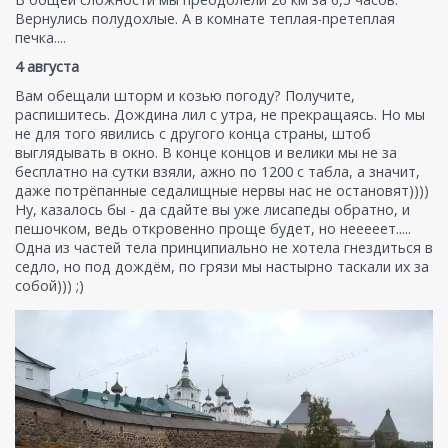
Вернулись полудохлые. А в комнате теплая-претеплая
печка....
4 августа
Вам обещали шторм и козью погоду? Получите,
распишитесь. Дождина лил с утра, не прекращаясь. Но мы
не для того явились с другого конца страны, штоб
выглядывать в окно. В конце концов и велики мы не за
бесплатно на сутки взяли, ажно по 1200 с табла, а значит,
даже потрёпанные седалищные нервы нас не остановят))))
Ну, казалось бы - да сдайте вы уже лисапеды обратно, и
пешочком, ведь откровенно проще будет, но нееееет.....
Одна из частей тела принципиально не хотела гнездиться в
седло, но под дождём, по грязи мы настырно таскали их за
собой))) ;)