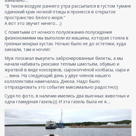
Банально....
"В тихом воздухе раннего утра рассыпался в густом тумане
одинокий крик ночной птицы и пронесся в открытое
пространство Белого моря."
А вот это звучит ничего... ;)
С помятыми от ночного полулежания-полусидения
физиономиями мы выползли из машины, которая стояла в
грязных мокрых кустах. Ночью было не до эстетики, куда
заехали, там и ночлег.
Муж поскакал выкупать забронированные билеты, а мы
начали набивать рюкзаки теплым шмотьём, обувью и
жратвой в виде консервов, сырокопчёной колбасы, сыра и
.... вина. На следующий день у двух членов нашего
коллллектива намечалась Днюха. Надо было
отпраздновать это событие максимально радостно))
Судя по фото, в наличии имелись два вьючных животных и
одна гламурная газель))) И эта газель была не я....