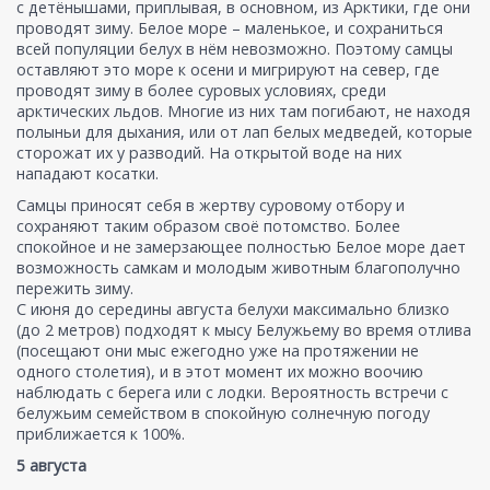
с детёнышами, приплывая, в основном, из Арктики, где они
проводят зиму. Белое море – маленькое, и сохраниться
всей популяции белух в нём невозможно. Поэтому самцы
оставляют это море к осени и мигрируют на север, где
проводят зиму в более суровых условиях, среди
арктических льдов. Многие из них там погибают, не находя
полыньи для дыхания, или от лап белых медведей, которые
сторожат их у разводий. На открытой воде на них
нападают косатки.
Самцы приносят себя в жертву суровому отбору и
сохраняют таким образом своё потомство. Более
спокойное и не замерзающее полностью Белое море дает
возможность самкам и молодым животным благополучно
пережить зиму.
С июня до середины августа белухи максимально близко
(до 2 метров) подходят к мысу Белужьему во время отлива
(посещают они мыс ежегодно уже на протяжении не
одного столетия), и в этот момент их можно воочию
наблюдать с берега или с лодки. Вероятность встречи с
белужьим семейством в спокойную солнечную погоду
приближается к 100%.
5 августа