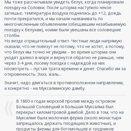
Мы тоже рассчитывали увидеть белух, когда планировали
поездку на Соловки. После шторма наступило некое
затишье, температура воздуха поднялась до +12, дождь
почти прекратился, и мы начали названивать по
многочисленным объявлениям (обещавшим незабываемую
поездку к белухам), коими были увешаны все соловецкие
столбы.
Но везде отрицательный ответ. Честные люди напрямую
сказали, что не повезут не потому, что не хотят, а потому,
что белух мы точно не увидим – во время шторма они
уходят далеко в море и вернутся обратно не раньше, чем
через 3-4 дня, посему поездка с надеждой на них
посмотреть – пустая трата времени и денег. Спасибо им за
откровенность. Эххх, жаль...
Значит, надо двигаться в противоположном направлении,
а конкретно - на Муксалминскую дамбу.
В 1860-х годах морской пролив между островом
Большой Соловецкий и Большая Муксалма был
перекрыт километровой дамбой. Дело в том, что на
Муксалме была молочная ферма (около монастыря
запрещалось держать плодящихся животных), и
продукты фермы для богомольцев и трудников