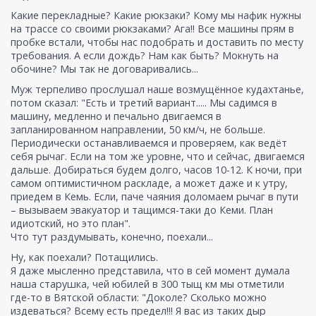
Какие перекладные? Какие рюкзаки? Кому мы нафик нужны
на трассе со своими рюкзаками? Ага!! Все машины прям в
пробке встали, чтобы нас подобрать и доставить по месту
требования. А если дождь? Нам как быть? Мокнуть на
обочине? Мы так не договаривались...
Муж терпеливо прослушал наше возмущённое кудахтанье,
потом сказал: "Есть и третий вариант..... Мы садимся в
машину, медленно и печально двигаемся в
запланированном направлении, 50 км/ч, не больше.
Периодически останавливаемся и проверяем, как ведёт
себя рычаг. Если на том же уровне, что и сейчас, двигаемся
дальше. Добираться будем долго, часов 10-12. К ночи, при
самом оптимистичном раскладе, а может даже и к утру,
приедем в Кемь. Если, паче чаяния доломаем рычаг в пути
– вызываем эвакуатор и тащимся-таки до Кеми. План
идиотский, но это план".
Что тут раздумывать, конечно, поехали...
Ну, как поехали? Потащились.
Я даже мысленно представила, что в сей момент думала
наша старушка, чей юбилей в 300 тыщ км мы отметили
где-то в Вятской области: "Доколе? Сколько можно
издеваться? Всему есть предел!!! Я вас из таких дыр