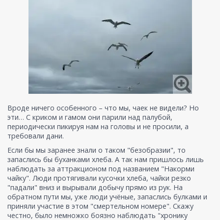
Вроде ничего особенного – что мы, чаек не видели? Но
эти… С криком и гамом они парили над палубой,
периодически пикируя нам на головы и не просили, а
требовали дани.
Если бы мы заранее знали о таком "безобразии", то
запаслись бы буханками хлеба. А так нам пришлось лишь
наблюдать за аттракционом под названием "Накорми
чайку". Люди протягивали кусочки хлеба, чайки резко
"падали" вниз и вырывали добычу прямо из рук. На
обратном пути мы, уже люди учёные, запаслись булками и
приняли участие в этом "смертельном номере". Скажу
честно, было немножко боязно наблюдать "хронику