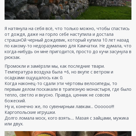
Я натянула на себя всё, что только можно, чтобы спастись
от дождя, даже на горло себе наступила и достала
страшнОй черный дождевик, который купила 10 лет назад
по какому-то недоразумению для Камчатки. Не думала, что
когда-нибудь он мне пригодится, просто до кучи засунула в
рюкзак.
Промокли и замёрзли мы, как последние твари.
Температура воздуха была +6, но вкупе с ветром и
осадками ощущалось как 0.
Когда наконец-то сдали эти чёртовы велосипеды, то
первым делом поскакали в трапезную монастыря, где было
тепло, светло и вкусно. Правда, ценник не совсем
божеский.
Ну и, конечно же, по сувенирным лавкам... Оооооо!!!
Каргопольские игрушки.
Долго ломала моск, кого взять.... Мазая с зайцами, мужика
или двух.