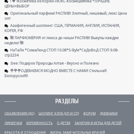
! 🧡 !Косметика из Кореи-ЛЮКС-Космецевтика *ЛУЧШИЕ
ЦЕНЫ+ВЫБОР
Оригинальный парфюм! РАСПИВ! Элитный, нишевый, люкс Цена
опт
Ааафигенный шоппинг: США, ГЕРМАНИЯ, АНГЛИЯ, ИСПАНИЯ,
КОРЕЯ, РФ
🌺 ПАРФЮМЕРИЯ от люкса до ниши РАСПИВ! Выкупы каждую
неделю! 🌺
НаТаЛи *СимаЛенд СТОП 10.08*S-Style*СаДоВоД СТОП 9.08-
стр2234
:bee: Подарок Природы Алтая - Вкусно и Полезно
🌹🌹🌹ОДЕВАЕМСЯ МОДНО ВМЕСТЕ С НАМИ! СтильнаЯ
БелоруссиЯ‼
РАЗДЕЛЫ
ОБЪЯВЛЕНИЯ (ДО)
ШОПИНГ КЛУБ (КП И СП)
ФОРУМ
ДНЕВНИКИ
ЛИНЕЕЧКИ
БЕРЕМЕННОСТЬ
О ДЕТЯХ
ЗАНЯТИЯ И ИГРЫ ДЛЯ ДЕТЕЙ
КРАСОТА И ОТНОШЕНИЯ
ЖИЗНЬ ЗАМЕЧАТЕЛЬНЫХ ВРАЧЕЙ