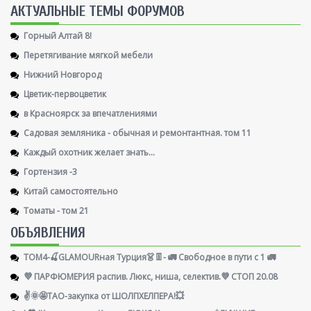
AКТУАЛЬНЫЕ ТЕМЫ ФОРУМОВ
Горный Алтай 8!
Перетягивание мягкой мебели
Нижний Новгород
Цветик-первоцветик
в Красноярск за впечатлениями
Садовая земляника - обычная и ремонтантная. том 11
Каждый охотник желает знать...
Гортензия -3
Китай самостоятельно
Томаты - том 21
ОБЪЯВЛЕНИЯ
ТОМ4-🍒GLAMOURная Турция👗👖- 🚛 Свободное в пути с 1 🚛
💜 ПАРФЮМЕРИЯ распив. Люкс, ниша, селектив.💜 СТОП 20.08
✌️🌞🤩ТАО-закупка от ШОЛПХЕЛПЕРА!💥