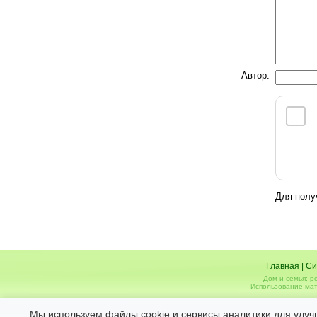
Автор:
Для полу
Главная
|
Си
Дом и семья: р
Использование мат
Администрация не несет ответственности за 
Мы используем файлы cookie и сервисы аналитики для улуч