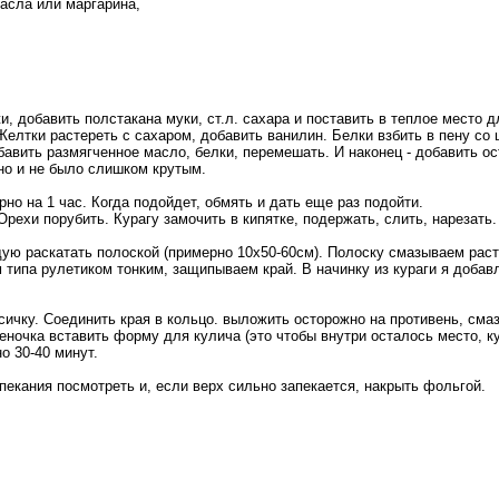
асла или маргарина,
, добавить полстакана муки, ст.л. сахара и поставить в теплое место дл
Желтки растереть с сахаром, добавить ванилин. Белки взбить в пену со
вить размягченное масло, белки, перемешать. И наконец - добавить ос
 но и не было слишком крутым.
но на 1 час. Когда подойдет, обмять и дать еще раз подойти.
Орехи порубить. Курагу замочить в кипятке, подержать, слить, нарезать.
ждую раскатать полоской (примерно 10х50-60см). Полоску смазываем ра
типа рулетиком тонким, защипываем край. В начинку из кураги я добавл
осичку. Соединить края в кольцо. выложить осторожно на противень, с
еночка вставить форму для кулича (это чтобы внутри осталось место, к
о 30-40 минут.
пекания посмотреть и, если верх сильно запекается, накрыть фольгой.