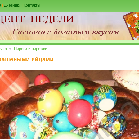
а
|
Дневники
|
Контакты
чка
»
Пироги и пирожки
крашеными яйцами