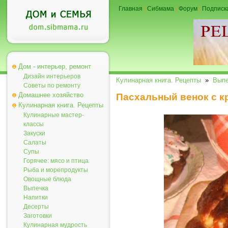
Главная
|
Сибмама
|
Форум
|
Подписк
Дом - интерьер, ремонт
Дизайн интерьеров
Кулинарная книга. Рецепты
»
Выпе
Советы по ремонту
Домашнее хозяйство
Пасхальный венок с 
Кулинарная книга. Рецепты
Кулинарные мастер-
классы
Закуски
Салаты
Супы
Горячее: мясо и птица
Рыба и морепродукты
Овощные блюда
Выпечка
Напитки
Десерты
Заготовки
Кулинарная мудрость