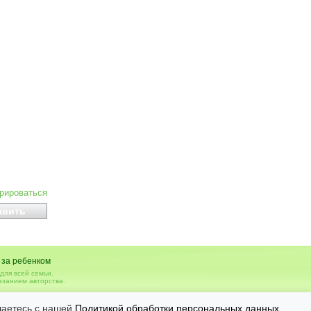
ирироваться
 за ребенком
для всей семьи.
азанием авторства.
вья, необходимо консультироваться с врачом.
шаетесь с нашей
Политикой обработки персональных данных
.