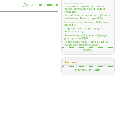
Растения для
Другие статьи автора
тени,солнца,полутени. (Дачный
базар. Товары для дачи, сада и
огорода)
Английский на английском! (Помощь
в обучении. Репетиторы (ДО))
Мужские кроссовки Asics (Обувь для
взрослых (ДО))
Lego (Детские товары (ДО) в
Новосибирске)
Зимний мужской пуховик (Одежда
для взрослых (ДО))
Новая обувь (italy). Размер 36.5-37
(Обувь для взрослых (ДО))
ФОРУМ
Реклама
РЕКЛАМА НА САЙТЕ