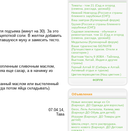
Томаты - том 21 (Сад и огород
(семена, рассада, урожай))
Нижний Новгород (Россия и страны
ближнего зарубежья (СНГ))
Ваш завтрак (Кулинарный форум)
Грузия (Россия и страны ближнего
зарубежья (СНГ))
я подъема (минут на 30). За это
Садовая земляника - обычная и
ремонтантная. том 11 (Сад и огород
 щепоткой соли. В желтки добавить
(семена, рассада, урожай))
тавшуюся муку и замесить тесто.
Медальоны (Кулинарный форум)
Ваше турагенство БЕЛКАТВ
(Путешествия и туризм. Отели и
санатории.)
Вьетнам Часть 9 (ЮВА - Тайланд,
Вьетнам, Китай, Индия и другие
страны)
стопленным сливочным маслом,
Горный Алтай 8! (Сибирь и Алтай.
яа еще сахар, а в начинку из
Активный отдых и туризм)
Цветик-первоцветик (Наш цветник )
ФОРУМ
мазанный маслом или выстеленный
уда потом яйца складывать).
Объявления
Новые женские вещи из Сп
(Барнаул. ДО Одежда для взрослых)
07.04.14,
Geox, Лель Антилопа, Капика,экко
(Барнаул ДО Обувь для детей)
Тава
Игрушки (Барнаул. ДО Товары для
детей)
Школа,спорт, лето распродажа,
много нового (Барнаул. ДО Детская
одежда )