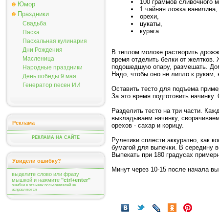
100 граммов сливочного м
Юмор
1 чайная ложка ванилина,
Праздники
орехи,
цукаты,
Свадьба
курага.
Пасха
Пасхальная кулинария
Дни Рождения
В теплом молоке растворить дрожжи
Масленица
время отделить белки от желтков. 
подошедшую опару, размешать. Доба
Народные праздники
Надо, чтобы оно не липло к рукам,
День победы 9 мая
Генератор песен ИИ
Оставить тесто для подъема пример
За это время подготовить начинку. 
Разделить тесто на три части. Ка
выкладываем начинку, сворачиваем 
Реклама
орехов - сахар и корицу.
РЕКЛАМА НА САЙТЕ
Рулетики сплести аккуратно, как к
бумагой для выпечки. В середину в
Выпекать при 180 градусах примерн
Увидели ошибку?
Минут через 10-15 после начала вы
выделите слово или фразу
мышкой и нажмите
"ctrl+enter"
ошибки в отзывах пользователей не
исправляются