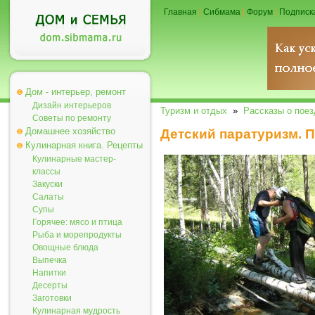
Главная
|
Сибмама
|
Форум
|
Подписк
Дом - интерьер, ремонт
Дизайн интерьеров
Туризм и отдых
»
Рассказы о поез
Советы по ремонту
Домашнее хозяйство
Детский паратуризм. 
Кулинарная книга. Рецепты
Кулинарные мастер-
классы
Закуски
Салаты
Супы
Горячее: мясо и птица
Рыба и морепродукты
Овощные блюда
Выпечка
Напитки
Десерты
Заготовки
Кулинарная мудрость