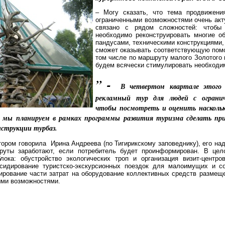
– Могу сказать, что тема продвижени
ограниченными возможностями очень акту
связано с рядом сложностей: чтобы 
необходимо реконструировать многие о
пандусами, техническими конструкциями
сможет оказывать соответствующую помо
том числе по маршруту малого Золотого 
будем всячески стимулировать необходи
” -
В четвертом квартале этого 
рекламный тур для людей с ограни
чтобы посмотреть и оценить насколь
од мы планируем в рамках программы развития туризма сделать 
нструкции турбаз.
отором говорила Ирина Андреева (по Тигирикскому заповеднику), его на
шруты заработают, если потребитель будет проинформирован. В це
лока: обустройство экологических троп и организация визит-центр
убсидирование туристско-экскурсионных поездок для малоимущих и с
дирование части затрат на оборудование коллективных средств размещ
ыми возможностями.