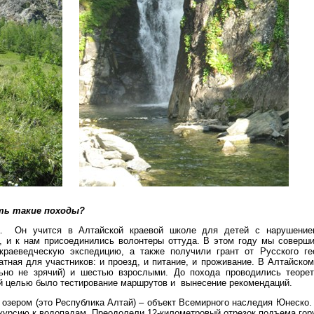
ть такие походы?
а. Он учится в Алтайской краевой школе для детей с нарушением
, и к нам присоединились волонтеры оттуда. В этом году мы соверши
краеведческую экспедицию, а также получили грант от Русского гео
тная для участников: и проезд, и питание, и проживание. В Алтайско
ьно не зрячий) и шестью взрослыми. До похода проводились теорет
шей целью было тестирование маршрутов и вынесение рекомендаций.
м озером (это Республика Алтай) – объект Всемирного наследия Юнеско.
урсию к водопадам. Преодолели 12-километровый отрезок подъема гор