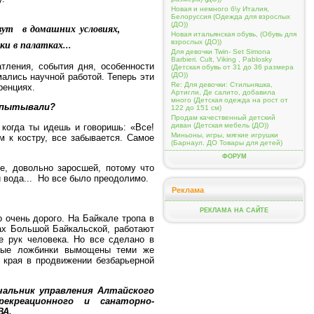
Новая и немного б\у Италия,
Белоруссия (Одежда для взрослых
(ДО))
вут в домашних условиях,
Новая итальянская обувь, (Обувь для
ки в палатках...
взрослых (ДО))
Для девочки Twin- Set Simona
Barbieri. Cult, Viking , Pablosky
тления, события дня, особенности
(Детская обувь от 31 до 36 размера
(ДО))
мались научной работой. Теперь эти
Re: Для девочки: Стильняшка,
ренциях.
Артигли, Де салито, добавила
много (Детская одежда на рост от
испытывали?
122 до 151 см)
Продам качественный детский
диван (Детская мебель (ДО))
 когда ты идешь и говоришь: «Все!
Миньоны, игры, мягкие игрушки
 к костру, все забывается. Самое
(Барнаул. ДО Товары для детей)
ФОРУМ
е, довольно заросшей, потому что
и вода... Но все было преодолимо.
Реклама
РЕКЛАМА НА САЙТЕ
о очень дорого. На Байкале тропа в
ах Большой Байкальской, работают
ие рук человека. Но все сделано в
имые ложбинки вымощены теми же
 края в продвижении безбарьерной
чальник управления Алтайского
екреационного и санаторно-
ВА.