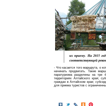
их приему. На 2015 г
соответствующей реко
- Что касается того маршрута, о к
начинать продвигать. Такие мар
паратуризма разделены на три б
территориях Алтайского края; с
граждан в Алтайском крае; субси
для приема туристов с ограниченн