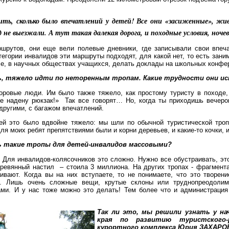
ть, сколько было впечатлений у детей! Все они «засиженные», жи
 не выезжали. А тут такая далекая дорога, и походные условия, ночев
шрутов, они еще вели полевые дневники, где записывали свои впеча
тегории инвалидов эти маршруты подходят, для какой нет, то есть зани
ле, в научных обществах учащихся, делать доклады на школьных конфе
ь, тяжело идти по неторенным тропам. Какие трудности они 
доровые люди. Им было также тяжело, как простому туристу в походе,
не надену рюкзак!» Так все говорят… Но, когда ты приходишь вечером
другими, с багажом впечатлений.
ей это было вдвойне тяжело: мы шли по обычной туристической троп
ля моих ребят препятствиями были и корни деревьев, и какие-то кочки, 
ь такие тропы для детей-инвалидов массовыми?
. Для инвалидов-колясочников это сложно. Нужно все обустраивать, эт
деревянный настил – стоила 3 миллиона. На других тропах - фрагмент
ивают. Когда вы на них вступаете, то не понимаете, что это творен
й. Лишь очень сложные вещи, крутые склоны или труднопреодол
ми. И у нас тоже можно это делать! Тем более что и администрация
Так ли это, мы решили узнать у на
края по развитию туристского-р
курортного комплекса Юрия ЗАХАРО