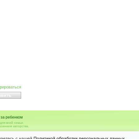
ирироваться
 за ребенком
для всей семьи.
азанием авторства.
вья, необходимо консультироваться с врачом.
шаетесь с нашей
Политикой обработки персональных данных
.