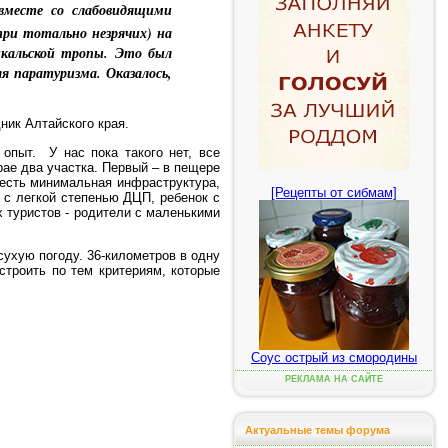
вместе со слабовидящими
ри тотально незрячих) на
йкальской тропы. Это был
 паратуризма. Оказалось,
ник Алтайского края.
опыт. У нас пока такого нет, все
ае два участка. Первый – в пещере
е есть минимальная инфраструктура,
[Рецепты от сибмам]
 с легкой степенью ДЦП, ребенок с
 туристов - родители с маленькими
сухую погоду. 36-километров в одну
строить по тем критериям, которые
Соус острый из смородины
РЕКЛАМА НА САЙТЕ
Актуальные темы форума