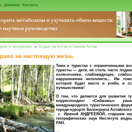
а
|
Дневники
|
Контакты
дках и экскурсиях
»
Отдых на Алтае и Горном Алтае
Право на настоящую жизнь
Тема о туристах с ограниченными во
туристы — дети, не столь часто подн
колясочники, слабовидящие, слабо
нарушениями интеллекта... Им тож
которой будет место и учебе, и о
путешествиям!
О том, что делается для развития т
корреспондент «Сибмамы» уз
международного туристического форум
городе-курорте Белокуриха Алтайского
с Ириной АНДРЕЕВОЙ, старшим нау
географических наук Института водн
РАН.