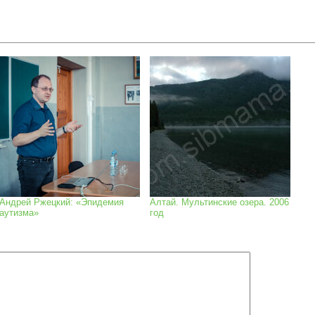
Андрей Ржецкий: «Эпидемия
Алтай. Мультинские озера. 2006
аутизма»
год