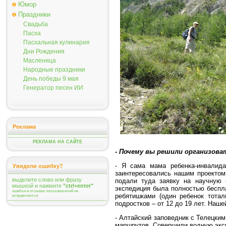
Юмор
Праздники
Свадьба
Пасха
Пасхальная кулинария
Дни Рождения
Масленица
Народные праздники
День победы 9 мая
Генератор песен ИИ
Реклама
РЕКЛАМА НА САЙТЕ
- Почему вы решили организова
- Я сама мама ребенка-инвалид
Увидели ошибку?
заинтересовались нашим проектом
выделите слово или фразу
подали туда заявку на научную 
мышкой и нажмите
"ctrl+enter"
экспедиция была полностью беспла
ошибки в отзывах пользователей не
ребятишками (один ребенок тотал
исправляются
подростков – от 12 до 19 лет. На
- Алтайский заповедник с Телецки
маршрутов. Совершили водную экск