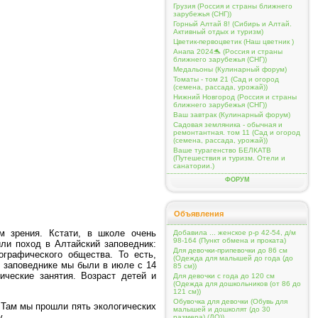
Грузия (Россия и страны ближнего
зарубежья (СНГ))
Горный Алтай 8! (Сибирь и Алтай.
Активный отдых и туризм)
Цветик-первоцветик (Наш цветник )
Анапа 2024🐬 (Россия и страны
ближнего зарубежья (СНГ))
Медальоны (Кулинарный форум)
Томаты - том 21 (Сад и огород
(семена, рассада, урожай))
Нижний Новгород (Россия и страны
ближнего зарубежья (СНГ))
Ваш завтрак (Кулинарный форум)
Садовая земляника - обычная и
ремонтантная. том 11 (Сад и огород
(семена, рассада, урожай))
Ваше турагенство БЕЛКАТВ
(Путешествия и туризм. Отели и
санатории.)
ФОРУМ
Объявления
 зрения. Кстати, в школе очень
Добавила ... женское р-р 42-54, д/м
98-164 (Пункт обмена и проката)
ли поход в Алтайский заповедник:
Для девочки-припевочки до 86 см
графического общества. То есть,
(Одежда для малышей до года (до
м заповеднике мы были в июле с 14
85 см))
ические занятия. Возраст детей и
Для девочки с года до 120 см
(Одежда для дошкольников (от 86 до
121 см))
Обувочка для девочки (Обувь для
 Там мы прошли пять экологических
малышей и дошколят (до 30
у.
размера) (ДО))