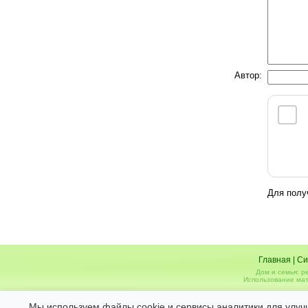
Автор:
Для полу
Главная
|
Си
Дом и семья: р
Использование мат
Администрация не несет ответственности за 
Мы используем файлы cookie и сервисы аналитики для улуч