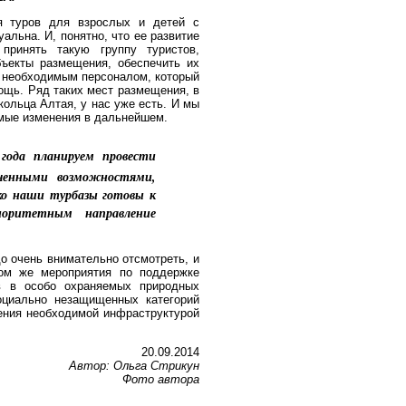
я туров для взрослых и детей с
альна. И, понятно, что ее развитие
принять такую группу туристов,
бъекты размещения, обеспечить их
, необходимым персоналом, который
щь. Ряд таких мест размещения, в
кольца Алтая, у нас уже есть. И мы
мые изменения в дальнейшем.
года планируем провести
ченными возможностями,
ко наши турбазы готовы к
приоритетным направление
до очень внимательно отсмотреть, и
лом же мероприятия по поддержке
ов в особо охраняемых природных
оциально незащищенных категорий
ения необходимой инфраструктурой
20.09.2014
Автор: Ольга Стрикун
Фото автора