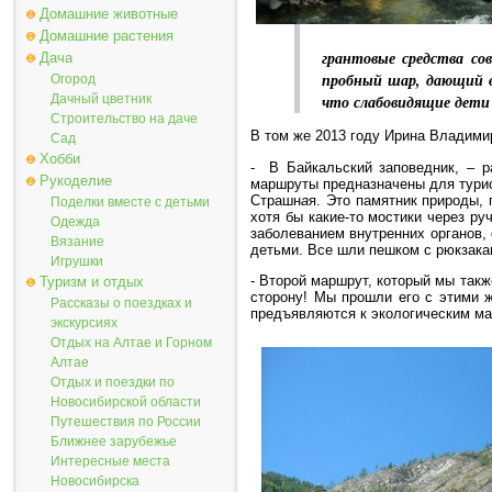
Домашние животные
Домашние растения
грантовые средства со
Дача
пробный шар, дающий в
Огород
что слабовидящие дети
Дачный цветник
Строительство на даче
В том же 2013 году Ирина Владими
Сад
Хобби
- В Байкальский заповедник, – р
Рукоделие
маршруты предназначены для турис
Страшн
а
я. Это памятник природы, 
Поделки вместе с детьми
хотя бы какие-то мостики через р
Одежда
заболеванием внутренних органов,
Вязание
детьми. Все шли пешком с рюкзака
Игрушки
- Второй маршрут, который мы такж
Туризм и отдых
сторону! Мы прошли его с этими ж
Рассказы о поездках и
предъявляются к экологическим м
экскурсиях
Отдых на Алтае и Горном
Алтае
Отдых и поездки по
Новосибирской области
Путешествия по России
Ближнее зарубежье
Интересные места
Новосибирска