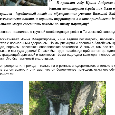
”
В прошлом году Ирина Андреева 
детьми-волонтерами (среди них были т
вершила двухдневный поход на обустроенном участке Большой Ба
озможность понять и оценить территорию в плане пригодности для
 вполне могут совершать походы по этому маршруту!
ровна отправилась с группой слабовидящих ребят в Тигирекский заповед
ассказывает Ирина Владимировна, - мы ездили посмотреть, перенять 
тов с нормальным здоровьем. Но мы рискнули и прошли в Алтайском кр
где, впрочем, работают новосибирские археологи. А значит, там все ж
учьи... и мы туда дошли! С нами был один слабовидящий волонтер, один
 страдающий аритмией и варикозом. Была еще одна категория непростых
ми. Это был активный вид отдыха.
е преодолели, проходят только на огромных внедорожниках и только в 
е волонтерами, и считаем, что он более-менее пригоден, если его обу
аршрутам.