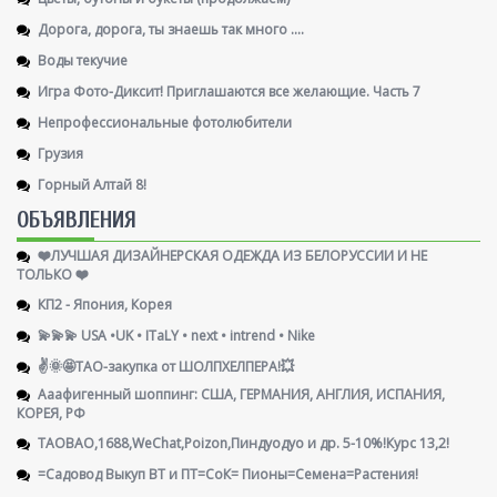
Дорога, дорога, ты знаешь так много ....
Воды текучие
Игра Фото-Диксит! Приглашаются все желающие. Часть 7
Непрофессиональные фотолюбители
Грузия
Горный Алтай 8!
ОБЪЯВЛЕНИЯ
❤️ЛУЧШАЯ ДИЗАЙНЕРСКАЯ ОДЕЖДА ИЗ БЕЛОРУССИИ И НЕ
ТОЛЬКО ❤️
КП2 - Япония, Корея
💫💫💫 USA •UK • ITaLY • next • intrend • Nike
✌️🌞🤩ТАО-закупка от ШОЛПХЕЛПЕРА!💥
Ааафигенный шоппинг: США, ГЕРМАНИЯ, АНГЛИЯ, ИСПАНИЯ,
КОРЕЯ, РФ
TAOBAO,1688,WeChat,Poizon,Пиндуодуо и др. 5-10%!Курс 13,2!
=Садовод Выкуп ВТ и ПТ=СоК= Пионы=Семена=Растения!