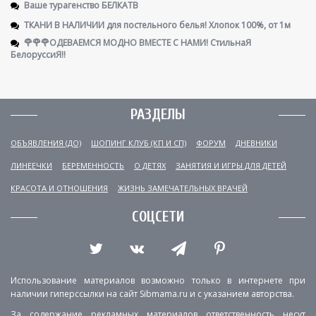
Ваше турагенство БЕЛКАТВ
ТКАНИ В НАЛИЧИИ для постельного белья! Хлопок 100%, от 1м
🌹🌹🌹ОДЕВАЕМСЯ МОДНО ВМЕСТЕ С НАМИ! СтильнаЯ
БелоруссиЯ‼
РАЗДЕЛЫ
ОБЪЯВЛЕНИЯ (ДО)
ШОПИНГ КЛУБ (КП И СП)
ФОРУМ
ДНЕВНИКИ
ЛИНЕЕЧКИ
БЕРЕМЕННОСТЬ
О ДЕТЯХ
ЗАНЯТИЯ И ИГРЫ ДЛЯ ДЕТЕЙ
КРАСОТА И ОТНОШЕНИЯ
ЖИЗНЬ ЗАМЕЧАТЕЛЬНЫХ ВРАЧЕЙ
СОЦСЕТИ
Использование материалов возможно только в интернете при
наличии гиперссылки на сайт Sibmama.ru и с указанием авторства.
За содержание рекламных материалов ответственность несут