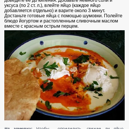
доведите ее до кипения. Добавьте немного соли и
уксуса (по 2 ст. л.), влейте яйцо (каждое яйцо
добавляется отдельно) и варите около 3 минут.
Достаньте готовые яйца с помощью шумовки. Полейте
блюдо йогуртом и растопленным сливочным маслом
вместе с красным острым перцем.
На заметку:
Чтобы определить, свежее ли яйцо,