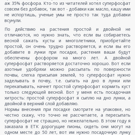
аж 35% фосфора. Кто-то из читателей хотел суперфосфат
совсем без добавок, так вот - добавки как масло, кашу ими
не испортишь, ученые умы не просто так туда добавки
всунули.
По действию на растения простой и двойной не
отличаются, но нужно знать, что если вы собираетесь
весной сажать кусты и многолетники, приобретайте
простой, он очень трудно растворяется, и если вы его
добавите в лунки при посадке, растения ваши будут
обеспечены фосфором на много лет. А двойной
суперфосфат растворяется достаточно хорошо. Вот если
азотные удобряхи можно рассыпать по поверхности
почвы, слегка присыпая землей, то суперфосфат нужно
заделывать в почву, т.е. сыпать на дно в лунки или
перекапывать, начнет простой суперфосфат кормить куст
только следующей весной. Вот у меня есть посадочная
хитрость: простой суперфосфат я сыплю на дно лунки, а
двойной в верхний слой добавляю.
Нормы внесения при посадке смотрите на упаковке, но
честно скажу, что точно не рассчитаете, а пересыпать
суперфосфат не страшно, но нежелательно. В этом году я
заказала в ЕТК дорогущие пионы, сидеть они могут на
одном месте до 50 лет, вот им нужно посадочную лунку