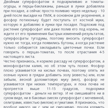
Двойным суперфосфатом я подкармливаю и томаты-
огурцы, и перцы-баклажаны, раньше в лунки добавляла
при посадке, а сейчас просто поливаю через недельку - 10
дней после высадки на ПМЖ, в основном для укоренения, а
фосфор потихоньку будет поступать от костной муки,
которую я добавляю в лунки при посадке. Подложив под
растение суперфосфат или даже полив его под корень, не
ждите от его применения быстрых изменений-результатов,
суперфосфаты тугодумы, поэтому вносить суперфосфат
нужно не тогда, когда появились бутоны, а когда растение
только собирается закладывать цветочные почки. Если
говорить о перцах-томатах, то после отрастания 4-5
настоящего листа.
Честно признаюсь, я кормлю рассаду не суперфосфатом, а
монофосфатом калия, но об этом чуть позже. Фосфор
плохо усваивается на кислых почвах, поэтому опять же
осенью нужно в грядки добавить золу (известь) или, если
забыли, весной доломитовую муку (мел), фосфор не
усваивается при низких температурах, и пока почва не
прогреется выше 11-15 градусов, подкормки
суперфосфатом - деньги на ветер. И не смешивайте ни в
сухом виде, ни в баковых смесях суперфосфат с мочевиной,
селитрами, известью (мелом) и гуматами. Я признаюсь, что
вообще никого ни с чем не смешиваю, пошла кормить