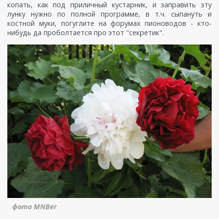
копать, как под приличный кустарник, и заправить эту
лунку нужно по полной программе, в т.ч. сыпануть и
костной муки, погуглите на форумах пионоводов - кто-
нибудь да проболтается про этот "секретик".
фото MNBer