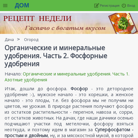
ДОМ
Регистрация
Вход
Дача
Огород
Органические и минеральные
удобрения. Часть 2. Фосфорные
удобрения
Начало:
Органические и минеральные удобрения. Часть 1.
Азотные удобрения
Итак, дошли до фосфора.
Фосфор
- это детородное
удобрение :-), мужское начало - это корешки, а женское
начало - это плоды, т.е. без фосфора мы не получим ни
цветов, ни урожая. В природе растения получают фосфор
из остатков растительности - перегноя, навоза и, сорри,
от остатков животных. На дачах, где наши дачники осенью
подчищают участки под метелочки, фосфору взяться
неоткуда, и поэтому идем в магазин за
Суперфосфатом -
простым и двойным
, ну, и за мясокостной мукой, в которой