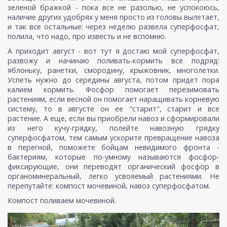
зеленой бражкой - пока все не разолью, не успокоюсь,
наличие других удобрях у меня просто из головы вылетает,
и так все остальные: через неделю развела суперфосфат,
полила, что надо, про известь и не вспомню.
А приходит август - вот тут я достаю мой суперфосфат,
развожу и начинаю поливать-кормить все подряд:
яблоньку, ранетки, смородину, крыжовник, многолетки.
Успеть нужно до середины августа, потом придет пора
калием кормить. Фосфор помогает перезимовать
растениям, если весной он помогает наращивать корневую
систему, то в августе он ее "старит", старит и все
растение. А еще, если вы приобрели навоз и сформировали
из него кучу-грядку, полейте навозную грядку
суперфосфатом, тем самым ускорите превращение навоза
в перегной, поможете бойцам невидимого фронта -
бактериям, которые по-умному называются фосфор-
фиксирующие, они переводят органический фосфор в
органоминеральный, легко усвояемый растениями. Не
перепутайте: компост мочевиной, навоз суперфосфатом.
Компост поливаем мочевиной.