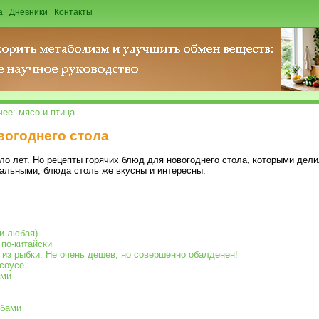
а
|
Дневники
|
Контакты
чее: мясо и птица
вогоднего стола
 лет. Но рецепты горячих блюд для новогоднего стола, которыми дел
уальными, блюда столь же вкусны и интересны.
ки любая)
по-китайски
из рыбки. Не очень дешев, но совершенно обалденен!
 соусе
ами
ибами
и