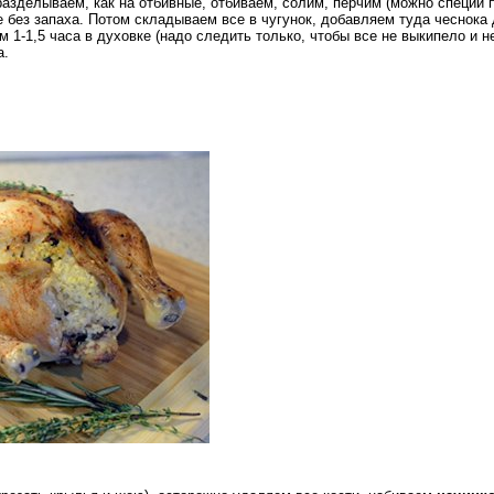
разделываем, как на отбивные, отбиваем, солим, перчим (можно специи п
без запаха. Потом складываем все в чугунок, добавляем туда чеснока д
 1-1,5 часа в духовке (надо следить только, чтобы все не выкипело и н
а.