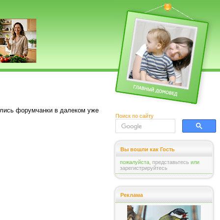
ились форумчанки в далеком уже
Поиск по сайту
Вы вошли как Гость
пожалуйста,
представьтесь
или
зарегистрируйтесь
Реклама