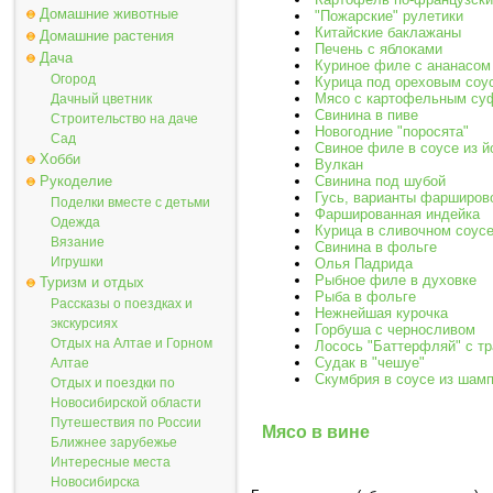
Домашние животные
"Пожарские" рулетики
Китайские баклажаны
Домашние растения
Печень с яблоками
Дача
Куриное филе с ананасом
Огород
Курица под ореховым соу
Мясо с картофельным су
Дачный цветник
Свинина в пиве
Строительство на даче
Новогодние "поросята"
Сад
Свиное филе в соусе из й
Хобби
Вулкан
Рукоделие
Свинина под шубой
Гусь, варианты фарширов
Поделки вместе с детьми
Фаршированная индейка
Одежда
Курица в сливочном соус
Вязание
Свинина в фольге
Игрушки
Олья Падрида
Рыбное филе в духовке
Туризм и отдых
Рыба в фольге
Рассказы о поездках и
Нежнейшая курочка
экскурсиях
Горбуша с черносливом
Отдых на Алтае и Горном
Лосось "Баттерфляй" с т
Судак в "чешуе"
Алтае
Скумбрия в соусе из шам
Отдых и поездки по
Новосибирской области
Путешествия по России
Мясо в вине
Ближнее зарубежье
Интересные места
Новосибирска