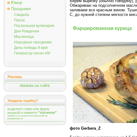
Берем вырезку (обычно говядину), 
Юмор
Обжариваю на подсолнечном масле 
Праздники
заливаем все красным вином. Тушим
С, до нужной степени мягкости мяс
Свадьба
Пасха
Пасхальная кулинария
Фаршированная курица
Дни Рождения
Масленица
Народные праздники
День победы 9 мая
Генератор песен ИИ
Реклама
РЕКЛАМА НА САЙТЕ
Увидели ошибку?
выделите слово или фразу
мышкой и нажмите
"ctrl+enter"
ошибки в отзывах пользователей не
исправляются
фото Gerbera_Z