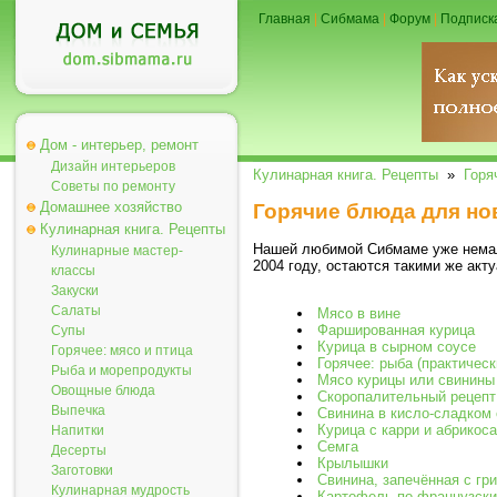
Главная
|
Сибмама
|
Форум
|
Подписк
Дом - интерьер, ремонт
Дизайн интерьеров
Кулинарная книга. Рецепты
»
Горя
Советы по ремонту
Домашнее хозяйство
Горячие блюда для но
Кулинарная книга. Рецепты
Нашей любимой Сибмаме уже немало
Кулинарные мастер-
2004 году, остаются такими же акт
классы
Закуски
Салаты
Мясо в вине
Фаршированная курица
Супы
Курица в сырном соусе
Горячее: мясо и птица
Горячее: рыба (практичес
Рыба и морепродукты
Мясо курицы или свинины 
Овощные блюда
Скоропалительный рецепт 
Выпечка
Свинина в кисло-сладком
Курица с карри и абрикос
Напитки
Семга
Десерты
Крылышки
Заготовки
Свинина, запечённая с гр
Кулинарная мудрость
Картофель по-французск