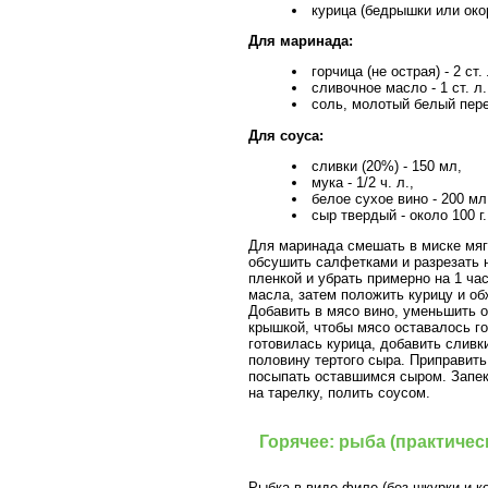
курица (бедрышки или окор
Для маринада:
горчица (не острая) - 2 ст. 
сливочное масло - 1 ст. л.
соль, молотый белый перец
Для соуса:
сливки (20%) - 150 мл,
мука - 1/2 ч. л.,
белое сухое вино - 200 мл
сыр твердый - около 100 г.
Для маринада смешать в миске мягк
обсушить салфетками и разрезать 
пленкой и убрать примерно на 1 ча
масла, затем положить курицу и об
Добавить в мясо вино, уменьшить о
крышкой, чтобы мясо оставалось го
готовилась курица, добавить сливк
половину тертого сыра. Приправит
посыпать оставшимся сыром. Запека
на тарелку, полить соусом.
Горячее: рыба (практиче
Рыбка в виде филе (без шкурки и ко