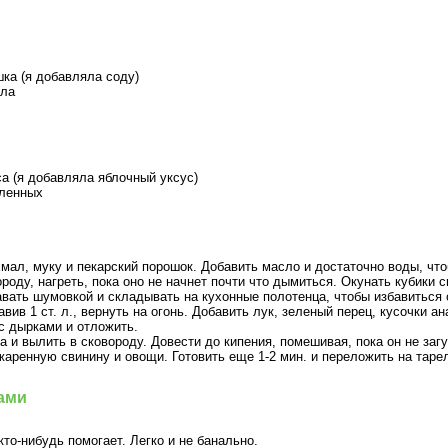
ошка (я добавляла соду)
сла
са (я добавляла яблочный уксус)
вленных
мал, муку и пекарский порошок. Добавить масло и достаточно воды, что
оду, нагреть, пока оно не начнет почти что дымиться. Окунать кубики с
авать шумовкой и складывать на кухонные полотенца, чтобы избавиться 
вив 1 ст. л., вернуть на огонь. Добавить лук, зеленый перец, кусочки а
с дырками и отложить.
 и вылить в сковороду. Довести до кипения, помешивая, пока он не загу
бжаренную свинину и овощи. Готовить еще 1-2 мин. и переложить на таре
сами
кто-нибудь помогает. Легко и не банально.