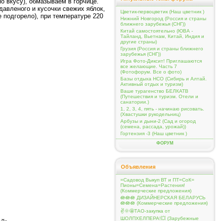
о вкусу), обмазываем в горчице.
авленого и кусочки свежих яблок,
Цветик-первоцветик (Наш цветник )
е подгорело), при температуре 220
Нижний Новгород (Россия и страны
ближнего зарубежья (СНГ))
Китай самостоятельно (ЮВА -
Тайланд, Вьетнам, Китай, Индия и
другие страны)
Грузия (Россия и страны ближнего
зарубежья (СНГ))
Игра Фото-Диксит! Приглашаются
все желающие. Часть 7
(Фотофорум. Все о фото)
Базы отдыха НСО (Сибирь и Алтай.
Активный отдых и туризм)
Ваше турагенство БЕЛКАТВ
(Путешествия и туризм. Отели и
санатории.)
1, 2, 3, 4, пять - начинаю рисовать.
(Хвастушки рукодельниц)
Арбузы и дыни-2 (Сад и огород
(семена, рассада, урожай))
Гортензия -3 (Наш цветник )
ФОРУМ
Объявления
=Садовод Выкуп ВТ и ПТ=СоК=
Пионы=Семена=Растения!
(Коммерческие предложения)
🪷🪷🪷 ДИЗАЙНЕРСКАЯ БЕЛАРУСЬ
🪷🪷🪷 (Коммерческие предложения)
✌️🌞🤩ТАО-закупка от
ШОЛПХЕЛПЕРА!💥 (Зарубежные