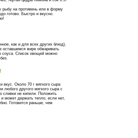
у рыбу на противень или в форму
юдо готово. Быстро и вкусно.
но!
нное, как и для всех других блюд),
о в оставшемся жире обжаривать
го соуса. Список овощей можно
без.
!
и вкус. Около 70 г мягкого сыра
ли любого другого мягкого сыра с
но сливки не кипели. Положить
 и может держать тепло, если нет,
ебно. Готовится раньше, чем