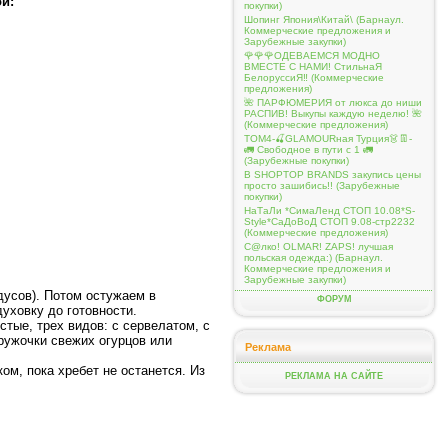
й:
покупки)
Шопинг Япония\Китай\ (Барнаул.
Коммерческие предложения и
Зарубежные закупки)
🌹🌹🌹ОДЕВАЕМСЯ МОДНО
ВМЕСТЕ С НАМИ! СтильнаЯ
БелоруссиЯ‼ (Коммерческие
предложения)
🌺 ПАРФЮМЕРИЯ от люкса до ниши
РАСПИВ! Выкупы каждую неделю! 🌺
(Коммерческие предложения)
ТОМ4-🍒GLAMOURная Турция👗👖-
🚛 Свободное в пути с 1 🚛
(Зарубежные покупки)
В SHOPTOP BRANDS закупись цены
просто зашибись!! (Зарубежные
покупки)
НаТаЛи *СимаЛенд СТОП 10.08*S-
Style*СаДоВоД СТОП 9.08-стр2232
(Коммерческие предложения)
С@лко! OLMAR! ZAPS! лучшая
польская одежда:) (Барнаул.
Коммерческие предложения и
Зарубежные закупки)
дусов). Потом остужаем в
ФОРУМ
духовку до готовности.
стые, трех видов: с сервелатом, с
кружочки свежих огурцов или
Реклама
ом, пока хребет не останется. Из
РЕКЛАМА НА САЙТЕ