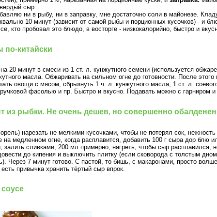
твердый сыр.
авляю ни в рыбу, ни в заправку, мне достаточно соли в майонезе. Клад
квально 10 минут (зависит от самой рыбы и порционных кусочков) - и бл
е, кто пробовал это блюдо, в восторге - низкокалорийно, быстро и вкус
 по-китайски
а 20 минут в смеси из 1 ст. л. кунжутного семени (используется обжаре
кунжутного масла. Обжаривать на сильном огне до готовности. После этог
ать овощи с мясом, сбрызнуть 1 ч. л. кунжутного масла, 1 ст. л. соево
тручковой фасолью и пр. Быстро и вкусно. Подавать можно с гарниром и 
 из рыбки. Не очень дешев, но совершенно обалденен
орель) нарезать не мелкими кусочками, чтобы не потерял сок, нежность 
е на медленном огне, когда расплавится, добавить 100 г сыра дор блю и
, залить сливками, 200 мл примерно, нагреть, чтобы сыр расплавился, 
довести до кипения и выключить плитку (если сковорода с толстым дном
). Через 7 минут готово. С пастой, то бишь, с макаронами, просто волш
 есть привычка хранить тёртый сыр впрок.
 соусе