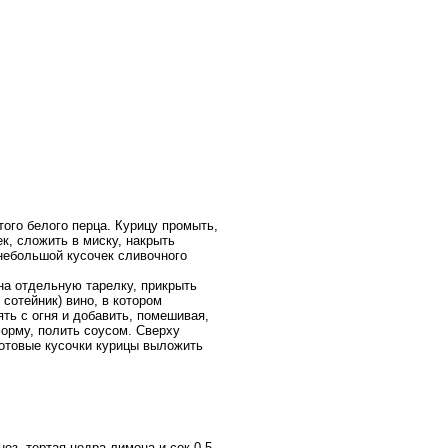
того белого перца. Курицу промыть,
к, сложить в миску, накрыть
 небольшой кусочек сливочного
на отдельную тарелку, прикрыть
сотейник) вино, в котором
ять с огня и добавить, помешивая,
орму, полить соусом. Сверху
Готовые кусочки курицы выложить
ез, тертая цедра лимона и сок 0.5-