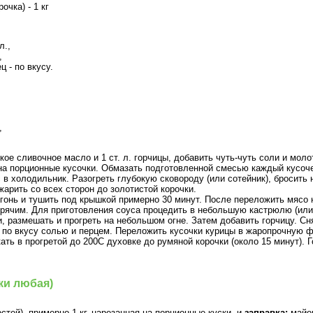
очка) - 1 кг
л.,
,
 - по вкусу.
,
ое сливочное масло и 1 ст. л. горчицы, добавить чуть-чуть соли и моло
на порционные кусочки. Обмазать подготовленной смесью каждый кусоче
с в холодильник. Разогреть глубокую сковороду (или сотейник), бросить
жарить со всех сторон до золотистой корочки.
гонь и тушить под крышкой примерно 30 минут. После переложить мясо 
рячим. Для приготовления соуса процедить в небольшую кастрюлю (или 
и, размешать и прогреть на небольшом огне. Затем добавить горчицу. Сн
ь по вкусу солью и перцем. Переложить кусочки курицы в жаропрочную ф
ть в прогретой до 200С духовке до румяной корочки (около 15 минут). 
ски любая)
стей), примерно 1 кг, нарезанная на порционные куски, и
заправка:
майон