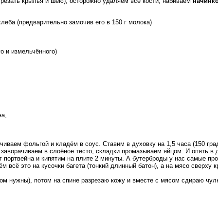
трезать крылья и шею), осторожно удаляем все кости, набиваем
начинко
хлеба (предварительно замочив его в 150 г молока)
го и измельчённого)
на,
иваем фольгой и кладём в соус. Ставим в духовку на 1,5 часа (150 гра
и заворачиваем в слоёное тесто, складки промазываем яйцом. И опять в 
 портвейна и кипятим на плите 2 минуты. А бутерброды у нас самые про
м всё это на кусочки багета (тонкий длинный батон), а на мясо сверху 
ом нужны), потом на спине разрезаю кожу и вместе с мясом сдираю чулк