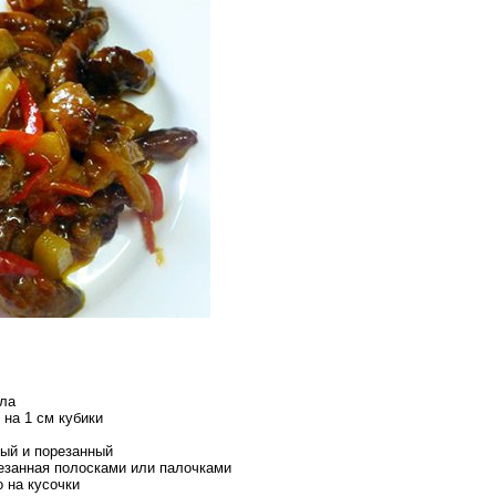
сла
 на 1 см кубики
ный и порезанный
резанная полосками или палочками
о на кусочки