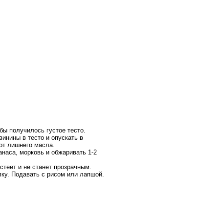
бы получилось густое тесто.
винины в тесто и опускать в
от лишнего масла.
нанаса, морковь и обжаривать 1-2
стеет и не станет прозрачным.
лку. Подавать с рисом или лапшой.