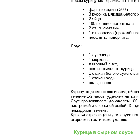
Берём курицу килограмма на 1,5 (о
фарш говядина 300 г
3 кусочка мякиша белого 
2 яйца
100 г сливочного масла
2 ст. л. сметаны
1 ст. арахиса (прокалённо
посолить, поперчить.
Соус:
1 луковица,
1 морковь,
лавровый лист,
шея и крылья от курицы,
1 стакан белого сухого ви
1 стакан воды,
соль, перец.
Курицу тщательно зашиваем, оборач
течение 1-2 часов, удаляем нитки 
Соус процеживаем, добавляем 100 г
пастромой и с красной рыбой. Кладё
помидоров, зелень.
Крылья отрезаю (они для соуса пот
окорочков кости тоже удаляю.
Курица в сырном соусе