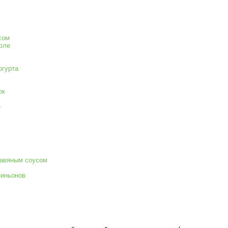
сом
фле
огурта
ок
е
равяным соусом
пиньонов