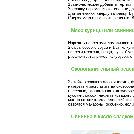
1 лимона, можно добавить тертый 
Заправку перемешиваю, соль не доб
для запекания, сверху заправку. Бу
Сверху можно посыпать зеленью. Вс
Мясо курицы или свинины
Нарезать полосками, замариновать н
2 ст. л. соевого соуса и 1 ст. л. 
полоски моркови, перца, лука. Смеш
расширять, например, кукурузой, с
Скоропалительный рецепт
2 стейка хорошего лосося (семга, ф
натереть и расплавить на сковород
плесенью, разломанного на кусочки
кусочки лосося, накрыть крышкой, 
можно оставить ма-а-аленький огонь
сварятся макароны, особенно, если
Свинина в кисло-сладком