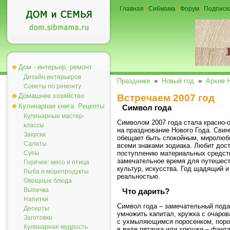
Главная
|
Сибмама
|
Форум
|
Подписк
Дом - интерьер, ремонт
Дизайн интерьеров
Праздники
»
Новый год
»
Архив 
Советы по ремонту
Домашнее хозяйство
Встречаем 2007 год
Кулинарная книга. Рецепты
Символ года
Кулинарные мастер-
Символом 2007 года стала красно-о
классы
на празднование Нового Года. Свин
Закуски
обещает быть спокойным, миролюби
Салаты
всеми знаками зодиака. Любит дост
Супы
поступлению материальных средств
замечательное время для путешест
Горячее: мясо и птица
культур, искусства. Год щадящий и
Рыба и морепродукты
реальностью.
Овощные блюда
Выпечка
Что дарить?
Напитки
Символ года – замечательный пода
Десерты
умножить капитал, кружка с очаров
Заготовки
с ухмыляющимся поросенком, порос
Кулинарная мудрость
в виде пятачка или хрюшки – фанта