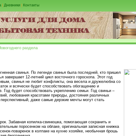
а
|
Дневники
|
Контакты
Новогоднего раздела
гненная свинья. По легенде свинья была последней, кто пришел
ья завершает 12-летний цикл восточного гороскопа. Этот год
вым, свинья не любит конфликты, она весела и дружелюбна со
аток и всячески будет способствовать обогащению и
. Год будет способствовать укреплению семьи. Год свиньи –
вий, любования красотами природы, достояния различных
 перспективный, даже самые дерзкие мечты могут стать
рок. Забавная копилка-свинюшка, помогающая сохранить и
ательным поросенком на облаке, оригинальная записная книжка
енок-поваренок в колпаке на кухню хозяйке, необычная брошь
зия безгранична.