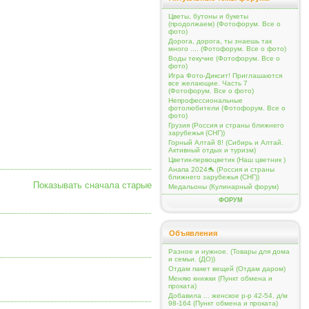
Цветы, бутоны и букеты
(продолжаем) (Фотофорум. Все о
фото)
Дорога, дорога, ты знаешь так
много .... (Фотофорум. Все о фото)
Воды текучие (Фотофорум. Все о
фото)
Игра Фото-Диксит! Приглашаются
все желающие. Часть 7
(Фотофорум. Все о фото)
Непрофессиональные
фотолюбители (Фотофорум. Все о
фото)
Грузия (Россия и страны ближнего
зарубежья (СНГ))
Горный Алтай 8! (Сибирь и Алтай.
Активный отдых и туризм)
Цветик-первоцветик (Наш цветник )
Анапа 2024🐬 (Россия и страны
ближнего зарубежья (СНГ))
Показывать сначала старые
Медальоны (Кулинарный форум)
ФОРУМ
Объявления
Разное и нужное. (Товары для дома
и семьи. (ДО))
Отдам пакет вещей (Отдам даром)
Меняю книжки (Пункт обмена и
проката)
Добавила ... женское р-р 42-54, д/м
98-164 (Пункт обмена и проката)