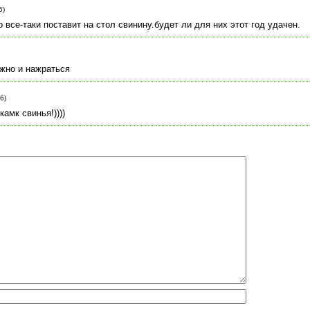
6)
о все-таки поставит на стол свинину.будет ли для них этот год удачен.
жно и нажраться
6)
амк свинья!))))