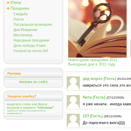
Юмор
Праздники
Свадьба
Пасха
Пасхальная кулинария
Дни Рождения
Масленица
Народные праздники
День победы 9 мая
Генератор песен ИИ
Новогодние праздники 2011.
Выходные дни в 2011 году
Реклама
дед мороз (Гость)
(01/01/20
РЕКЛАМА НА САЙТЕ
нажраться это сила это вс
Увидели ошибку?
Нита (Гость)
(27/12/2006)
я уже начала...иногда каже
выделите слово или фразу
мышкой и нажмите
"ctrl+enter"
ошибки в отзывах пользователей не
исправляются
123 (Гость)
(26/12/2006)
До поросячего визга)))))