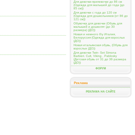
Для девочки-припевочки до 86 см
(Одежда для малышей до года (до
85 см))
Для девочки с года до 120 см
(Одежда для дошкольников (от 86 до
121 см))
Обувочка для девочки (Обувь для
малышей и дошколят (до 30
размера) (ДО))
Новая и немного б\у Италия,
Белоруссия (Одежда для взрослых
(ДО))
Новая итальянская обувь, (Обувь для
взрослых (ДО))
Для девочки Twin- Set Simona
Barbieri. Cult, Viking , Pablosky
(Детская обувь от 31 до 36 размера
(ДО))
ФОРУМ
Реклама
РЕКЛАМА НА САЙТЕ