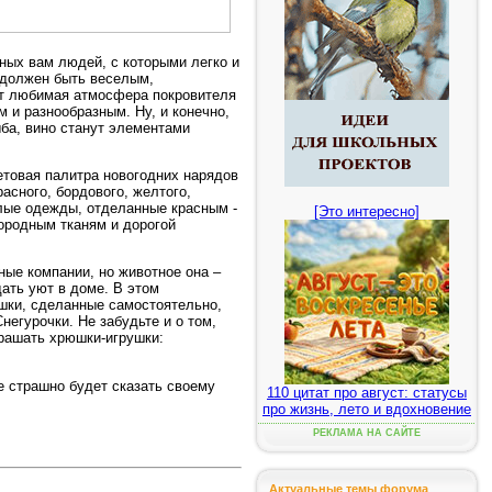
тных вам людей, с которыми легко и
 должен быть веселым,
от любимая атмосфера покровителя
 и разнообразным. Ну, и конечно,
ыба, вино станут элементами
етовая палитра новогодних нарядов
расного, бордового, желтого,
елые одежды, отделанные красным -
[Это интересно]
городным тканям и дорогой
ные компании, но животное она –
дать уют в доме. В этом
ушки, сделанные самостоятельно,
негурочки. Не забудьте и о том,
крашать хрюшки-игрушки:
е страшно будет сказать своему
110 цитат про август: статусы
про жизнь, лето и вдохновение
РЕКЛАМА НА САЙТЕ
Актуальные темы форума