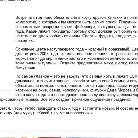
Встречать год надо обязательно в кругу друзей, близких и прия
комфортно, с которыми вы можете быть самим собой. Праздник
искрометным, озорным: шутки, фейерверк, конкурсы, танцы – в
года. Кабан любит покушать, поэтому стол должен быт обильным
на столе не должно быть свинины. Салаты, фрукты, сладкое, р
праздника.
Основные цвета наступающего года – красный и оранжевый. Цв
для встречи 2007 года - теплая, весенне-осенняя: от розового, к
морковного - до кирпично-охристого и коричнево-землистого. Б
тоже очень актуальны. Отдайте предпочтение меху, шелку, бла
бижутерии.
Но самое главное – это не забыть, что свинья хоть и любит шум
домашнее, а значит главное - позаботиться о своей семье и соз
обязательно поможет елка, еловые ветки, гирлянды, шары, игр
картинки на окне, свечи, колокольчики, фигурки Деда Мороза и С
что в канун года и в новогоднюю ночь вашу квартиру должны у
арисованные, живые. Все это создает приятное ощущение праздника.
ется, чтобы тепло проводить старый год и встретить новый. И совсем н
 чаду (или мужу): «Какой ты у меня поросенок!»