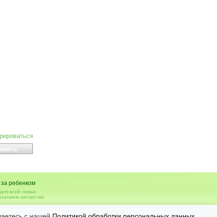
ирироваться
 за ребенком
для всей семьи.
азанием авторства.
вья, необходимо консультироваться с врачом.
шаетесь с нашей
Политикой обработки персональных данных
.