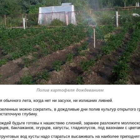
Полив картофеля дождеванием
 обычного лета, когда нет ни засухи, ни излишних ливней.
зеленных можно сократить, в дождливые дни полив культур открытого г
статочную глубину.
ождей будьте готовы к нашествию слизней, заранее разложите моллюско
рцев, баклажанов, огурцов, капусты, гладиолусов, под вазонами с цвета
грунтовых вод кусты надо стараться высаживать на наиболее приподнят