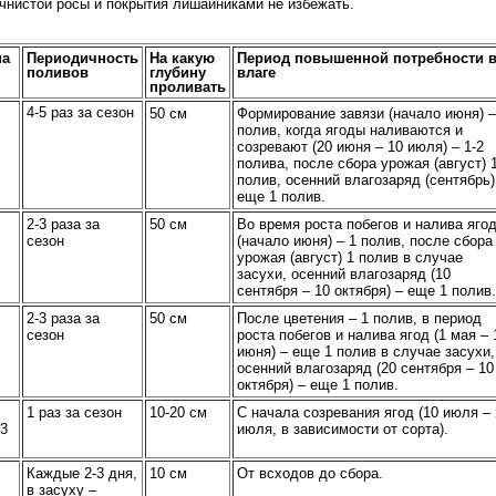
чнистой росы и покрытия лишайниками не избежать.
на
Периодичность
На какую
Период повышенной потребности 
поливов
глубину
влаге
проливать
4-5 раз за сезон
50 см
Формирование завязи (начало июня) –
полив, когда ягоды наливаются и
созревают (20 июня – 10 июля) – 1-2
полива, после сбора урожая (август) 
полив, осенний влагозаряд (сентябрь)
еще 1 полив.
2-3 раза за
50 см
Во время роста побегов и налива яго
сезон
(начало июня) – 1 полив, после сбора
урожая (август) 1 полив в случае
засухи, осенний влагозаряд (10
сентября – 10 октября) – еще 1 полив.
2-3 раза за
50 см
После цветения – 1 полив, в период
сезон
роста побегов и налива ягод (1 мая – 
июня) – еще 1 полив в случае засухи,
осенний влагозаряд (20 сентября – 10
октября) – еще 1 полив.
1 раз за сезон
10-20 см
С начала созревания ягод (10 июля – 
-3
июля, в зависимости от сорта).
Каждые 2-3 дня,
10 см
От всходов до сбора.
в засуху –