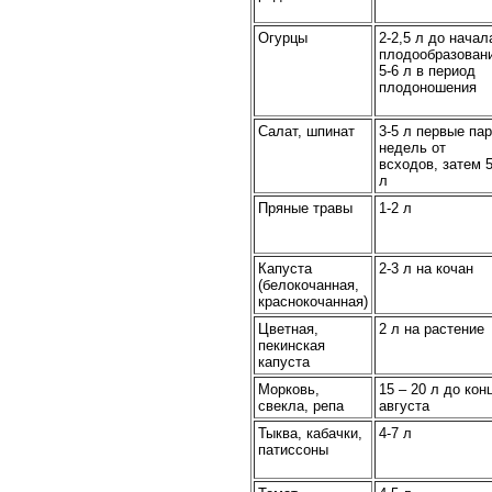
Огурцы
2-2,5 л до начал
плодообразован
5-6 л в период
плодоношения
Салат, шпинат
3-5 л первые па
недель от
всходов, затем 5
л
Пряные травы
1-2 л
Капуста
2-3 л на кочан
(белокочанная,
краснокочанная)
Цветная,
2 л на растение
пекинская
капуста
Морковь,
15 – 20 л до кон
свекла, репа
августа
Тыква, кабачки,
4-7 л
патиссоны