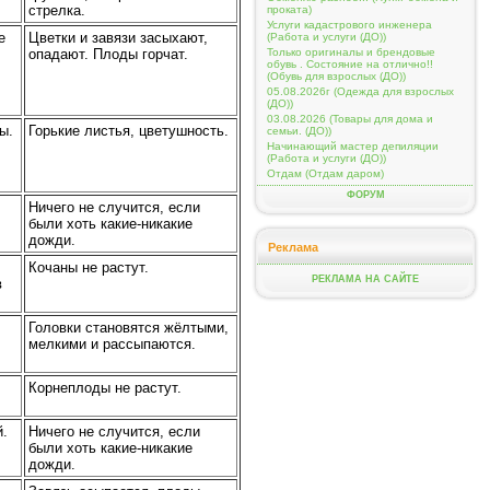
стрелка.
проката)
Услуги кадастрового инженера
е
Цветки и завязи засыхают,
(Работа и услуги (ДО))
Только оригиналы и брендовые
опадают. Плоды горчат.
обувь . Состояние на отлично!!
(Обувь для взрослых (ДО))
05.08.2026г (Одежда для взрослых
(ДО))
03.08.2026 (Товары для дома и
ы.
Горькие листья, цветушность.
семьи. (ДО))
Начинающий мастер депиляции
(Работа и услуги (ДО))
Отдам (Отдам даром)
ФОРУМ
Ничего не случится, если
были хоть какие-никакие
дожди.
Реклама
Кочаны не растут.
РЕКЛАМА НА САЙТЕ
в
Головки становятся жёлтыми,
мелкими и рассыпаются.
Корнеплоды не растут.
й.
Ничего не случится, если
были хоть какие-никакие
дожди.