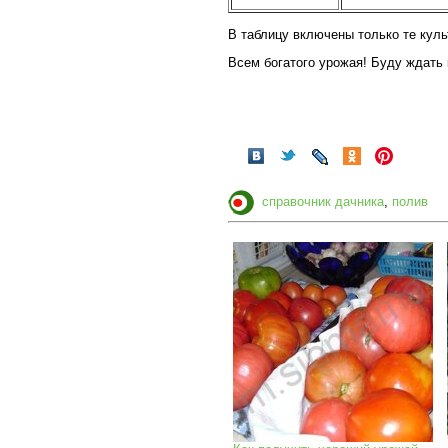
В таблицу включены только те куль
Всем богатого урожая! Буду ждать 
справочник дачника
,
полив