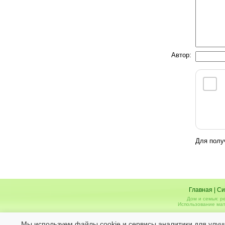
Автор:
Для полу
Главная
|
Си
Дом и семья: р
Использование мат
Администрация не несет ответственности за 
Мы используем файлы cookie и сервисы аналитики для улуч