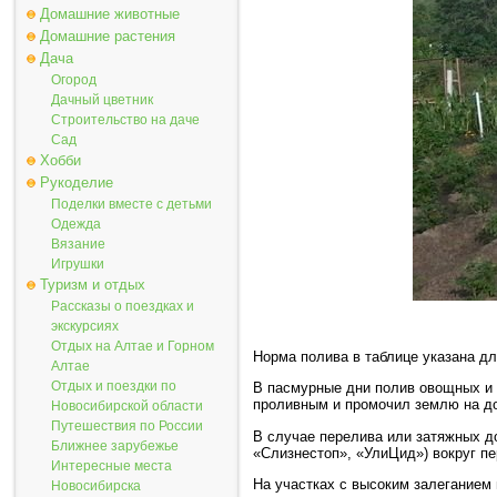
Домашние животные
Домашние растения
Дача
Огород
Дачный цветник
Строительство на даче
Сад
Хобби
Рукоделие
Поделки вместе с детьми
Одежда
Вязание
Игрушки
Туризм и отдых
Рассказы о поездках и
экскурсиях
Отдых на Алтае и Горном
Норма полива в таблице указана для
Алтае
Отдых и поездки по
В пасмурные дни полив овощных и 
проливным и промочил землю на до
Новосибирской области
Путешествия по России
В случае перелива или затяжных д
Ближнее зарубежье
«Слизнестоп», «УлиЦид») вокруг пе
Интересные места
На участках с высоким залеганием 
Новосибирска