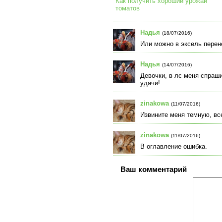
Как получить хороший урожай
томатов
Надья
(18/07/2016)
Или можно в эксель перен
Надья
(14/07/2016)
Девочки, в лс меня спраши
удачи!
zinakowa
(11/07/2016)
Извините меня темную, все
zinakowa
(11/07/2016)
В оглавление ошибка.
Ваш комментарий