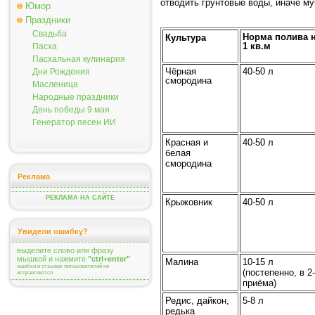
отводить грунтовые воды, иначе му
Юмор
Праздники
Свадьба
Норма полива 
Культура
1 кв.м
Пасха
Пасхальная кулинария
Чёрная
40-50 л
Дни Рождения
смородина
Масленица
Народные праздники
День победы 9 мая
Генератор песен ИИ
Красная и
40-50 л
белая
смородина
Реклама
РЕКЛАМА НА САЙТЕ
Крыжовник
40-50 л
Увидели ошибку?
выделите слово или фразу
мышкой и нажмите
"ctrl+enter"
Малина
10-15 л
ошибки в отзывах пользователей не
(постепенно, в 2
исправляются
приёма)
Редис, дайкон,
5-8 л
редька