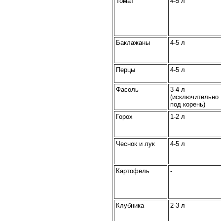
Томат
4-5 л
Баклажаны
4-5 л
Перцы
4-5 л
Фасоль
3-4 л
(исключительно
под корень)
Горох
1-2 л
Чеснок и лук
4-5 л
Картофель
-
Клубника
2-3 л