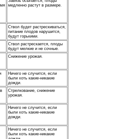
Завязь осыпается, плоды
емя
медленно растут в размере.
Ствол будет растрескиваться,
питание плодов нарушится,
будут горькими.
Ствол растрескается, плоды
будут мелкие и не сочные.
Снижение урожая.
и
Ничего не случится, если
были хоть какие-никакие
дожди.
ив
Стрелкование, снижение
урожая.
Ничего не случится, если
были хоть какие-никакие
дожди.
Ничего не случится, если
были хоть какие-никакие
дожди.