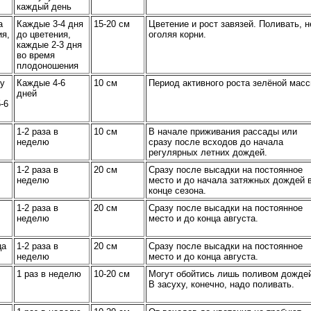
каждый день
а
Каждые 3-4 дня
15-20 см
Цветение и рост завязей. Поливать, н
ия,
до цветения,
оголяя корни.
каждые 2-3 дня
во время
плодоношения
ру
Каждые 4-6
10 см
Период активного роста зелёной масс
дней
-6
1-2 раза в
10 см
В начале приживания рассады или
неделю
сразу после всходов до начала
регулярных летних дождей.
1-2 раза в
20 см
Сразу после высадки на постоянное
неделю
место и до начала затяжных дождей 
конце сезона.
1-2 раза в
20 см
Сразу после высадки на постоянное
неделю
место и до конца августа.
ца
1-2 раза в
20 см
Сразу после высадки на постоянное
неделю
место и до конца августа.
1 раз в неделю
10-20 см
Могут обойтись лишь поливом дожде
В засуху, конечно, надо поливать.