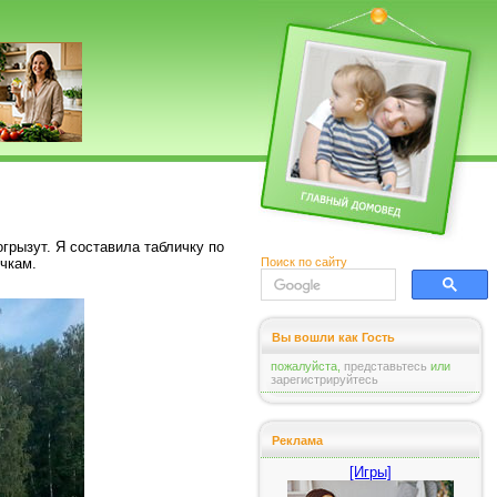
грызут. Я составила табличку по
Поиск по сайту
чкам.
Вы вошли как Гость
пожалуйста,
представьтесь
или
зарегистрируйтесь
Реклама
[Игры]