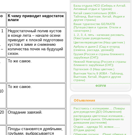
Базы отдыха НСО (Сибирь и Алтай.
Активный отдых и туризм)
Китай самостоятельно (ЮВА -
во
К чему приводит недостаток
Тайланд, Вьетнам, Китай, Индия и
влаги
другие страны)
Ваше турагенство БЕЛКАТВ
(Путешествия и туризм. Отели и
 1
Недостаточный полив кустов
санатории.)
1, 2, 3, 4, пять - начинаю рисовать.
в конце лета – начале осени
(Хвастушки рукодельниц)
приводит к плохой подготовке
Цветик-первоцветик (Наш цветник )
1
кустов к зиме и снижению
Арбузы и дыни-2 (Сад и огород
 –
количества почек на будущий
(семена, рассада, урожай))
сезон.
Грузия (Россия и страны ближнего
зарубежья (СНГ))
д
То же самое.
Нижний Новгород (Россия и страны
ближнего зарубежья (СНГ))
Гортензия -3 (Наш цветник )
Вьетнам Часть 9 (ЮВА - Тайланд,
Вьетнам, Китай, Индия и другие
страны)
ФОРУМ
То же самое.
10
Объявления
Расстаюсь с излишками.... (Товары
для рукоделия (ДО) Объявления)
20
Опадание завязей.
распродажа цветочных излишков...
(Цветочный рынок. Объявления по
домашним растениям)
Отдам....одежда 50, всякое.......
Плоды становятся дряблыми,
(Отдам даром)
грубыми, выбрасывается
Обменяю разное... (Пункт обмена и