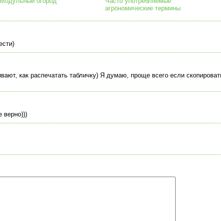
Модульный огород
Часто употребляемые
агрономические термины
ести)
вают, как распечатать табличку) Я думаю, проще всего если скопировать
 верно)))