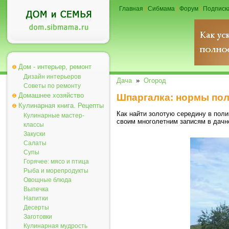
Главная
|
Сибмама
|
Форум
|
Подписк
Дом - интерьер, ремонт
Дизайн интерьеров
Дача
»
Огород
Советы по ремонту
Домашнее хозяйство
Шпаргалка: нормы пол
Кулинарная книга. Рецепты
Как найти золотую середину в поли
Кулинарные мастер-
своим многолетним записям в дачн
классы
Закуски
Салаты
Супы
Горячее: мясо и птица
Рыба и морепродукты
Овощные блюда
Выпечка
Напитки
Десерты
Заготовки
Кулинарная мудрость