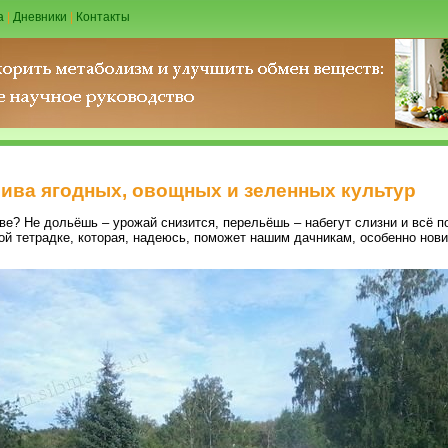
а
|
Дневники
|
Контакты
ива ягодных, овощных и зеленных культур
ве? Не дольёшь – урожай снизится, перельёшь – набегут слизни и всё по
ой тетрадке, которая, надеюсь, поможет нашим дачникам, особенно нови