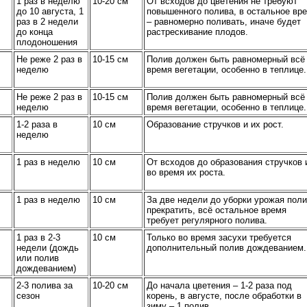
1 раз в неделю
10-20 cм
От всходов до цветения не требуют
до 10 августа, 1
повышенного полива, в остальное вр
раз в 2 недели
– равномерно поливать, иначе будет
до конца
растрескивание плодов.
плодоношения
Не реже 2 раз в
10-15 см
Полив должен быть равномерный всё
неделю
время вегетации, особенно в теплице.
Не реже 2 раз в
10-15 см
Полив должен быть равномерный всё
неделю
время вегетации, особенно в теплице.
1-2 раза в
10 см
Образование стручков и их рост.
неделю
1 раз в неделю
10 см
От всходов до образования стручков 
во время их роста.
1 раз в неделю
10 см
За две недели до уборки урожая пол
прекратить, всё остальное время
требует регулярного полива.
1 раз в 2-3
10 см
Только во время засухи требуется
недели (дождь
дополнительный полив дождеванием.
или полив
дождеванием)
2-3 полива за
10-20 см
До начала цветения – 1-2 раза под
сезон
корень, в августе, после обработки в
зиму – 1 полив.