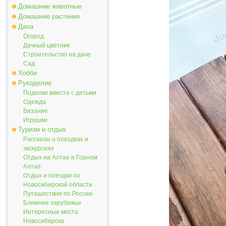
Домашние животные
Домашние растения
Дача
Огород
Дачный цветник
Строительство на даче
Сад
Хобби
Рукоделие
Поделки вместе с детьми
Одежда
Вязание
Игрушки
Туризм и отдых
Рассказы о поездках и
экскурсиях
Отдых на Алтае и Горном
Алтае
Отдых и поездки по
Новосибирской области
Путешествия по России
Ближнее зарубежье
Интересные места
Новосибирска