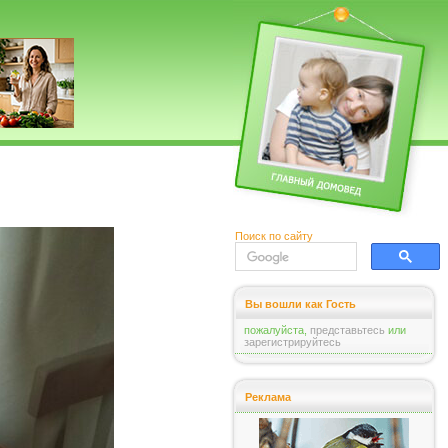
Поиск по сайту
Вы вошли как Гость
пожалуйста,
представьтесь
или
зарегистрируйтесь
Реклама