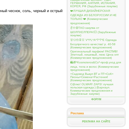
ГЕРМАНИЯ, АНГЛИЯ, ИСПАНИЯ,
КОРЕЯ, РФ (Зарубежные покупки)
еный чеснок, соль, черный и острый
❤️ЛУЧШАЯ ДИЗАЙНЕРСКАЯ
ОДЕЖДА ИЗ БЕЛОРУССИИ И НЕ
ТОЛЬКО ❤️ (Коммерческие
предложения)
✌️🌞🤩ТАО-закупка от
ШОЛПХЕЛПЕРА!💥 (Зарубежные
покупки)
👗👕🩳👖👚 V*I*L*A*T*T*E Одежда
Безупречного качества! р. 40-58
(Коммерческие предложения)
Оригинальный парфюм! РАСПИВ!
Элитный, нишевый, люкс Цена опт
(Коммерческие предложения)
🛍️🎁*Kosmoteros&Co*-проф.уход для
лица, тела и волос (Коммерческие
предложения)
=Садовод Выкуп ВТ и ПТ=СоК=
Пионы=Семена=Растения!
(Коммерческие предложения)
С@лко! OLMAR! ZAPS! лучшая
польская одежда:) (Барнаул.
Коммерческие предложения и
Зарубежные закупки)
ФОРУМ
Реклама
РЕКЛАМА НА САЙТЕ