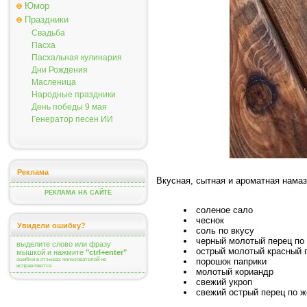
Юмор
Праздники
Свадьба
Пасха
Пасхальная кулинария
Дни Рождения
Масленица
Народные праздники
День победы 9 мая
Генератор песен ИИ
Реклама
Вкусная, сытная и ароматная намаз
РЕКЛАМА НА САЙТЕ
соленое сало
чеснок
Увидели ошибку?
соль по вкусу
черный молотый перец по
выделите слово или фразу
острый молотый красный п
мышкой и нажмите
"ctrl+enter"
ошибки в отзывах пользователей не
порошок паприки
исправляются
молотый кориандр
свежий укроп
свежий острый перец по 