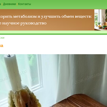
а
|
Дневники
|
Контакты
ски
ла