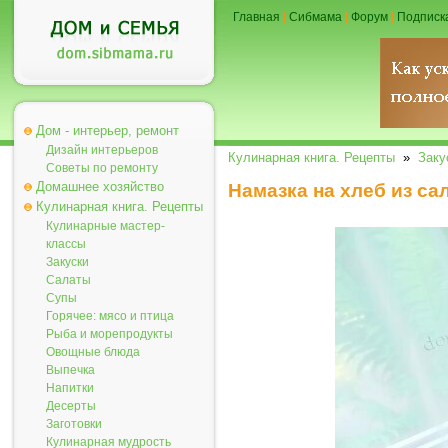
Главная
|
Сибмама
|
Форум
|
Подписк
Дом - интерьер, ремонт
Дизайн интерьеров
Кулинарная книга. Рецепты
»
Заку
Советы по ремонту
Домашнее хозяйство
Намазка на хлеб из са
Кулинарная книга. Рецепты
Кулинарные мастер-
классы
Закуски
Салаты
Супы
Горячее: мясо и птица
Рыба и морепродукты
Овощные блюда
Выпечка
Напитки
Десерты
Заготовки
Кулинарная мудрость