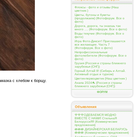
Флоксы - фото и отзывы (Наш
цветник )
Цветы, бутоны и букеты
(продолжаем) (Фотофорум. Все о
фото)
Дорога, дорога, ты знаешь так
много .... (Фотофорум. Все о фото)
Воды текучие (Фотофорум. Все о
фото)
Игра Фото-Диксит! Приглашаются
все желающие. Часть 7
(Фотофорум. Все о фото)
Непрофессиональные
фотолюбители (Фотофорум. Все о
фото)
Грузия (Россия и страны ближнего
зарубежья (СНГ))
Горный Алтай 8! (Сибирь и Алтай.
Активный отдых и туризм)
Цветик-первоцветик (Наш цветник )
амазка с хлебом к борщу.
Анапа 2024🐬 (Россия и страны
ближнего зарубежья (СНГ))
ФОРУМ
Объявления
🌹🌹🌹ОДЕВАЕМСЯ МОДНО
ВМЕСТЕ С НАМИ! СтильнаЯ
БелоруссиЯ‼ (Коммерческие
предложения)
🪷🪷🪷 ДИЗАЙНЕРСКАЯ БЕЛАРУСЬ
🪷🪷🪷 (Коммерческие предложения)
Ааафигенный шоппинг: США,