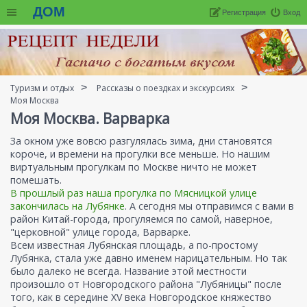
ДОМ
Регистрация
Вход
Туризм и отдых
Рассказы о поездках и экскурсиях
Моя Москва
Моя Москва. Варварка
За окном уже вовсю разгулялась зима, дни становятся
короче, и времени на прогулки все меньше. Но нашим
виртуальным прогулкам по Москве ничто не может
помешать.
В прошлый раз наша прогулка по Мясницкой улице
закончилась на Лубянке
. А сегодня мы отправимся с вами в
район Китай-города, прогуляемся по самой, наверное,
"церковной" улице города, Варварке.
Всем известная Лубянская площадь, а по-простому
Лубянка, стала уже давно именем нарицательным. Но так
было далеко не всегда. Название этой местности
произошло от Новгородского района "Лубяницы" после
того, как в середине XV века Новгородское княжество