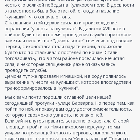
честь его великой победы на Куликовом поле. В древности
эта местность была болотистой, отсюда и название
"кулишки", что означало топь.
С названием этой церкви связано и происхождение
выражения "у черта на куличках". В далеком XVII веке в
районе Кулишки во время проведения службы прихожане
заметили непонятное "дьявольское" свечение под сводом
церкви, с иконостаса стали падать иконы, а прихожан
будто кто-то сталкивал с постелей по ночам. Стали
поговаривать, что в этом районе поселилась нечистая
сила, и некоторые священники даже отказывались
проводить службы.
Демона тут же прозвали Игнашкой, и в ходу появилось
выражение "у черта на Кулишках", которое впоследствии
трансформировалось в "кулички".
Мы с вами почти подошли к главной цели нашей
сегодняшней прогулки - улице Варварка. Но перед тем, как
пойти по ней, я покажу вам одну достопримечательность,
которую невозможно увидеть, не зная о ней.
Если зайти внутрь правительственного квартала Старой
площади, пройти по Никитниковому переулку, то мы
увидим потрясающей красоты церковь, выполненную в
стиле русского узорочья, храм Живоначальной Троицы в