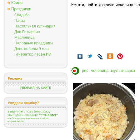
Юмор
Кстати, найти красную чечевицу в 
Праздники
Свадьба
Пасха
Пасхальная кулинария
Дни Рождения
Масленица
Народные праздники
День победы 9 мая
Генератор песен ИИ
рис
,
чечевица
,
мультиварка
Реклама
РЕКЛАМА НА САЙТЕ
Увидели ошибку?
выделите слово или фразу
мышкой и нажмите
"ctrl+enter"
ошибки в отзывах пользователей не
исправляются