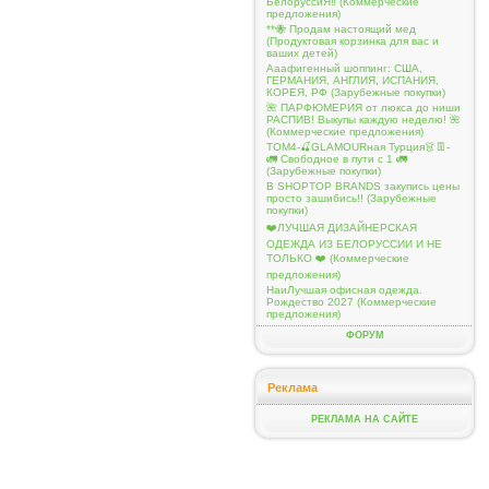
БелоруссиЯ‼ (Коммерческие
предложения)
**🐝 Продам настоящий мед
(Продуктовая корзинка для вас и
ваших детей)
Ааафигенный шоппинг: США,
ГЕРМАНИЯ, АНГЛИЯ, ИСПАНИЯ,
КОРЕЯ, РФ (Зарубежные покупки)
🌺 ПАРФЮМЕРИЯ от люкса до ниши
РАСПИВ! Выкупы каждую неделю! 🌺
(Коммерческие предложения)
ТОМ4-🍒GLAMOURная Турция👗👖-
🚛 Свободное в пути с 1 🚛
(Зарубежные покупки)
В SHOPTOP BRANDS закупись цены
просто зашибись!! (Зарубежные
покупки)
❤️ЛУЧШАЯ ДИЗАЙНЕРСКАЯ
ОДЕЖДА ИЗ БЕЛОРУССИИ И НЕ
ТОЛЬКО ❤️ (Коммерческие
предложения)
НаиЛучшая офисная одежда.
Рождество 2027 (Коммерческие
предложения)
ФОРУМ
Реклама
РЕКЛАМА НА САЙТЕ