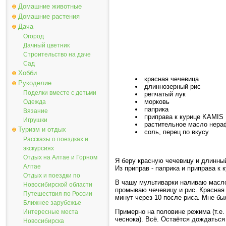
Домашние животные
Домашние растения
Дача
Огород
Дачный цветник
Строительство на даче
Сад
Хобби
красная чечевица
Рукоделие
длиннозерный рис
Поделки вместе с детьми
репчатый лук
морковь
Одежда
паприка
Вязание
приправа к курице KAMIS
Игрушки
растительное масло нера
Туризм и отдых
соль, перец по вкусу
Рассказы о поездках и
экскурсиях
Отдых на Алтае и Горном
Я беру красную чечевицу и длинны
Алтае
Из приправ - паприка и приправа к 
Отдых и поездки по
В чашу мультиварки наливаю масло
Новосибирской области
промываю чечевицу и рис. Красная 
Путешествия по России
минут через 10 после риса. Мне бы
Ближнее зарубежье
Примерно на половине режима (т.е.
Интересные места
чеснока). Всё. Остаётся дождаться
Новосибирска