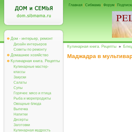
Главная
|
Сибмама
|
Форум
|
Подписк
Дом - интерьер, ремонт
Дизайн интерьеров
Кулинарная книга. Рецепты
»
Блюд
Советы по ремонту
Домашнее хозяйство
Маджадра в мультивар
Кулинарная книга. Рецепты
Кулинарные мастер-
классы
Закуски
Салаты
Супы
Горячее: мясо и птица
Рыба и морепродукты
Овощные блюда
Выпечка
Напитки
Десерты
Заготовки
Кулинарная мудрость