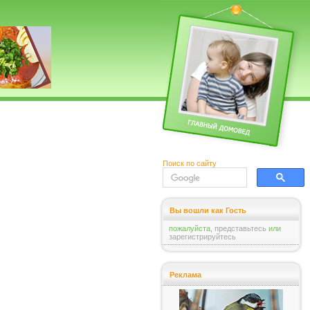
Поиск по сайту
Вы вошли как Гость
пожалуйста,
представьтесь
или
зарегистрируйтесь
Реклама