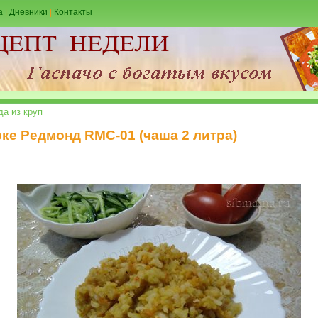
а
|
Дневники
|
Контакты
а из круп
ке Редмонд RMC-01 (чаша 2 литра)