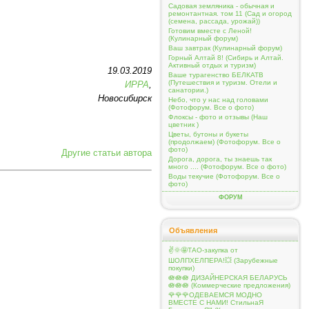
Садовая земляника - обычная и
ремонтантная. том 11 (Сад и огород
(семена, рассада, урожай))
Готовим вместе с Леной!
(Кулинарный форум)
Ваш завтрак (Кулинарный форум)
Горный Алтай 8! (Сибирь и Алтай.
Активный отдых и туризм)
19.03.2019
Ваше турагенство БЕЛКАТВ
(Путешествия и туризм. Отели и
ИРРА
,
санатории.)
Новосибирск
Небо, что у нас над головами
(Фотофорум. Все о фото)
Флоксы - фото и отзывы (Наш
цветник )
Цветы, бутоны и букеты
(продолжаем) (Фотофорум. Все о
фото)
Другие статьи автора
Дорога, дорога, ты знаешь так
много .... (Фотофорум. Все о фото)
Воды текучие (Фотофорум. Все о
фото)
ФОРУМ
Объявления
✌️🌞🤩ТАО-закупка от
ШОЛПХЕЛПЕРА!💥 (Зарубежные
покупки)
🪷🪷🪷 ДИЗАЙНЕРСКАЯ БЕЛАРУСЬ
🪷🪷🪷 (Коммерческие предложения)
🌹🌹🌹ОДЕВАЕМСЯ МОДНО
ВМЕСТЕ С НАМИ! СтильнаЯ