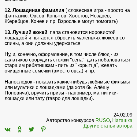
12. Лошадиная фамилия
( словесная игра - просто на
фантазию: Овсов, Копытов, Хвостов, Ноздрёв,
Жеребцов, Конев и пр. Взрослые могут помогать)
13. Лучший жокей
: папа становится норовистой
лошадкой и пытается сбросить маленьких жокеев со
спины, а они должны удержаться.
Ну, и, конечно, оформление, в том числе блюд - из
салатиков соорудить стожки "сена", дать побаловаться
старшим ребятишкам - пить из "корытца", жевать
очищенные семечки (вместо овса) и пр.
Напоследок - показать какие-нибудь любимые фильмы
или мультики с лошадками (да хотя бы Алёшу
Поповича), вручить призы - например, магнитики-
лошадки или тату (тавро для лошадки).
24.02.09
Авторство конкурсов
RUSO
,
Наташка
Другие статьи автора