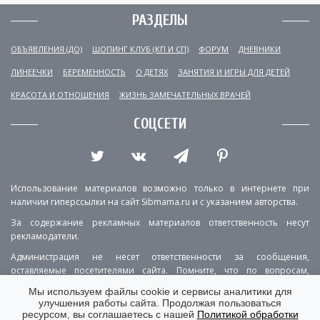
РАЗДЕЛЫ
ОБЪЯВЛЕНИЯ (ДО)
ШОПИНГ КЛУБ (КП И СП)
ФОРУМ
ДНЕВНИКИ
ЛИНЕЕЧКИ
БЕРЕМЕННОСТЬ
О ДЕТЯХ
ЗАНЯТИЯ И ИГРЫ ДЛЯ ДЕТЕЙ
КРАСОТА И ОТНОШЕНИЯ
ЖИЗНЬ ЗАМЕЧАТЕЛЬНЫХ ВРАЧЕЙ
СОЦСЕТИ
Использование материалов возможно только в интернете при
наличии гиперссылки на сайт Sibmama.ru и с указанием авторства.
За содержание рекламных материалов ответственность несут
рекламодатели.
Администрация не несет ответственности за сообщения,
оставляемые посетителями сайта. Помните, что по вопросам,
касающимся здоровья, необходимо консультироваться с врачом.
Мы используем файлы cookie и сервисы аналитики для
улучшения работы сайта. Продолжая пользоваться
РЕКЛАМА
О ПРОЕКТЕ
КОНТАКТЫ
ресурсом, вы соглашаетесь с нашей
Политикой обработки