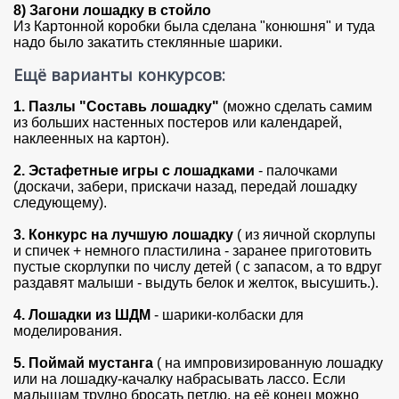
8) Загони лошадку в стойло
Из Картонной коробки была сделана "конюшня" и туда
надо было закатить стеклянные шарики.
Ещё варианты конкурсов:
1. Пазлы "Составь лошадку"
(можно сделать самим
из больших настенных постеров или календарей,
наклеенных на картон).
2. Эстафетные игры с лошадками
- палочками
(доскачи, забери, прискачи назад, передай лошадку
следующему).
3. Конкурс на лучшую лошадку
( из яичной скорлупы
и спичек + немного пластилина - заранее приготовить
пустые скорлупки по числу детей ( с запасом, а то вдруг
раздавят малыши - выдуть белок и желток, высушить.).
4. Лошадки из ШДМ
- шарики-колбаски для
моделирования.
5. Поймай мустанга
( на импровизированную лошадку
или на лошадку-качалку набрасывать лассо. Если
малышам трудно бросать петлю, на её конец можно