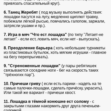
привязать спасательный круг).
6. Танец Жеребят
( под музыку выполнять действия:
лошадки пасутся на лугу, медленно щиплют травку,
побежали лёгкой рысью, помчались галопом, заржали,
затрясли ушами и пр.).
7. Игра в мяч "Что ест лошадка"
(по типу "Летает-не
летает" - если ест, ловить мяч, если нет - выпускать).
8. Преодоление барьера
( хоть небольшие турникеты
из пластиковых бутылок, хоть мягкие игрушки - главное
на бегу перепрыгивать).
9. "Стреноженные лошадки"
(у пары ребятишек
связываются соседние ноги - бег на скорость таких
"трёхногих пар").
10. Причеши гриву
( если есть парики - надеть на те
самые палочки-лошадки, сделать причёску, украсить).
Или такой же вариант - причеши хвост.
11. Лошадка в тёмной конюшне ест солому
- с
закрытыми глазами накормить друг друга печеньем-
соломкой.