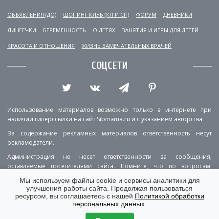
ОБЪЯВЛЕНИЯ (ДО)
ШОПИНГ КЛУБ (КП И СП)
ФОРУМ
ДНЕВНИКИ
ЛИНЕЕЧКИ
БЕРЕМЕННОСТЬ
О ДЕТЯХ
ЗАНЯТИЯ И ИГРЫ ДЛЯ ДЕТЕЙ
КРАСОТА И ОТНОШЕНИЯ
ЖИЗНЬ ЗАМЕЧАТЕЛЬНЫХ ВРАЧЕЙ
СОЦСЕТИ
Использование материалов возможно только в интернете при
наличии гиперссылки на сайт Sibmama.ru и с указанием авторства.
За содержание рекламных материалов ответственность несут
рекламодатели.
Администрация не несет ответственности за сообщения,
оставляемые посетителями сайта. Помните, что по вопросам,
касающимся здоровья, необходимо консультироваться с врачом.
Мы используем файлы cookie и сервисы аналитики для
улучшения работы сайта. Продолжая пользоваться
РЕКЛАМА
О ПРОЕКТЕ
КОНТАКТЫ
ресурсом, вы соглашаетесь с нашей
Политикой обработки
персональных данных
.
ПОЛИТИКА КОНФИДЕНЦИАЛЬНОСТИ
ВЕРСИЯ ДЛЯ КОМПЬЮТЕРА