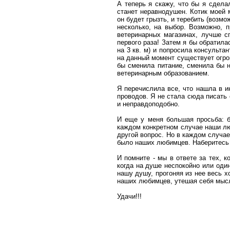
А теперь я скажу, что бы я сдела
станет неравнодушен. Котик моей 
он будет грызть, и теребить (возм
несколько, на выбор. Возможно, п
ветеринарных магазинах, лучше с
первого раза! Затем я бы обратила
на 3 кв. м) и попросила консульта
на данный момент существует огро
бы сменила питание, сменила бы н
ветеринарным образованием.
Я перечислила все, что нашла в и
проводов. Я не стала сюда писать 
и неправдоподобно.
И еще у меня большая просьба: 
каждом конкретном случае наши лю
другой вопрос. Но в каждом случае
было наших любимцев. Наберитесь т
И помните - мы в ответе за тех, 
когда на душе неспокойно или оди
нашу душу, прогоняя из нее весь х
наших любимцев, утешая себя мысл
Удачи!!!