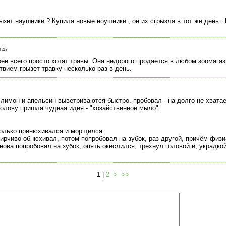
зёт наушники ? Купила новые ноушники , он их сгрызла в тот же день .
14)
рее всего просто хотят травы. Она недорого продается в любом зоомагаз
твием грызет травку несколько раз в день.
а лимон и апельсин выветриваются быстро. пробовал - на долго не хвата
голову пришла чудная идея - "хозайственное мыло".
 только принюхивался и морщился.
идирчиво обнюхивал, потом попробовал на зубок, раз-другой, причём физ
нова попробовал на зубок, опять окислился, трехнул головой и, украдко
1 |
2
>
>>