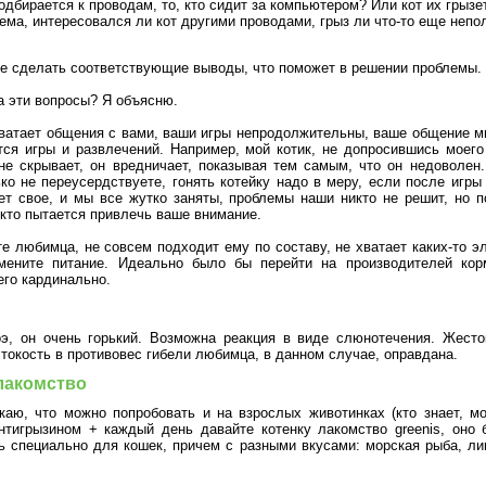
подбирается к проводам, то, кто сидит за компьютером? Или кот их грызе
ема, интересовался ли кот другими проводами, грыз ли что-то еще неп
те сделать соответствующие выводы, что поможет в решении проблемы.
а эти вопросы? Я объясню.
ватает общения с вами, ваши игры непродолжительны, ваше общение ми
тся игры и развлечений. Например, мой котик, не допросившись моег
 не скрывает, он вредничает, показывая тем самым, что он недоволен
ко не переусердствуете, гонять котейку надо в меру, если после игры 
ет свое, и мы все жутко заняты, проблемы наши никто не решит, но п
, кто пытается привлечь ваше внимание.
е любимца, не совсем подходит ему по составу, не хватает каких-то эл
мените питание. Идеально было бы перейти на производителей кор
его кардинально.
э, он очень горький. Возможна реакция в виде слюнотечения. Жест
токость в противовес гибели любимца, в данном случае, оправдана.
лакомство
каю, что можно попробовать и на взрослых животинках (кто знает, мо
нтигрызином + каждый день давайте котенку лакомство greenis, оно б
ть специально для кошек, причем с разными вкусами: морская рыба, ливе