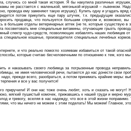
ла, случись со мной такая история. Я бы накупила различных игрушек, 
мамы не расстается с маленькой, мягонькой игрушкой – львенком. Надо
ожно, провода ему заменяют такую игрушку). Купить одну и угадать вряд 
ридется потом прикупить еще пару штучек, т.к. предыдущие оказалис
просить продавца, что пользуется большим спросом и, возможно, вы 
сь в большие отделы ветеринарных аптек (не те, которые существую в 
нта посоветовать мне специальные витамины, отучающие грызть провода
мный спектр чудо-средств, позволяющих избавлять наших любимцев от 
а специальное кошачье, производителя специальных лечебных кормов,
нтернете, и что реально помогло хозяевам избавиться от такой опасной
способы, которые считаю бесчеловечными по отношению к тем, кого мы 
бить и наказывать своего любимца за погрызенные провода неправи
бимцы, не имея человеческой речи, пытаются до нас донести свои пробл
 надо, прежде всего, разобраться, а потом принимать крайние меры: вы
ерпения и все у вас получится!
кого приручили! И они нас тоже очень любят, хоть и сказать не могут!
ноко, мягкий пушистый комочек, прижавшись к нашей груди и мерно му
олод и тревогу, вселяя в нас надежду, что все в этой жизни поправимо.
ями, что мы ничего не можем с этим поделать! Мы можем! Главное, этог