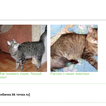
Как понимать кошек. Личный
Рассказ о наших животных
опыт
обачка bk точка ru]