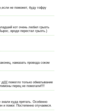
э,если не поможет, буду гофру
младший кот очень любил грызть
Вырос, вроде перестал грызть.)
наконец, намазать провода соком
т д(((( помогло только обматывание
лимоны перец не помогали!!!!
 знали куда прятать. Особенно
он и помог. Постепенно отучаемся.