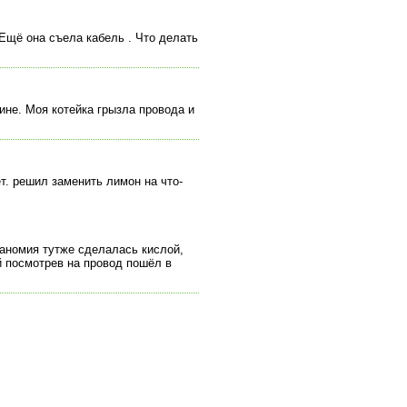
 Ещё она съела кабель . Что делать
ине. Моя котейка грызла провода и
ет. решил заменить лимон на что-
ианомия тутже сделалась кислой,
й посмотрев на провод пошёл в