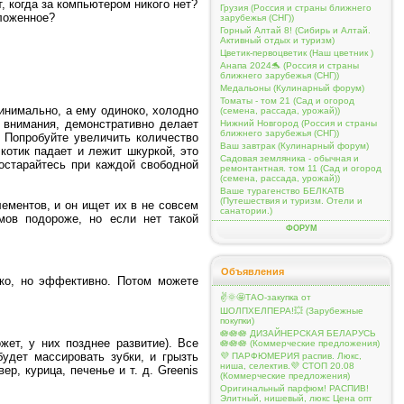
т, когда за компьютером никого нет?
Грузия (Россия и страны ближнего
оложенное?
зарубежья (СНГ))
Горный Алтай 8! (Сибирь и Алтай.
Активный отдых и туризм)
Цветик-первоцветик (Наш цветник )
Анапа 2024🐬 (Россия и страны
ближнего зарубежья (СНГ))
Медальоны (Кулинарный форум)
Томаты - том 21 (Сад и огород
нимально, а ему одиноко, холодно
(семена, рассада, урожай))
о внимания, демонстративно делает
Нижний Новгород (Россия и страны
ближнего зарубежья (СНГ))
. Попробуйте увеличить количество
Ваш завтрак (Кулинарный форум)
котик падает и лежит шкуркой, это
Садовая земляника - обычная и
остарайтесь при каждой свободной
ремонтантная. том 11 (Сад и огород
(семена, рассада, урожай))
Ваше турагенство БЕЛКАТВ
(Путешествия и туризм. Отели и
ементов, и он ищет их в не совсем
санатории.)
мов подороже, но если нет такой
ФОРУМ
Объявления
око, но эффективно. Потом можете
✌️🌞🤩ТАО-закупка от
ШОЛПХЕЛПЕРА!💥 (Зарубежные
покупки)
🪷🪷🪷 ДИЗАЙНЕРСКАЯ БЕЛАРУСЬ
жет, у них позднее развитие). Все
🪷🪷🪷 (Коммерческие предложения)
удет массировать зубки, и грызть
💜 ПАРФЮМЕРИЯ распив. Люкс,
ниша, селектив.💜 СТОП 20.08
р, курица, печенье и т. д. Greenis
(Коммерческие предложения)
Оригинальный парфюм! РАСПИВ!
Элитный, нишевый, люкс Цена опт