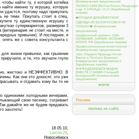
(Коммерческие предложения)
чтобы найти ту, к которой котейка
TAOBAO,1688,WeChat,Poizon,Пиндуодуо
 найти именно ту игрушку, которую
и др. 5-10%!Курс 13,2! (Зарубежные
ли удастся, поэтому надо прикупать
покупки)
ь не теми. Покупать стоит в спец.
❤️ЛУЧШАЯ ДИЗАЙНЕРСКАЯ
купите ту единственную игрушку с
ОДЕЖДА ИЗ БЕЛОРУССИИ И НЕ
закутках супермаркетов, размером 3
ТОЛЬКО ❤️ (Коммерческие
 (ветеринария не стоит на месте, и
предложения)
вредных привычек). И последнее, я
Ааафигенный шоппинг: США,
ГЕРМАНИЯ, АНГЛИЯ, ИСПАНИЯ,
 опять же с совета консультанта с
КОРЕЯ, РФ (Зарубежные покупки)
Профессиональная косметология ~
(Коммерческие предложения)
 для жизни привычки, как грызение
:bee: Подарок Природы Алтая -
Вкусно и Полезно (Барнаул.
приручили, и те, что звучали глупо
Коммерческие предложения и
Зарубежные закупки)
🌹🌹🌹ОДЕВАЕМСЯ МОДНО
льно, жестоко и НЕЭФФЕКТИВНО. В
ВМЕСТЕ С НАМИ! СтильнаЯ
БелоруссиЯ‼ (Коммерческие
емы. Как они это доносят, это уже
предложения)
брасывать и отдавать кому бы то ни
ФОРУМ
 Но одинокими холодными вечерами,
рлыкающий свою песенку, согревает
Реклама
 Так давайте же не будем предавать
о захотеть!
РЕКЛАМА НА САЙТЕ
18.05.10,
Larchic29
,
Новосибирск