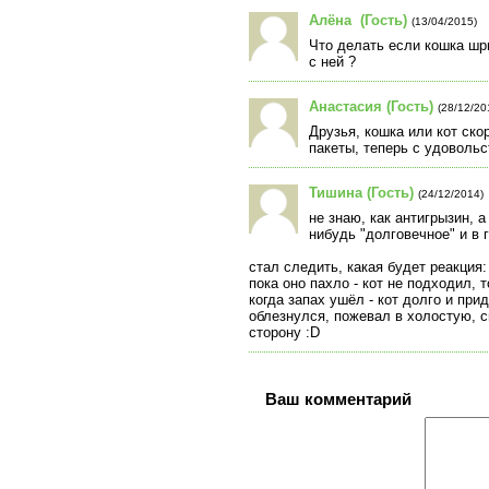
Алёна (Гость)
(13/04/2015)
Что делать если кошка шры
с ней ?
Анастасия (Гость)
(28/12/20
Друзья, кошка или кот ско
пакеты, теперь с удовольс
Тишина (Гость)
(24/12/2014)
не знаю, как антигрызин, 
нибудь "долговечное" и в 
стал следить, какая будет реакция:
пока оно пахло - кот не подходил,
когда запах ушёл - кот долго и пр
облезнулся, пожевал в холостую, с
сторону :D
Ваш комментарий