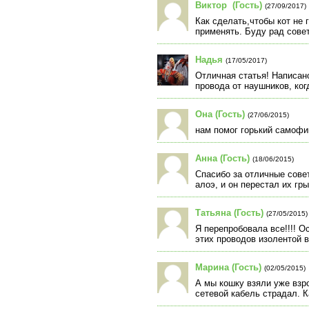
Виктор (Гость)
(27/09/2017)
Как сделать,чтобы кот не 
применять. Буду рад сове
Надья
(17/05/2017)
Отличная статья! Написан
провода от наушников, ког
Она (Гость)
(27/06/2015)
нам помог горький самофи
Анна (Гость)
(18/06/2015)
Спасибо за отличные сове
алоэ, и он перестал их гры
Татьяна (Гость)
(27/05/2015)
Я перепробовала все!!!! О
этих проводов изолентой в
Марина (Гость)
(02/05/2015)
А мы кошку взяли уже взр
сетевой кабель страдал. К