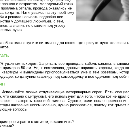
е прошло с возрастом, молоденький котик
и проблема отпала, провода оказались не
ь когда-то. Наткнувшись на эту проблему
бя и решила написать подробно все
анства у домашних любимцев, с тем,
яев, а значит, не ставили под угрозу
теплых руках.
а обязательно купите витамины для кошек, где присутствуют железо и т
ентов.
тать
% удачным исходом. Запрятать все провода в кабель-каналы, в специа
те примерно 50 см. Но, к сожалению, данные варианты хороши, когда к
 квартиры и вынуждены приспосабливаться уже к тем розеткам, кото
удущее, когда купим квартиру под самоотделку и все сделаем под себя
ин
. Используйте любые отпугивающие ветеринарные спреи. Есть специа
, что связано с цитрусом), его используют для того, чтобы кот не драл
 спрею - натереть корочкой лимона. Однако, если после применения 
етоды наказания бессмысленно, нужно разобраться, почему кот грызет 
дующие вопросы:
римерно играете с котиком, в какие игры?
рмления?