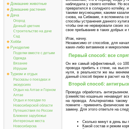
Домашние животные
наблюдала у своего котейки. Но вс
превратился в солидного котейку, 
Домашние растения
такими вкуснющими, какими казалис
Дача
снова, на Сибмаме, я вспомнила се
Огород
способы устранения данного хулиг
чтобы они не нервировали своих хоз
Дачный цветник
свое пребывание в таких добрых и 
Строительство на даче
Сад
Итак, начну.
Хобби
Независимо от способов, для начал
каких-либо витаминов и микроэлем
Рукоделие
Поделки вместе с детьми
Первый способ: все спря
Одежда
Он же самый эффективный, со 100
Вязание
провода прибить к стене, на высо
Игрушки
нуля, в реальности же мы меняем
Туризм и отдых
данный способ берем в расчет на б
Рассказы о поездках и
Второй способ: антигрыз
экскурсиях
Отдых на Алтае и Горном
Провода обработать антигрызином
Алтае
(семейство кошачьих ненавидит все
Отдых и поездки по
на провода. Альтернатива такому
помните - применять физические м
Новосибирской области
замену. Для этого ответьте на сле
Путешествия по России
Ближнее зарубежье
Интересные места
Сколько минут в день вы п
Какой состав и режим ко
Новосибирска