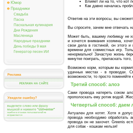
Влияет ли на то, что кот 
Юмор
Как давно началась пробл
Праздники
Свадьба
Ответив на эти вопросы, вы сможе
Пасха
Пасхальная кулинария
Вы спросите, зачем мне отвечать н
Дни Рождения
Масленица
Может быть, вашему любимцу не х
и хочется внимания хозяина, хоче
Народные праздники
свои дела в гостиной, он этого и
День победы 9 мая
времени для совместных игр. Толь
Генератор песен ИИ
ненормально! Зачастую жизнь бер
минутке поиграть, приласкать того
Возможно корм, которым вы кормит
удачных местах - в проводах. С
Реклама
возможности, то просто поменяйте 
Третий способ: алоэ
РЕКЛАМА НА САЙТЕ
Сами провода натереть соком ало
прополоскать ему ротик водой. Жес
Увидели ошибку?
Четвертый способ: даем 
выделите слово или фразу
мышкой и нажмите
"ctrl+enter"
Актуален для котят. Хотя я допус
ошибки в отзывах пользователей не
исправляются
провода необходимо обработать а
провода он не захочет. Greenis ес
для собак - кошкам нельзя!