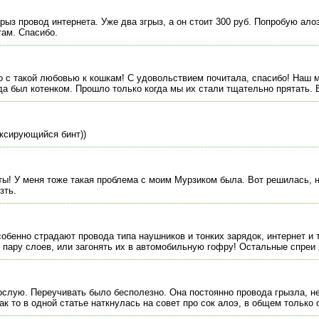
грыз провод интернета. Уже два згрыз, а он стоит 300 руб. Попробую ало
там. Спасибо.
о с такой любовью к кошкам! С удовольствием почитала, спасибо! Наш 
да был котенком. Прошло только когда мы их стали тщательно прятать. 
ксирующийся бинт))
ты! У меня тоже такая проблема с моим Мурзиком была. Вот решилась, 
зть.
собенно страдают провода типа наушников и тонких зарядок, интернет и 
 пару слоев, или загонять их в автомобильную гофру! Остальные спреи 
ослую. Переучивать было бесполезно. Она постоянно провода грызла, не
ак то в одной статье наткнулась на совет про сок алоэ, в общем только 