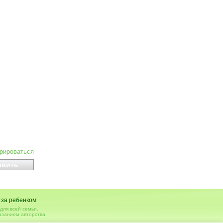
ирироваться
 за ребенком
для всей семьи.
азанием авторства.