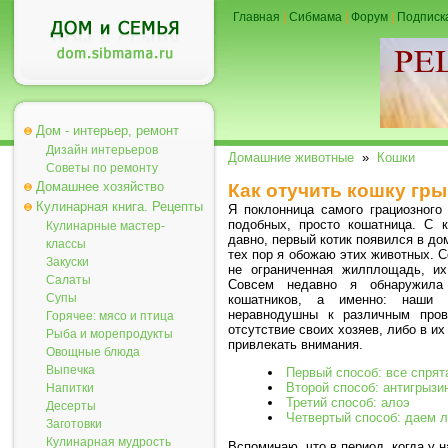
Главная
|
Сибмама
|
Форум
|
Подписк
Дом - интерьер, ремонт
Дизайн интерьеров
Домашние животные
»
Кошки
Советы по ремонту
Домашнее хозяйство
Как отучить кошку гр
Кулинарная книга. Рецепты
Я поклонница самого грациозного 
подобных, просто кошатница. С 
Кулинарные мастер-
давно, первый котик появился в до
классы
тех пор я обожаю этих животных. С
Закуски
не ограниченная жилплощадь, и
Салаты
Совсем недавно я обнаружила 
Супы
кошатников, а именно: наши
неравнодушны к различным про
Горячее: мясо и птица
отсутствие своих хозяев, либо в их
Рыба и морепродукты
привлекать внимания.
Овощные блюда
Выпечка
Первый способ: все спрят
Второй способ: антигрызи
Напитки
Третий способ: алоэ
Десерты
Четвертый способ: даем 
Заготовки
Кулинарная мудрость
Вспоминаю, что в период, когда у н