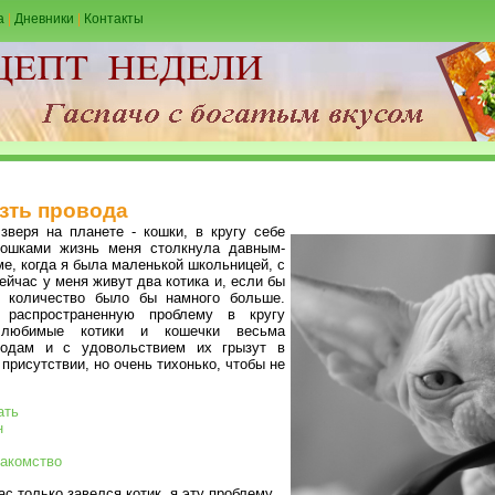
а
|
Дневники
|
Контакты
ызть провода
зверя на планете - кошки, в кругу себе
кошками жизнь меня столкнула давным-
ме, когда я была маленькой школьницей, с
ейчас у меня живут два котика и, если бы
х количество было бы намного больше.
распространенную проблему в кругу
 любимые котики и кошечки весьма
водам и с удовольствием их грызут в
 присутствии, но очень тихонько, чтобы не
ать
н
лакомство
ас только завелся котик, я эту проблему