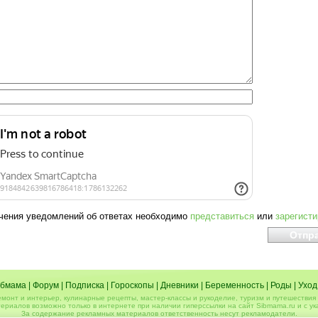
чения уведомлений об ответах необходимо
представиться
или
зарегист
бмама
|
Форум
|
Подписка
|
Гороскопы
|
Дневники
|
Беременность
|
Роды
|
Уход
емонт и интерьер, кулинарные рецепты, мастер-классы и рукоделие, туризм и путешествия 
ериалов возможно только в интернете при наличии гиперссылки на сайт Sibmama.ru и с ук
За содержание рекламных материалов ответственность несут рекламодатели.